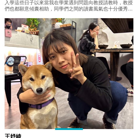
入學這些日子以來當我在學業遇到問題向教授請教時，教授
們也都願意傾囊相助，同學們之間的讀書風氣也十分優秀，
課後都會到研究室一起讀書，互相砥礪。
王妤綺