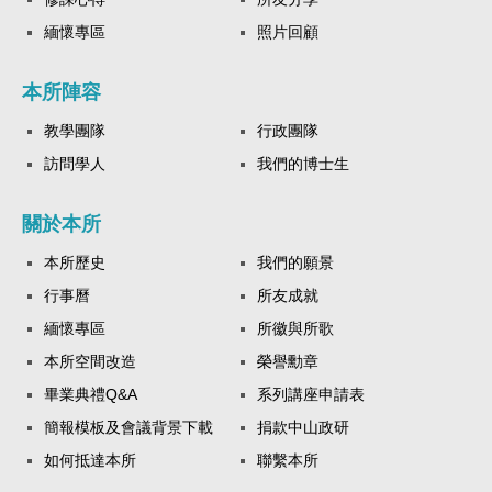
緬懷專區
照片回顧
本所陣容
教學團隊
行政團隊
訪問學人
我們的博士生
關於本所
本所歷史
我們的願景
行事曆
所友成就
緬懷專區
所徽與所歌
本所空間改造
榮譽勳章
畢業典禮Q&A
系列講座申請表
簡報模板及會議背景下載
捐款中山政研
如何抵達本所
聯繫本所