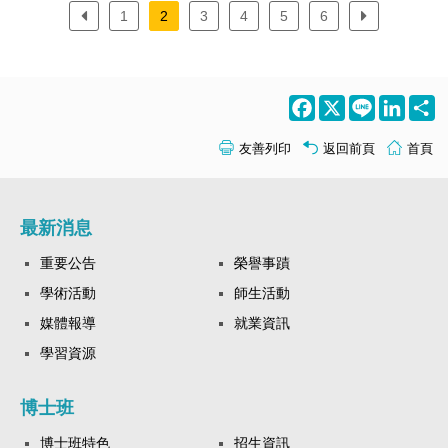
1
2
3
4
5
6
Facebook
X
Line
LinkedI
S
友善列印
返回前頁
首頁
最新消息
重要公告
榮譽事蹟
學術活動
師生活動
媒體報導
就業資訊
學習資源
博士班
博士班特色
招生資訊