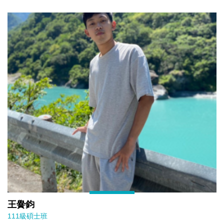
王黌鈞
111級碩士班