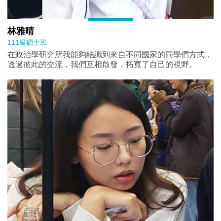
林雅晴
111級碩士班
在政治學研究所我能夠結識到來⾃不同國家的同學們⽅式，
透過彼此的交流，我們互相啟發，拓寬了⾃⼰的視野。