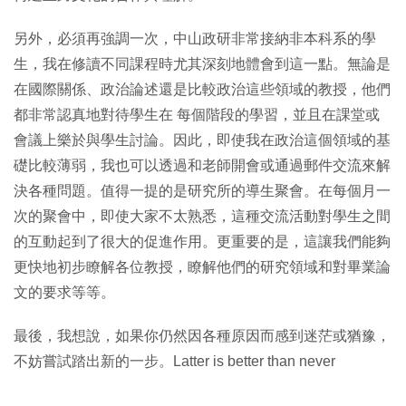
另外，必須再強調⼀次，中⼭政研非常接納非本科系的學
⽣，我在修讀不同課程時尤其深刻地體會到這⼀點。無論是
在國際關係、政治論述還是比較政治這些領域的教授，他們
都非常認真地對待學⽣在 每個階段的學習，並且在課堂或
會議上樂於與學⽣討論。因此，即使我在政治這個領域的基
礎比較薄弱，我也可以透過和老師開會或通過郵件交流來解
決各種問題。值得⼀提的是研究所的導⽣聚會。在每個⽉⼀
次的聚會中，即使⼤家不太熟悉，這種交流活動對學⽣之間
的互動起到了很⼤的促進作⽤。更重要的是，這讓我們能夠
更快地初步瞭解各位教授，瞭解他們的研究領域和對畢業論
⽂的要求等等。
最後，我想說，如果你仍然因各種原因⽽感到迷茫或猶豫，
不妨嘗試踏出新的⼀步。Latter is better than never