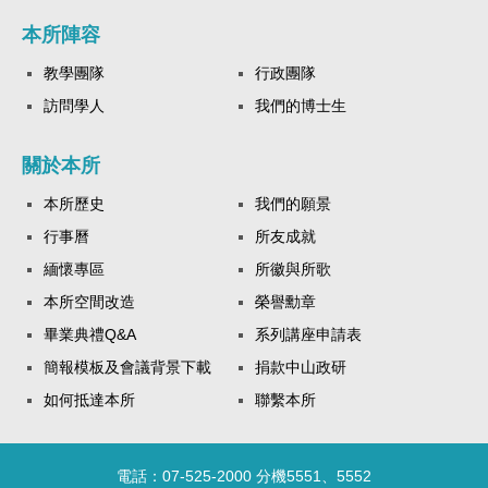
本所陣容
教學團隊
行政團隊
訪問學人
我們的博士生
關於本所
本所歷史
我們的願景
行事曆
所友成就
緬懷專區
所徽與所歌
本所空間改造
榮譽勳章
畢業典禮Q&A
系列講座申請表
簡報模板及會議背景下載
捐款中山政研
如何抵達本所
聯繫本所
電話：07-525-2000 分機5551、5552