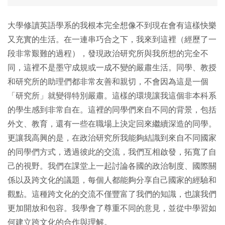
⼤學修讀英語學系的我根本完全想像不到現在會有這樣快樂
⼜充實的⽣活。在⼀連串巧合之下，我來到這裡（經歷了⼀
段非常艱難的過程），發現政治研究所與我所想的完全不
同，這裡不是墨守成規或⼀成不變的嚴肅⽣活。同學、教授
和研究所的助理們都非常友善和親切，不會因為這是⼀個
「研究所」就變得特別嚴肅。這樣的環境讓我這個非本科系
的學⽣感到非常⾃在。這裡的同學們來⾃不同的背景，包括
外⽂、教育，還有⼀些在職場上決定回來繼續深造的同學。
更讓我⾼興的是，在政治研究所我能夠結識到來⾃不同國家
的同學們⽅式，透過彼此的交流，我們互相啟發，拓寬了⾃
⼰的視野。我們在課堂上⼀起討論各國的政治制度、國際關
係以及跨⽂化的議題，每個⼈都能夠分享⾃⼰國家的經驗和
觀點。這種跨⽂化的交流不僅豐富了我們的知識，也讓我們
更加開放和包容。我學會了尊重不同的意⾒，並從中學習如
何建立跨⽂化的合作與理解。