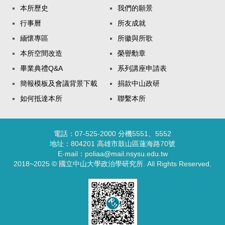
本所歷史
我們的願景
行事曆
所友成就
緬懷專區
所徽與所歌
本所空間改造
榮譽勳章
畢業典禮Q&A
系列講座申請表
簡報模板及會議背景下載
捐款中山政研
如何抵達本所
聯繫本所
電話：07-525-2000 分機5551、5552
地址：804201 高雄市鼓山區蓮海路70號
E-mail：poliaa@mail.nsysu.edu.tw
2018~2025 © 國立中山大學政治學研究所. All Rights Reserved.