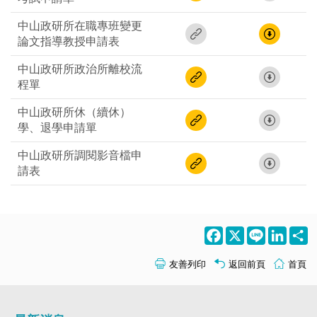
中山政研所在職專班變更
論文指導教授申請表
中山政研所政治所離校流
程單
中山政研所休（續休）
學、退學申請單
中山政研所調閱影音檔申
請表
Facebook
X
Line
LinkedI
S
友善列印
返回前頁
首頁