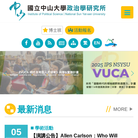
博士班
活動報名
繁
EN
中山政研所再獲認證加入
前進世界名校魯汶大學拿雙
來山海之交沉潛．在西灣之
「2026TALENT, in
研究世局 · 政局 · 人性
博士
巔蛻變
Taiwan，台灣人才永續行
動聯盟」
閱讀更多
閱讀更多
閱讀更多
Previous
Next
閱讀更多
最新消息
MORE
▶
學術活動
05
【演講公告】Allen Carlson：Who Will