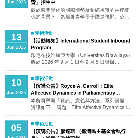
Jun
2026
營」招生中
（0900-1200）+下午3小時（1310-1600）
處於瞬間變化的國際情勢及錯綜複雜的兩岸關
8/19（三）上午3小時（0900-1200）+下午3小
係的背景下，為培養青年學子國際視野、公共
時（1310-1600） 8/20（四）上午3小時
事務素養及跨領域思辨能力，本屆研習營特別
（0900-1200）+下午3小時（1310-1600） 上
規劃英語研習營及中文研習營兩大系列課程，
課方式：實體授課（社SS 2005） 課程簡介及
學術活動
13
邀請專家學者以深入淺出的方式授課，帶領學
修課意願單 2.注意事項： • 該課程為115-1學期
【活動轉知】International Student Inbound
員掌握當前國際趨勢與臺灣發展的重要議題。
課程，提前至暑假上課 • 修課學生完成暑期上
Jun
2026
Program
本屆英語研習營(8/4-8/5)招收具備基本英語聽說
課後，請依據校方115-1選課時程選課、繳交學
印尼布拉維加亞大學（Universitas Brawijaya）
能力之青年學子，課程內容聚焦國家韌性發
分費。 • 115-1學期結束（116年1月）始得申請
將於 2026 年 9 月 1 日至 9 月 5 日舉辦
展，涵蓋： -外交韌性(Diplomatic Resilience) -
列印該課程成績單（不能提前）。 • 115-1不得
International Student Inbound Program（Odd
國防韌性(Defense Resilience) -科技韌性
辦理休學，休學即無成績！亦不可在學期中提
Semester 2026/2027），邀請國際學生前往印
(Technological Resilience) -能源韌性(Energy
學術活動
10
早畢業離校！ • 其他參考連結：中山大學「政
尼參與短期交流課程。 本次活動內容包含印尼
Resilience) -社會韌性(Societal Resilience) -經
【演講公告】Royce A. Carroll：Elite
經大數據分析微學程」 學分採認及成績登錄 微
民主與地方分權課程、校園參訪、Malang City
濟韌性(Economic Resilience) 授課講師將以清
Jun
2026
Affective Dynamics in Parliamentary
學分課程採集點式認證，學生修習符合取得微
Tour、Malang Prison’s Assimilation and
晰易懂的英語表達與專業內容進行講授，並透
Politics
學分課程規範，應於規定 期間內向各開課單位
本所將舉辦「資訊、意義與方法」系列講座，
Facility Visit，以及 Bromo Sunrise Tour 等，將
過問答交流、分組討論等方式，鼓勵學員積極
申請取得學分審核，審核通過者方取得學分，
資訊如下： 講題：Elite Affective Dynamics in
帶領學生從課堂學習與實地參訪中，深入了解
參與互動，在實際交流中提升英語表達能力與
學分數 可跨學期累計，當學期（以學期考試結
Parliamentary Politics 主講人：Royce A.
印尼的政治制度、地方治理與社會文化。 活動
國際議題理解力。 中文研習營(8/6-8/7)則聚焦
束為截止日）累計微學分課程達 18 小時以上
Carroll (Professor of Political Science,
提供機場接送、住宿、每日一餐及 Bromo Tour
學術活動
05
臺灣面臨的重要戰略課題，課程主題包括： -兩
者，可取得「微學分（學年-學期）」之選修課
University of Houston) 時間：2026年6月10日
門票；國際機票、簽證相關費用與個人支出則
【演講公告】廖達琪 （臺灣民主基金會執行
岸關係的機會與挑戰 -臺灣科技的全球定位 -臺
程，採計 1 學分， 登錄成績為「通過」（課程
（三）14:00-16:00 地點：政治所演講廳（社
需自行負擔。 **活動時間：**2026 年 9 月 1 日
Jun
2026