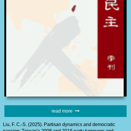
read more
Liu, F. C.-S. (2025). Partisan dynamics and democratic
passion: Taiwan’s 2008 and 2016 party turnovers and