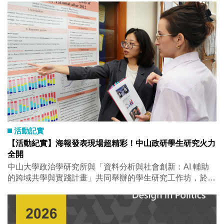
琪與靖婷目前同在資策會產業情報研究所擔任產業分析師。
在她們眼中，在高雄修業最棒的事之一，是有很多演唱會可
以聽（誤）。除了玩樂，她們的分享真的讓人很有感。資策
會不是個容易進入的單位，而政研所訓練出來的全球政經敏
感度與分析能力，正是她們能夠在職場發光發熱的重要資
產。在地緣政治風雲詭譎的今天，產業界迫切需要這樣的知
識與素養，協助公部門因應即時的變動，也協助產業與民間
社會，面對可能到來的衝擊。 曾經讓人頭疼的報告訓練，
如今聽她們信手拈來分析政治經濟現象，那份從容，是學術
養成真正融入生活與職涯的樣子，關稅戰不再是可以緩個幾
天在研究的論文題目，而是必須在衝擊出現的那一刻，就要
努力面對，即刻研究、理解與提出方案的任務。陳琪與靖婷
活動記實
的耕耘與努力，一點一滴為台灣的未來打下更厚實的基礎。
【活動紀實】海報發表現場超精彩！中山政研學生研究火力
昆哲目前在豐升原食品股份有限公司擔任行銷企劃部經理，
全開
是從政治工作轉向民間企業的一個精彩故事。政研所的學
中山大學政治學研究所與「資料分析與社會創新：AI 輔助
位，乍看之下和食品行銷風馬牛不相及。但昆哲的分享提醒
的跨域共學與實踐計畫」共同舉辦的學生研究工作坊，於 5
了我們，人文社科的訓練，給的從來不只是知識，而是一套
月 15 日熱鬧登場！本次海報發表集結多組碩、博士生研究
與人相處、與組織周旋、與問題正面對決的能力。計畫、規
成果，現場從政治傳播、國際安全，到 AI 與資料分析應
範、溝通、應變，這些事情，做過公共事務的人再熟悉不
用，題目多元、討論滿滿，完全是學術版的「研究成果大亂
過。每一次撞牆都是一次進化，每一個問題都讓那個「解決
鬥」！ 本次海報分為「Proposal 組」與「Full Research