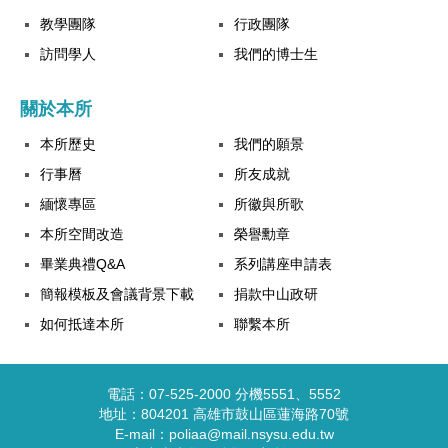
教學團隊
行政團隊
訪問學人
我們的博士生
關於本所
本所歷史
我們的願景
行事曆
所友成就
緬懷專區
所徽與所歌
本所空間改造
榮譽勳章
畢業典禮Q&A
系列講座申請表
簡報模板及會議背景下載
捐款中山政研
如何抵達本所
聯繫本所
電話：07-525-2000 分機5551、5552
地址：804201 高雄市鼓山區蓮海路70號
E-mail：poliaa@mail.nsysu.edu.tw