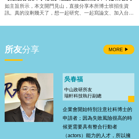
如主旨所示，本文開門見山，直接分享本所博士班招生資
訊。真的沒剩幾天了，想一起研究、一起寫論文、加入台灣
政治研究宇宙的朋友們，歡迎來報考本所博士班！ 以下文
長，政治所小編難得認真學術一下，再請大家多多捧場。
正文開始。 台灣在2020至2021年間，曾經為了要不要進口
美國豬肉吵得不可開交。這種高度爭議性的公共事件，對一
般人來說可能是新聞，對政治經濟學者來說，常常就是研究
所友
分享
MORE
▶
題目自己走過來敲門。在此還是要感激「關稅帝君」川普總
統，再次完美示範什麼叫做「貿易就是政治」，讓政治經濟
學者可以繼續有飯吃，配美豬一起吃。 貿易政治真的很有
趣。台灣不少認真的民調都顯示，當你問民眾，要不要跟美
吳春福
國推動自由貿易、簽FTA，絕大多數人都會說好，這時候政
黨認同、統獨立場這些傳統重要的政治偏好因素，影響看起
中山政研所友
來反而沒那麼明顯。但只要你把問題講得更具體一點，像是
瑞軒科技執行副總
開放特定品項，或者牽涉到比較不受歡迎、沒那麼友善的國
家，藍綠、統獨、亡國感這些因素，立刻就會浮上來，對民
企業會開始特別注意社科博士的
眾支不支持產生明顯影響。這不只是台灣，世界各國大概也
申請者；因為失敗風險很高的時
都差不多，抽象談自由，大家都覺得不錯；具體談到要吃什
候更需要具有整合行動者
麼、讓誰進來，事情就完全不是同一回事。 本所陳宗巖與
（actors）能力的人才，所以擁
黃韋豪兩位教授，熱騰騰最新出爐的合作論文，探討的正是