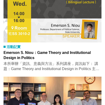
問題的DNA」更強一點。昆哲正在職場裡，慢慢成為他自
with Findings 組」，同學們不只要把研究問題講清楚，還
己期待的樣子。 演講簡報1 演講簡報2
得在有限時間內說服評審：「我的研究真的很有料！」現場
可以看到大家認真介紹研究設計、分析結果，和老師、與會
學者們熱烈交流，討論聲幾乎沒停過。 這次發表也出現許
多超有趣的研究題目，例如探討「台灣有事」情境下，日本
民眾是否會支持自衛隊介入，以及不同「正當性論述」如何
影響公眾態度的調查實驗研究。 除了成果展示，本次海報
也安排評選活動，由主持與發表學者共同擔任評審，各組選
出三名優秀作品，並頒發獎金鼓勵同學持續深耕研究。 從
活動記實
研究發想到成果展示，大家不只是在「做報告」，更是在把
Emerson S. Niou：Game Theory and Institutional
自己的研究理念真正說給別人聽。看到同學們在海報前自信
Design in Politics
分享、互相交流，也讓整場工作坊充滿滿滿學術能量 中山
本所舉辦「資訊、意義與方法」系列講座，資訊如下： 講
政研，持續用研究連結世界、用對話激盪觀點！
題：Game Theory and Institutional Design in Politics 主講
人：Emerson S. Niou (Professor, Department of Political
Science, Duke University) 時間：2026年5月13日（三）
14:00-16:00 地點：政治所演講廳（社SS 3010-2） 語言：
雙語 活動亮點： This talk surveys my research applying
game theory to political institutions and strategic behavior.
Drawing on work in social choice, electoral systems,
international relations, and constitutional design, I illustrate