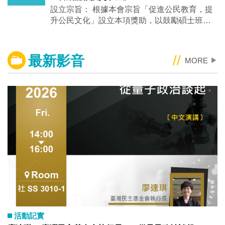
外見習安排，選出校園大使，跟隨國合會腳步
審視亞太地緣政治。 ※全程參與者，可認證本
設立宗旨： 根據本會宗旨「促進公民教育，提
前往邦交國進行見習，並由專業導師陪同指
所多元學習護照1場！ 歡迎踴躍參加~
升公民文化」設立本項獎助，以鼓勵碩士班研
導，完成影音與社群推廣任務。 活動亮點： 獲
究生積極從事嚴謹的學術研究。 獎助對象： 研
選者可參與影音培訓課程、接受專業導師指
究主題與民主議題或政治參與相關之碩士論
導，並有機會前往邦交國進行海外見習，相關
文。 於2025年8月1日至2026年7月31日通過口
必要費用原則上由主辦單位安排或負擔。 報名
最新影音
MORE
▶
試之論文。 論文內容需以中文撰寫。 獎助方
期間：115年6月1日至115年7月6日00:00止
式： 財團法人臺北市公民教育基金會「雷飛龍
（即7月5日24:00） 甄選流程：初選、複選、
教授獎學金」三名 第一名：獎金新台幣二萬
決選 報名資格：具中華民國國籍，年滿18歲至
元。 優秀論文二名：獎金新台幣各一萬元。 申
30歲（含），且目前就讀於國內大專院校或研
請繳交資料： 至申請網頁中填寫繳交相關資
究所之在學學生（不含在職專班）。 歡迎對國
料： 上傳資料須含論文審議通過證明(口試委員
際合作、外交事務、影像敘事、社群經營或海
與系所主管同意之簽名頁，必要時可掃描另附)
外見習有興趣的同學踴躍報名！ 活動詳情與報
之碩士論文電子檔一份(PDF格式)。 前述資料
名請見官方網站： https://www.icdf-30th-
請於2026年8月31日前至系統中填寫上傳並送
campus.org.tw/
出，申請人如未收到確認回覆（非系統自動回
覆），再請與主辦單位聯絡。 評審辦法: 所有投
稿論文將由本會之初審委員會進行投稿資格審
核，審核通過後，每篇參選論文由兩位評審委
員評分，兩位評審委員評分數加總為該篇論文
活動記實
總分，按照分數取數名發與優秀論文獎金。 若