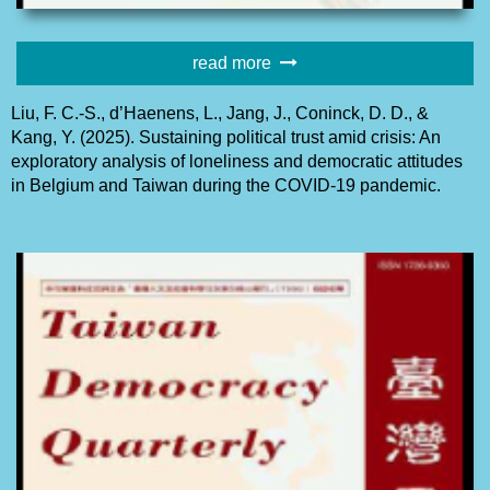
read more
Liu, F. C.-S., d’Haenens, L., Jang, J., Coninck, D. D., &
Kang, Y. (2025). Sustaining political trust amid crisis: An
exploratory analysis of loneliness and democratic attitudes
in Belgium and Taiwan during the COVID-19 pandemic.