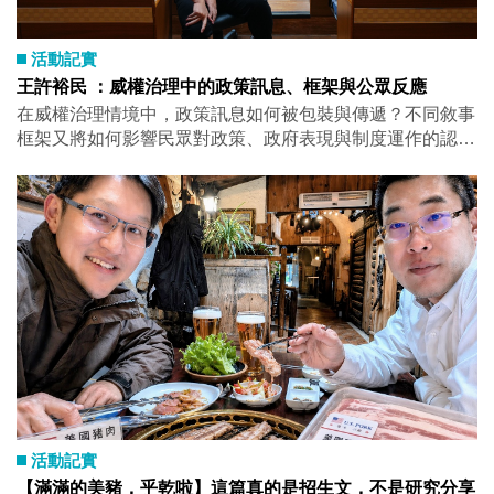
主規劃，包含閱讀、準備考試、實習、旅行、社交，甚至打
工與人生思考（還有AI幫不上忙的期末口試這種需要心理素
質的關卡）。 另外一個文化差異是考試制度。在義大利，
活動記實
多數課程有多次考試機會，考不過的話可以一直考一直考，
王許裕民 ：威權治理中的政策訊息、框架與公眾反應
終身考。就算你及格，但對成績不滿意，也可以放棄原本成
在威權治理情境中，政策訊息如何被包裝與傳遞？不同敘事
績再考一次。雖然自由度高，但也很考驗自律與時間管理能
框架又將如何影響民眾對政策、政府表現與制度運作的認知
力 。 目前政研所有兩位研究生正在杜林大學交換。聽說其
與評價？ 本次講座將綜合近年多項調查與實驗研究成果，
中一位即將啟程前往其他歐洲國家蒐集歷史檔案，並訪談台
探討治理相關訊息在不同敘事框架下，如何形塑公眾理解與
灣駐歐洲的大使，挑戰性十足，我們祝福他順利 。另外，
政策偏好，並進一步分析資訊機制於當代國家治理中的作用
也有愛狗人士，在義大利過得相當開心，那是一個對動物十
與影響。 時間：2026 年 4 月 30 日（四）10:00–12:00 地
分友善的國家，也是一種在生活高低起伏之間獲得療癒的方
點：社SS 3010-2 講者：王許裕民 助理教授（台北政經學
式。 最後，這次除了御典茶，我們還準備了壽山Q餅，真的
院）
很好吃，我們也有提醒兩位教授要在台灣吃完，要不然裡面
包的肉鬆可能過不了義大利海關喔！ 感謝兩位教授的來訪
與交流，祝福回程順利。下次換我們飛過去拜訪了！
活動記實
【滿滿的美豬，乎乾啦】這篇真的是招生文，不是研究分享