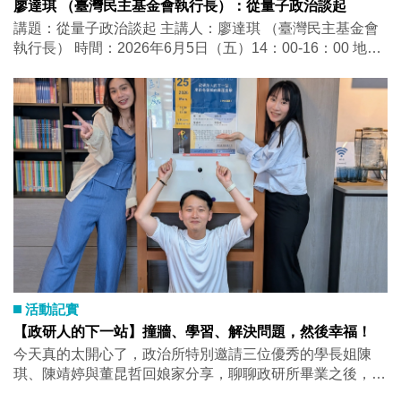
廖達琪 （臺灣民主基金會執行長）：從量子政治談起
有總分相同或兩位評審分數差距過大的情形，
講題：從量子政治談起 主講人：廖達琪 （臺灣民主基金會
則由第三位評審評分決定。 基金會得依照評審
執行長） 時間：2026年6月5日（五）14：00-16：00 地
結果彈性決定得獎名額。 論文如有侵權、抄
點：政治所 社SS 3010-1 語言：中文 活動亮點： 本次演講
襲、杜撰、與未揭露之利益衝突等違反研究倫
將以漫談方式碰觸實用主義者的多元方法論，透過講者跨學
理疑慮，將交由評審委員決議是否取消參賽資
政及跨國的視角，反思當前學門在求知途徑上的瓶頸。
格。若經認定有違反研究倫理情形，將取消申
請人參選資格，申請人除須自行負擔法律責任
外，如有得獎需立即退還獎金及獎狀。 結果公
布日期： 本會於2026年12月31日前擇期於網頁
公布得獎名單與受獎日期。 主辦單位：財團法
人臺北市公民教育基金會 連絡電話：(02)2938-
5102 E-mail : tcef.org.tw @gmail.com
活動記實
【政研人的下一站】撞牆、學習、解決問題，然後幸福！
今天真的太開心了，政治所特別邀請三位優秀的學長姐陳
琪、陳靖婷與董昆哲回娘家分享，聊聊政研所畢業之後，他
們各自在哪裡撞牆，走向了哪裡、又如何在那裡發光。 陳