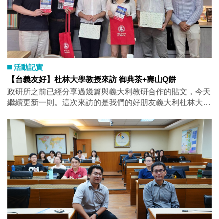
how formal models clarify puzzles in voting, collective
action, and crisis bargaining. Through examples such as
strategic voting under plurality and runoff rules,
nonseparable preferences and divided government, and
deterrence in international security, I show how theoretical
insights can inform institutional design and policy debates.
活動記實
【台義友好】杜林大學教授來訪 御典茶+壽山Q餅
政研所之前已經分享過幾篇與義大利教研合作的貼文，今天
繼續更新一則。這次來訪的是我們的好朋友義大利杜林大學
（University of Turin）的Giuseppe Gabusi教授與Alberto
Gherardini教授，並由在我們所客座研究的Ruben帶他們遊
高雄。 這次交流聚焦在雙邊學生交換的機會與挑戰。我們
特別討論了學生在異鄉的實際生活經驗，希望透過彼此經驗
的分享，能夠把交流計畫做得更周到，讓台義之間的高教合
作走得更穩、更長。 說到出國交換，或許聽起來是件「浪
漫」的體驗，但實際上也伴隨不少需要重新適應的地方。不
同的文化、社會節奏與學習方式，都會帶來挑戰。例如義大
利官僚效率不比台灣，大學的課程安排，課堂時間相對集
中，聽說在杜林大學大約只有9週，其他時間則高度仰賴自