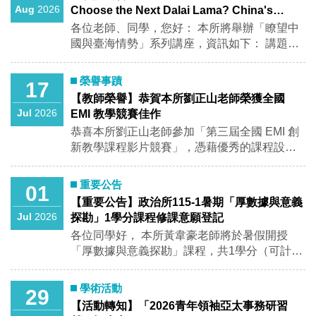
Aug
2026
Choose the Next Dalai Lama? China's
Expanding Narrative of Control over
各位老師、同學，您好： 本所將舉辦「瞭望中
Reincarnate Selection
國與臺海情勢」系列講座，資訊如下： 講題：
Who Will Choose the Next Dalai Lama?
China's Expanding Narrative of Control over
榮譽事蹟
17
Reincarnate Selection 主講人：Allen Carlson
【教師榮譽】恭賀本所劉正山老師榮獲全國
(Associate Professor of Cornell University) 時
Jul
2026
EMI 教學競賽佳作
間：2026年8月5日（三）14:00-16:00 地點：
恭喜本所劉正山老師參加「第三屆全國 EMI 創
政治所演講廳（社SS 3004-2） 語言：英語 活
新教學課程影片競賽」，憑藉優秀的課程設計
動亮點： Tibetans and Beijing disagree over
與創新教學成果，榮獲競賽佳作！ EMI教學影
who has authority to select the next Dalai
片競賽
Lama. Drawing on Chinese-language sources,
重要公告
01
this talk traces how China's claim of control
【重要公告】政治所115-1暑期「厚數據與意義
has hardened since the late 1980s, and asks
Jul
2026
探勘」1學分課程修課意願登記
what it signals for Taiwan. ※全程參與者，可認
各位同學好， 本所黃韋豪老師將於暑假開授
證本所多元學習護照1場！ 歡迎踴躍參加~
「厚數據與意義探勘」課程，共1學分（可計入
畢業學分數）。相關說明如下，敬請詳閱附
件。 有意願者請於7/23前填寫google表單登
學術活動
29
記，謝謝！ 1.課程名稱/學分數：厚數據與意義
【活動轉知】「2026青年領袖亞太事務研習
探勘1學分 上課時間： 8/18（二）上午3小時