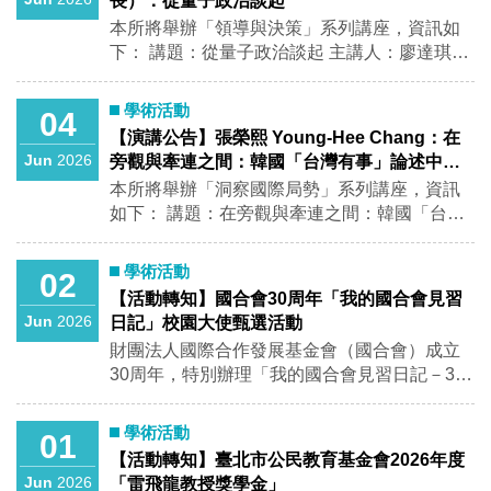
長）：從量子政治談起
灣的戰略價值 -民主制度的跨時代深化 -美中關
名稱：微學分）。 學生每學期至多採計 1 學
SS 3010-2） 語言：英語 活動亮點： This
至 9 月 5 日 **報名期間：**2026 年 7 月 1 日至
係對臺灣的衝擊 透過專題演講與深度交流，引
本所將舉辦「領導與決策」系列講座，資訊如
分，碩士班學生計入畢業學分數至多 2 學分，
guest lecture will explore how elite affective
7 月 31 日 **應備文件：**護照資料頁、學生
導學員從不同角度理解國際政治、經濟與科技
下： 講題：從量子政治談起 主講人：廖達琪
相同課程不得重複申請，且不得因 修習微學分
attitudes toward political opponents, distinct
證、所屬系所推薦信、近期個人照片 歡迎有興
發展趨勢，培養獨立思考與政策分析能力。 活
（臺灣民主基金會執行長） 時間：115年6月5
課程申請延長修業年限。 中山大學微學分實施
from policy disagreement, influence
趣參與國際交流、拓展東南亞政治與文化視野
動資訊 英語研習營 2026年8月4日（星期二）
日（五）14：00-16：00 地點：政治所 社SS
要點 中山大學微學分平臺 •115-1、115-2學期
parliamentary and coalition politics. The talk
學術活動
04
的同學把握機會報名！ 請有意願的同學於 7/5
至8月5日（星期三） 中文研習營 2026年8月6
3010-1 語言：中文 活動亮點： 本次演講將以
尚有1學分課程：學門跨域講座（一）、
will discuss several recent co-authored studies
【演講公告】張榮熙 Young-Hee Chang：在
前 與所辦聯繫或 E-MAIL:
日（星期四）至8月7日（星期五） 地點 張榮發
漫談方式碰觸實用主義者的多元方法論，透過
（二），可選修以湊足3學分。 3.若對本課程有
of Swedish politicians to illustrate
Jun
2026
旁觀與牽連之間：韓國「台灣有事」論述中的
poliaa@mail.nsysu.edu.tw
基金會國際會議中心 10樓1003會議室 報名截
講者跨學政及跨國的視角，反思當前學門在求
任何疑問，歡迎與授課教師
measurement approaches and tentative
危機想像與政策選擇
本所將舉辦「洞察國際局勢」系列講座，資訊
止日期 2026年7月17日（星期五） 歡迎對國際
知途徑上的瓶頸。 ※本講座可認證多元學習護
findings. ※全程參與者，可認證本所多元學習
如下： 講題：在旁觀與牽連之間：韓國「台灣
事務、公共政策、兩岸關係及全球發展議題有
照1場！ 歡迎踴躍參加~
護照1場！ 歡迎踴躍參加~
有事」論述中的危機想像與政策選擇 主講人：
興趣的青年朋友踴躍報名參加。名額有限，額
張榮熙 Young-Hee Chang（韓國高麗大學亞細
滿為止，敬請及早完成報名，以免向隅！ (研習
學術活動
02
亞問題研究院臺灣研究中心學術研究教授兼主
營中、英文暫訂課程表將於七月初揭曉，敬請
【活動轉知】國合會30周年「我的國合會見習
任） 時間：2026年6月4日（四）18：45-20：
期待！) 報名連結
Jun
2026
日記」校園大使甄選活動
45 地點：政治所演講廳（社SS 3010-2） 語
財團法人國際合作發展基金會（國合會）成立
言：中文 活動亮點： 「台灣有事即日本有事」
30周年，特別辦理「我的國合會見習日記－30
牽動東亞局勢，本講座邀請專家深度解析關鍵
周年特輯」校園大使甄選活動，邀請青年學生
樞紐——南韓的矛盾心理。演講將從南韓內部
認識臺灣國際合作發展成果，並透過影像紀錄
的「台灣有事」論述切入，剖析其在美中角
學術活動
01
與社群傳播，向更多人分享臺灣與世界連結的
力、朝鮮半島與台海穩定夾擊下的危機焦慮與
【活動轉知】臺北市公民教育基金會2026年度
故事。 本活動將透過公開甄選、培訓課程與海
戰略考量，帶領同學跳脫台灣主體視角，重新
Jun
2026
「雷飛龍教授獎學金」