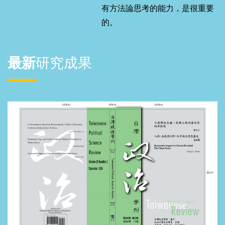
美國豬肉貿易政治這個主題。事實上，政治所過去兩年已經
有方法論思考的能力，是很重要
出版了四篇刊登於埃及（I級）期刊的「美國豬肉貿易」論
的。
文，認真說起來，本所應可算是全球美豬進口研究產量最高
的機構之一（自嗨）。這四篇研究中，有教授獨著、有教授
合作，當然也有教授與研究生一起拚出來的成果。至於研究
最新
研究成果
生，則經常化身「老師放心，這個我來」的論文小精靈；沒
有研究生，就沒有論文出版，這句真的不是謙虛，是現實
（再次歡迎報考博士班）。 這四篇論文雖然彼此之間沒有
先開過什麼美豬會議，也沒有刻意排好分工，但放在一起
看，還真有一條脈絡可循。 首先，師生合作的研究想問的
是：到底是什麼樣的政治