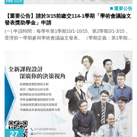
Feb
2026
重要公告
【重要公告】請於3/15前繳交114-1學期「學術會議論文
發表獎助學金」申請
(一) 申請時間：每學年第1學期10/1-10/15、第2學期3/1-3/15，
受理前一學期參與學術會議論文發表。 （學期定義：第1學期自
每年8/1至隔年1/31、第2學期自每年2/1至7/31。） (二)申請資
格：於本所就讀滿一學期註冊在學碩士生。 (三)申請文件/方
式：申請表、會議議程、論文全文。 (四)獎學金重點摘要： 1.
於政治學門學術會議發表論文。 2.獎助基準以母語獨立發表者
每人1,000元，非母語獨立發表者每人5,000元；共同發表者每增
加1人扣1/5，以此類推。（例：2人共同以母語發表，獎助800
元），Poster Session海報論文發表人皆不予補助。 3.本獎助學
金由所務會議審定後一次發放，並得依個案情形調整獎助金
額。 4.同一學術會議論文已獲本所其他獎助學金補助者，不得
重複申請 ※相關辦法及表單請至本所網頁下載
https://ips.nsysu.edu.tw/master/scholarship
27