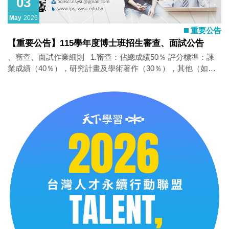
03
May
2026
重要公告
【重要公告】115學年度博士班招生審查、面試公告
、審查、面試作業細則 1.審查：佔總成績50％ 評分標準：課
業成績（40％），研究計畫及學術著作（30％），其他（如自
傳、社會參與、課外表現、發展潛力等）（30％）。 2.面試：
佔總成績50％ 評分標準：才識（如專業知識、問題判斷、分
析、志趣等）（60％）， 言辭（20％），外語能力（20％）。
二、面試說明 1. 日期：115年5月8日（週五） 2. 時間：請
參閱面試日程表 表列面試時間為預計面試時間，實際面試時間
請依現場面試情形為主。 3. 地點：政治學研究所（面對行政
大樓左側社管大樓3樓）、報到：社SS 3009、面試：社SS
3010-1(請參閱校區位置圖) 4. 面試方式：一次面試一位考生，
每位面試時間為20分鐘。面試過程以錄音全程記錄。 5. 考生
應試時請務必攜帶應考證及應試有效證件正本（國民身分證、
護照、有照片之全民健康保險卡、汽機車駕駛執照、中華民國
身心障礙證明或居留證等擇一）備查。請自行列印應考證 6. 考
生請於所屬面試時間前20分鐘抵達考試會場辦理報到，不得遲
到，以免影響自身權益。未於規定之報到期限前報到者，視同