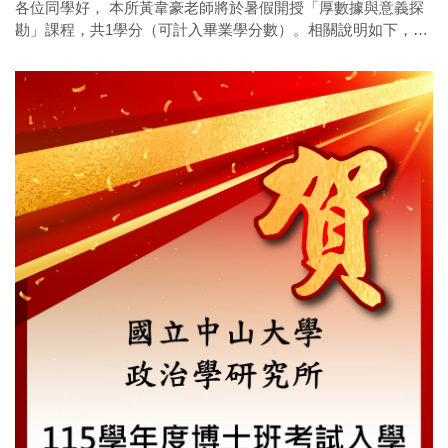
各位同學好， 本所黃韋豪老師將於暑假開授「厚數據與意義探
勘」課程，共1學分（可計入畢業學分數）。相關說明如下，敬
請詳閱附件。 有意願者請於7/23前填寫google表單登記，謝
謝！ 1.課程名稱/學分數：厚數據與意義探勘1學分 上課時間：
8/18（二）上午3小時（0900-1200）+下午3小時（1310-1600）
8/19（三）上午3小時（0900-1200）+下午3小時（1310-1600）
8/20（四）上午3小時（0900-1200）+下午3小時（1310-1600）
上課方式：實體授課（社SS 2005） 課程簡介及修課意願單 2.
注意事項： • 該課程為115-1學期課程，提前至暑假上課 • 修課
學生完成暑期上課後，請依據校方115-1選課時程選課、繳交學
分費。 • 115-1學期結束（116年1月）始得申請列印該課程成績
單（不能提前）。 • 115-1不得辦理休學，休學即無成績！亦不
可在學期中提早畢業離校！ • 其他參考連結：中山大學「政經大
數據分析微學程」 學分採認及成績登錄 微學分課程採集點式認
證，學生修習符合取得微學分課程規範，應於規定 期間內向各
開課單位申請取得學分審核，審核通過者方取得學分，學分數
可跨學期累計，當學期（以學期考試結束為截止日）累計微學
分課程達 18 小時以上者，可取得「微學分（學年-學期）」之
選修課程，採計 1 學分， 登錄成績為「通過」（課程名稱：微
學分）。 學生每學期至多採計 1 學分，碩士班學生計入畢業學
分數至多 2 學分，相同課程不得重複申請，且不得因 修習微學