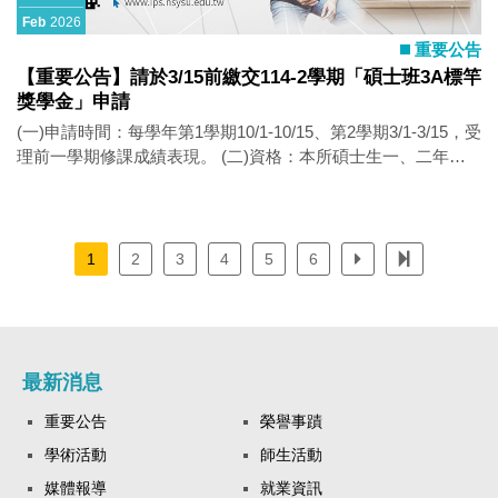
Feb
2026
重要公告
【重要公告】請於3/15前繳交114-2學期「碩士班3A標竿
獎學金」申請
(一)申請時間：每學年第1學期10/1-10/15、第2學期3/1-3/15，受
理前一學期修課成績表現。 (二)資格：本所碩士生一、二年
級。 (三)申請文件/方式：申請表、本校歷年成績單正本。 (四)
獎學金重點摘要： 1.入學後第一至第四學期，每學期至少修習
三門課達九學分，其中三學分須為本所(合)開設之課程(論文寫
作類不計)。採計所修課程中有九學分之各課程成績達Ａ以上者
1
2
3
4
5
6
（九學分中可包括一或二學分課程，惟論文寫作與演講類之課
程成績不計）。 2.所務會議每學期審核由碩士生提出前一學期
之修課成績。 3.本獎助學金每學期以發出8名，每名最高5,000
元，共40,000元為原則。如遇申請人數高於8名時，將由所務會
議調整審定後一次發放。 ※相關辦法及表單請至本所「獎助學
最新消息
金」網頁下載https://ips.nsysu.edu.tw/master/scholarship
重要公告
榮譽事蹟
學術活動
師生活動
媒體報導
就業資訊