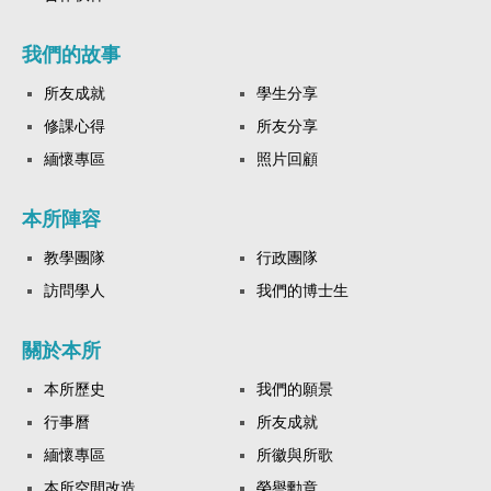
我們的故事
所友成就
學生分享
修課心得
所友分享
緬懷專區
照片回顧
本所陣容
教學團隊
行政團隊
訪問學人
我們的博士生
關於本所
本所歷史
我們的願景
行事曆
所友成就
緬懷專區
所徽與所歌
本所空間改造
榮譽勳章