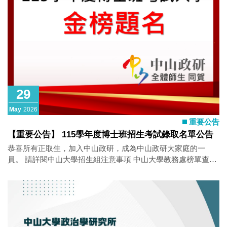
分課程申請延長修業年限。 中山大學微學分實施要點 中山大學
微學分平臺 •115-1、115-2學期尚有1學分課程：學門跨域講座
（一）、（二），可選修以湊足3學分。 3.若對本課程有任何疑
問，歡迎與授課教師
29
May
2026
重要公告
【重要公告】 115學年度博士班招生考試錄取名單公告
恭喜所有正取生，加入中山政研，成為中山政研大家庭的一
員。 請詳閱中山大學招生組注意事項 中山大學教務處榜單查詢
https://oaa.nsysu.edu.tw/p/406-1003-376263,r2048.php?
Lang=zh- 歷屆修課心得
https://ips.nsysu.edu.tw/stories/lesson_experience （備註：正
取生依應考證號碼排序。）