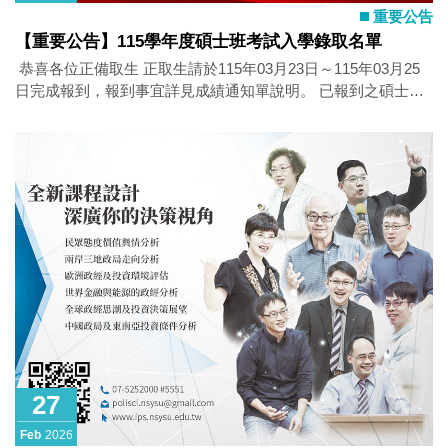
重要公告
【重要公告】115學年度碩士班考試入學錄取名單
​ 恭喜各位正備取生 正取生請於115年03月23日～115年03月25
日完成報到，報到事宜詳見成績通知單說明。 已報到之碩士班
甄試入學錄取生亦須於此區間完成「確認入學報到」! 一、《成
績單列印》(本校首頁→招生資訊→成績單列印)：於
3/11(三)17:00起開放列印，本校不另寄發紙本。通過第一階段
篩選符合面試資格考生之成績通知單俟面試放榜後始開放列
印。 二、《複查申請》(本校首頁→招生資訊→複查申請(含申
請結果查詢))：於3/12(四)17:00~3/14(六)17:00開放登錄，逾時
不候。複查結果於3/17(二)12:00～3/23(一)12:00開放查詢。
三、《報到查詢》(本校首頁→招生資訊→報到查詢)於
3/23(一)17:00開放查詢各系所(組)遞補情形參考。 完整公告：中
27
Feb
2026