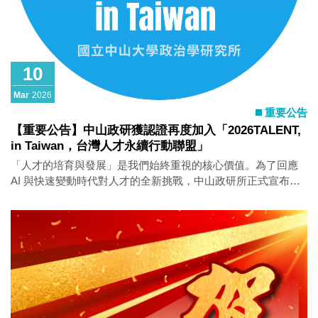
放棄應考資格。若因緊急狀況無法準時於「報到時間」前來報
到，請務必「最遲」於指定時間前30分鐘聯絡本所，惟仍需於
當日面試結束前完成面試。 7. 考生車輛請停放於本校行政大
樓或周圍來賓停車場。惟當日亦有其他系所舉行面試，停車位
10
有限，請提早出門並盡量搭乘大眾運輸工具前來應試。如需本
校海堤停車場免費停車QR-code請來信告知，以利向校方申請
Mar
2026
後，於面試當天發送。 交通、停車等相關訊息請參閱 聯絡電
重要公告
話：（07）5252000轉5551陳小姐 E-MAIL：
【重要公告】中山政研獲認證再度加入「2026TALENT,
poliaa@mail.nsysu.edu.tw
in Taiwan，台灣人才永續行動聯盟」
「人才的培育與發展」是我們始終重視的核心價值。為了回應
AI 與快速變動時代對人才的全新挑戰，中山政研所正式宣布再
度加入「2026 TALENT, in Taiwan 台灣人才永續行動聯盟」，與
各界夥伴攜手，為台灣打造更以人為本、具韌性的職場與人才
生態。 未來，中山政研所將持續與天下學習及聯盟夥伴共學
共創，推動具體改變，讓人才被看見、被支持，也能持續成
長。 活動官網：
https://web.cheers.com.tw/event/talent/index.html