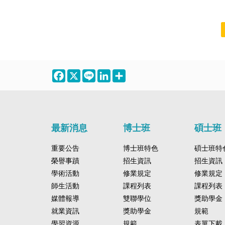
內外講者的講座更是學習的一
些演講發現新
史建築、品嘗道地美食，體驗
活動，讓初到
但我認為學習的內容還是非常
也超出了預期
大秘寶，無論是專研特定領域
說是一舉兩得
義大利的生活。 衷心感謝政研
快適應當地環
充實的。在選修過的幾堂課程
僅是教授，更
的學者，抑或是深入業界的專
學期，也該適
所與國外院校的交換協議，讓
我積極探索東
中，老師都會帶領我們深入了
勵我們勇於質
家，都為所上學生提供更多元
課業越來越重
我能在碩士生涯的尾聲，擁有
驗日本文化與
閱讀、瞭解文本，也會引導我
參與各種學術
的學習路徑。 教授與同儕間親
題目也還沒找
這段難忘的異國旅程。這趟旅
的大眾運輸系
們思考各個思想家或議題所要
不同背景的同
切的互動加上獨有的海邊風
相信不膽怯的
程確確實實拓展了我的國際視
個知名景點，
探討的核心概念，讓我們試著
對世界有了全
情，是中山政治所獨有的學習
的步調走，不
野，在異地生活、應對各種挑
餐與和服攝影
提出自己的詮釋與見解。在這
大學政治研究
秘笈，歡迎有志一起在海邊走
上教授的協助
戰的過程中，我更深刻地了解
短期旅遊，長
Facebook
X
Line
LinkedIn
Share
個過程中，就能培養我們尋找
場所，更像是
走學習的你們加入中山政治所
難過關關過，
自己，並重新認識了生命中的
更從容的步調
問題、解決問題的能力。尤其
泉。如果你也
大家庭！
都要加油！
各種可能性。 最後，祝願未來
文化，也更加
在深入了解各個思想家之後，
奇，渴望探索
有機會前往杜林交換的同學，
日常樣貌。 十分感謝中山大學
可以發現看待政治、看待世界
是你追求知識
都能擁有豐富而難忘的學習與
社科院與政治
其實有許多不一樣的視角，帶
成長旅程。希望你們無論遇到
交換機會。回
最新消息
博士班
碩士班
著這些不同的眼光看待現實生
什麼挑戰，都能保持開放心態
換生活，從最
活，總是能帶給我深刻的影
與彈性，勇敢和不同文化背景
適應，我不僅
重要公告
博士班特色
碩士班特
響。藉由這些啟發，就又能讓
的人互動。這種文化與成長經
力上有所成長
我有研究的靈感與動力。
榮譽事蹟
招生資訊
招生資訊
歷的碰撞與連結，將會是交換
與自我探索方
生活中最珍貴的收穫！
學術活動
修業規定
穫。能夠在碩
修業規定
前往早稻田大
師生活動
課程列表
課程列表
難能可貴的經
媒體報導
雙聯學位
獎助學金
對學業或職涯
就業資訊
獎助學金
規範
自己延續這段
學習資源
規範
與行動力，持
表單下載