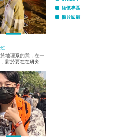
緬懷專區
照片回顧
士班
業於地理系的我，在一
前，對於要在在研究所
展開一個新的領域- -
學習，感到期待又忐
幸遇到一群志同道合的
溫暖與專業師長、行政
拓未來找尋工作的廣度
，也可以結交到一些為
領域有所行動、目標的
還有親切的美君姐、鐘
學長姐們，照顧和協助
適應中山的生活。以及
的過程中，老師循循善