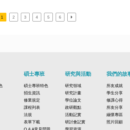
的研究領域，可
所的學習讓我在探索人生的路
日本的學生能更
。這裡的老師不
課外活動和多元的學科學習，
管是語
。碩一的第二個
上獲得許多養分 。
境。課餘時間，
像是啟蒙者，鼓
政治研究所的學習環境帶來了
報告技
應的差不多了；
京各地，親身體
疑，思考更多。
全新的挑戰和機會，相對於大
驗都能
1
2
3
4
5
6
，雖然自己論文
生活。透過便捷
活動，我和來自
學部的廣泛的學科，政治研究
足並持
到非常焦慮，但
統，我走訪了多
儕交流，這讓我
所更注重深度和專業性。
發問、跟著自己
並參與賞花、野
新的認識。中山
要亂了腳步，加
等活動。相較於
所不僅是學習的
，一定可以關關
期居住讓我能以
知識和智慧的源
也必須過，大家
觀察與體驗當地
對政治充滿好
理解日本社會的
更多，這裡絕對
的理想據點。
所提供我這次的
顧這四個月的交
碩士專班
研究與活動
我們的故
初的不安到逐漸
在學術與語言能
色
碩士專班特色
研究領域
所友成就
，也在人際交流
招生資訊
研究計畫
學生分享
面獲得豐富收
士的最後一階段
修業規定
學位論文
修課心得
學交換，是一次
課程列表
政研觀點
所友分享
驗，未來無論面
法規
活動記實
緬懷專區
挑戰，我都期許
表單下載
研討會記實
照片回顧
期間培養的勇氣
續突破自我、迎
Q & A常見問題
學習資源