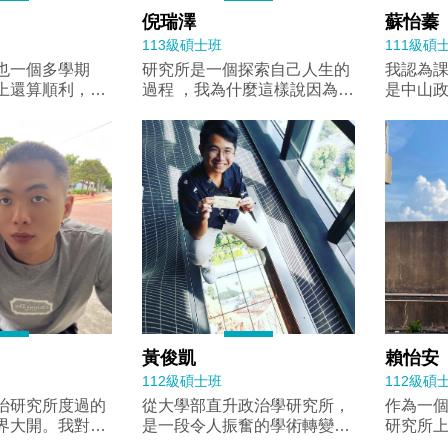
學術環境難免感
圍與文化差異，拓展了自己的
誘的引
倪瑞澤
蘇怡蓁
指導教授劉傑老
視野。能夠完成這次交換，我
未來寫
113級碩士班
111級碩
及來自不同國家
要特別感謝中山大學提供的獎
構。短
也一個多學期
研究所是一個探索自己人生的
我認為
下，我逐漸適應
學金支持，讓我能安心在國外
許多開心的收
上還算順利，即
過程 ，我為什麼這樣說因為同
是中山
結識了許多朋
學習與生活；同時也非常感謝
可以預
、找題目上遇到
樣年紀有人已經工作多年有人
意味著
解方式也使原本
父母的支持與贊助，讓我能無
習，將
教授也都會一步
已經結婚生子 。而研究所的學
課彈性
料變得容易吸
後顧之憂地把握這次寶貴的機
路上獲
考，給予我們最
生卻還在學術的道路上追求自
照個人
際關係有更進一
會。這段交換經驗不僅豐富了
無前的
不斷提問引導，
我 ，以及探索未知的極限 。
程，從
外，課後不時的
我的學習歷程，也讓我更加確
議題或報告。碩
而中山大學政治學研究所就提
比較政
是讓我從中獲得
定自己未來的職涯方向，並持
只是教授們講
供了這樣一個很棒的場域 。
拓展了
活上的支持，也
續關注國際政治與社會議題。
是學生們的討論
而研究所的課程也跟之前的求
式。同
到日本校園中重
批判現有的論點
學歷程不一樣 ，研究所有許多
學生提
 在校園生
火花，訓練我們
導讀與討論課 ，學生需要將
想法並
田大學提供多元
力，相信這也會
paper看完然後吸收讓大家能
讓我能
源。例如異文化
有所幫助。而所
搞懂 ，而教授也很鼓勵大家發
觀點，
ICC）定期舉
頻率非常高，議
言交換意見與想法 ，像我本
意見。
體驗活動，如和
平時上課內容因
身沒有濃厚的政治學基礎 ，我
學界和
黃俊凱
賴怡安
子製作，讓國際
，一定不可能涵
一樣能透過教授的引導得到正
或畢業
了解日本文化。
112級碩士班
112級碩
關的內容，因此
確的知識與研究方向 。同學也
生能有
大學台灣留學生
治研究所度過的
從大學部直升政治學研究所，
作為一
方式不僅可以了
一樣很優秀總能回答教授所想
一般課
）亦提供生活與學
界大開。我對政
是一段令人振奮的學術轉變。
研究所
題，也能透過這
講的重點 ，總而言之 ，研究
多額外
透過迎新與聚會
了，學到的知識
在大學時期，我參與了豐富的
的經驗