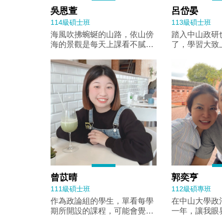
在交換期間，我共修讀了 3 門
面對全日文的
吳恩萱
呂岱晏
課程，其中 2 門是專業課程：
到壓力，但在
114級碩士班
113級碩士班
Environment and Global
師、學長姐以
海風吹拂蜿蜒的山路，依山傍
踏入中山政研
South 以及 Development and
的同學的協助
海的景觀是每天上課看不膩的
了，學習大致
Politics，另外還選修了為交換
課堂節奏，也
風景。結束了第一個學期，這
便在期末報告
生開設的義大利語課程。專業
友。教授的講
條學術之路似乎正在慢慢走上
困難，所上的
課程主要以英文授課，強調課
艱澀的日文史
軌道。 不同於大學的知識學習
步引導我們思
堂參與與討論，課程內容也經
收，讓我對國
過程，研究所更多注重自我學
適當的幫助；
常結合義大利及歐洲各地的實
步的認識。此
習的內化與輸出。在中山大學
促使我們反思
際案例，讓我能更深入理解歐
聚餐交流，更
政治所，教授會提供課程所需
班的授課不僅
洲的社會、政治與發展議題。
許多學術與生
的文本，學生透過閱讀瞭解文
授，更重視的
課堂外，我積極參加 Erasmus
讓我深刻感受
本的基礎知識，並鼓勵學生加
與想法，透過
Student Network
視人際連結的一面。
以與同儕、老師們的討論表達
激盪出不同的
Torino（ESN）的活動，這個
活方面，早稻
對不同觀點的反思與批判之
獨立思考的能
組織是專門為杜林的 Erasmus
的國際交流資
情，這是學術生涯不可或缺的
對論文的發想
交換學生而設。杜林是一座充
交流センター（
能力。課程選擇上也給予學生
上舉辦演講的
滿文化底蘊與現代活力的城
辦茶會與文化
極大的彈性自由，同時涵蓋國
題五花八門；
曾苡晴
郭奕亨
市，市內有許多知名博物館，
服體驗與和菓
際關係、政治理論、比較政治
為時間的侷限
也因位於阿爾卑斯山下，假日
學生能更深入
111級碩士班
112級碩專班
以及方法學群的課程，滿足學
蓋所有政治相
很適合安排登山健行或滑雪活
此外，早稻田
作為政論組的學生，單看每學
在中山大學政
生對不同領域的探索。除此之
透過演講這種
動。我也很喜歡利用課餘時間
會（WTSA
期所開設的課程，可能會覺得
一年，讓我眼
外，所上不定時的邀請來自國
解更多元的議
參加當地市集、登山、走訪歷
習上的支持，
相較於其他組的選修有點少，
治的興趣更深