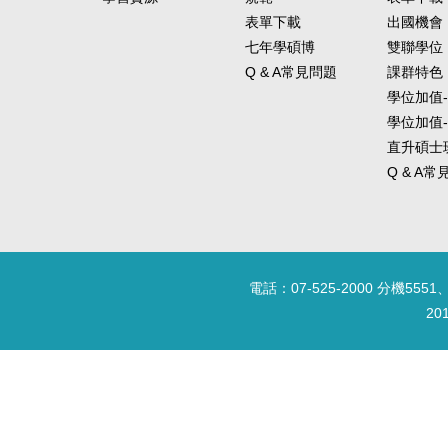
向新的可能。
表單下載
出國機會
出國交換、
七年學碩博
雙聯學位
Q & A常見問題
課群特色
學位加值
學位加值
直升碩士
Q & A
電話：07-525-2000 分機5551、
20