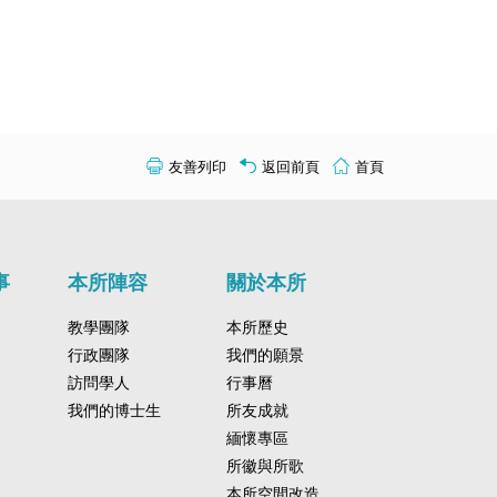
言學理論的相關概念、
巧以及過往寫專題的經
夠幫助我檢視原有的不
續成長。
友善列印
返回前頁
首頁
事
本所陣容
關於本所
教學團隊
本所歷史
行政團隊
我們的願景
訪問學人
行事曆
我們的博士生
所友成就
緬懷專區
所徽與所歌
本所空間改造