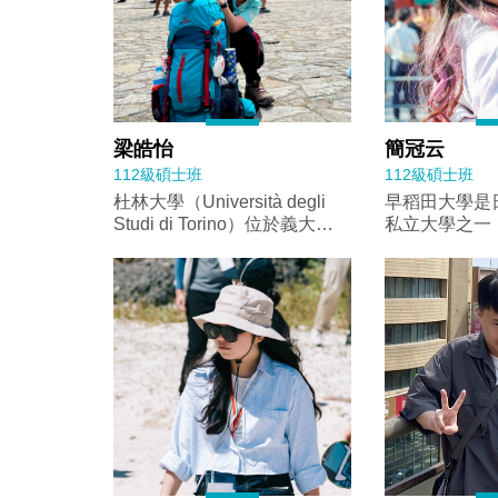
梁皓怡
簡冠云
112級碩士班
112級碩士班
杜林大學（Università degli
早稻田大學是
Studi di Torino）位於義大利
私立大學之一
北部皮埃蒙特大區的杜林市，
推動國際化學
校區分布在城市各處，而我這
世界各地大學
次交換的Department of
係，促進學術
Culture, Politics and
動。在課程方
Society，主要位於 Campus
地社科院所開
Luigi Einaudi 這棟新穎的校園
包括日本外交
建築裡。這座建築雖然位置不
史・中国地域
在杜林市中心，但周邊有許多
Aging and the
咖啡店、超市和影印店，生活
以及日本語教
機能便利，校舍旁邊就是圖書
（CJL）所
館和學餐，校內也有一些公共
包括総合日本
區域，方便和同學聚會討論。
で学ぶ国際関