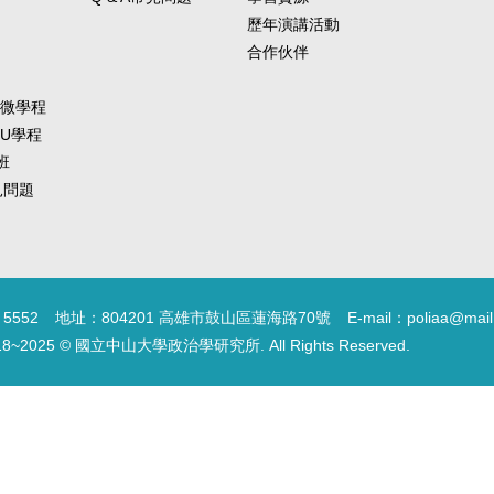
也期許正在準備
歷年演講活動
合作伙伴
-微學程
-U學程
班
常見問題
5552
地址：804201 高雄市鼓山區蓮海路70號
E-mail：poliaa@mail
18~2025 © 國立中山大學政治學研究所. All Rights Reserved.