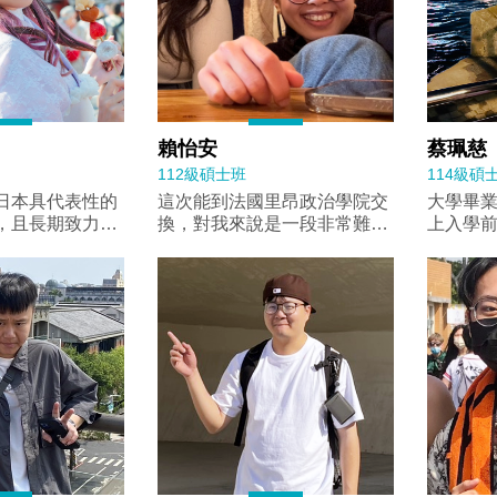
賴怡安
蔡珮慈
112級碩士班
114級碩
日本具代表性的
這次能到法國里昂政治學院交
大學畢
，且長期致力於
換，對我來說是一段非常難得
上入學
習環境，透過與
且充實的經驗。我的研究主題
的階段，
建立交流合作關
就是法國政治與民粹主義，因
政治的
與人才的跨國流
此能夠實際到法國生活與學
忑，所
面，我修習了當
習，讓我對自己長期研究的議
同學和
設的專業課程，
題有了更具體而深刻的理解。
團隊。 就讀中山政研所，不僅
史、日本外交
課堂上我修習了與民粹主義及
可以開
研究研究指導、
英國脫歐相關的課程，透過不
和深度
 Life Course，
同國家政治制度與歷史背景的
了共同
育研究中心
比較，也讓我更全面地思考歐
夥伴，
開設的日語課程，
洲政治的發展。除了課堂學習
瑩姐和
語６Ａ、日本語
外，在法國生活的日常經驗，
我們更
係論７-８。起初
也讓我有機會觀察當地社會氛
在修課