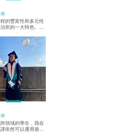
導和教學，都能為我們
畢業論文最為基礎的建
士班
短一學期，在這裡有了
課程的豐富性和多元性
穫。 言而總之，
政治所的一大特色。這
想到研究所這段路的學
政治所提供了很大的選
會幫助我在探索人生的
，讓學生有機會能夠依
得許多養分以繼續一往
興趣選修不同領域的課
邁步。
政治理論、國際關係到
治，每一個學群都為我
視野和不同的思考方
時，教授們都非常鼓勵
出自己對於各類議題的
參與同儕間的討論，這
更加自信地表達自己的
並學會尊重和理解不同
此外，所上也經常邀請
實務界的各方專家學者
的所友進行演講，讓學
士班
更多的管道與資源學習
個跨領域的學生，我在
程以外的內容，吸收更
上課依然可以運用過往
的學術知識。
，並且將新知結合。不