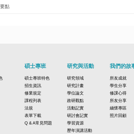
要點
碩士專班
研究與活動
我們的故
色
碩士專班特色
研究領域
所友成就
招生資訊
研究計畫
學生分享
修業規定
學位論文
修課心得
課程列表
政研觀點
所友分享
法規
活動記實
緬懷專區
表單下載
研討會記實
照片回顧
Q & A常見問題
學習資源
歷年演講活動