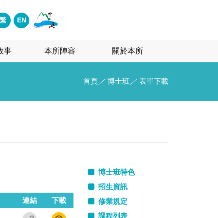
繁
EN
故事
本所陣容
關於本所
首頁
／
博士班
／
表單下載
博士班特色
招生資訊
連結
下載
修業規定
課程列表