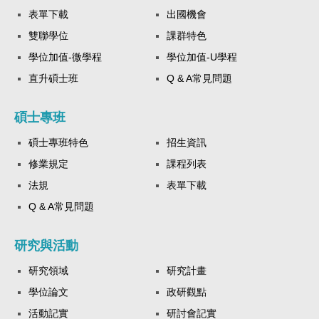
表單下載
出國機會
雙聯學位
課群特色
學位加值-微學程
學位加值-U學程
直升碩士班
Q & A常見問題
碩士專班
碩士專班特色
招生資訊
修業規定
課程列表
法規
表單下載
Q & A常見問題
研究與活動
研究領域
研究計畫
學位論文
政研觀點
活動記實
研討會記實