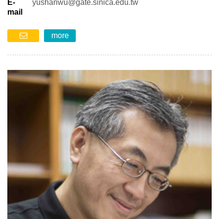
E-
yushanwu@gate.sinica.edu.tw
mail
more