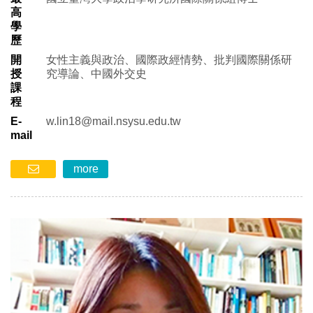
高
學
歷
開
女性主義與政治、國際政經情勢、批判國際關係研
授
究導論、中國外交史
課
程
E-
w.lin18@mail.nsysu.edu.tw
mail
more