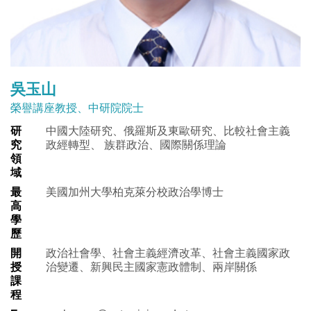
吳玉山
榮譽講座教授、中研院院士
研
中國大陸研究、俄羅斯及東歐研究、比較社會主義
究
政經轉型、 族群政治、國際關係理論
領
域
最
美國加州大學柏克萊分校政治學博士
高
學
歷
開
政治社會學、社會主義經濟改革、社會主義國家政
授
治變遷、新興民主國家憲政體制、兩岸關係
課
程