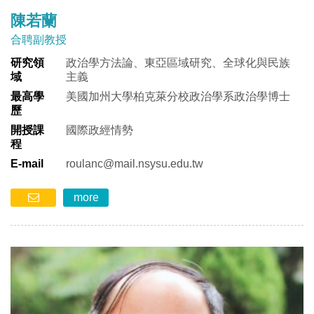
陳若蘭
合聘副教授
研究領
政治學方法論、東亞區域研究、全球化與民族
域
主義
最高學
美國加州大學柏克萊分校政治學系政治學博士
歷
開授課
國際政經情勢
程
E-mail
roulanc@mail.nsysu.edu.tw
more