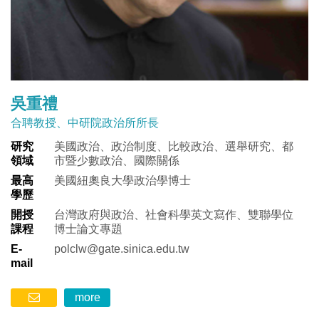
吳重禮
合聘教授、中研院政治所所長
研究
美國政治、政治制度、比較政治、選舉研究、都
領域
市暨少數政治、國際關係
最高
美國紐奧良大學政治學博士
學歷
開授
台灣政府與政治、社會科學英文寫作、雙聯學位
課程
博士論文專題
E-
polclw@gate.sinica.edu.tw
mail
more