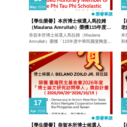
May
2026
Ma
榮譽事蹟
【學生榮譽】本所博士候選人馬拉姆
【
（Maulana Amrullah）榮獲115年度中
老
華民國斐陶斐榮譽會員
本
恭賀本所博士候選人馬拉姆（Maulana
本
獎
Amrullah）榮獲「115年度中華民國斐陶斐榮
和
譽會員」殊榮！ 斐陶斐榮譽學會 中華民國斐
「全
陶斐榮譽會員辦法 : 碩士班\博士班
生
17
Apr
2026
Ma
榮譽事蹟
【學生榮譽】恭賀本所博士候選人
【