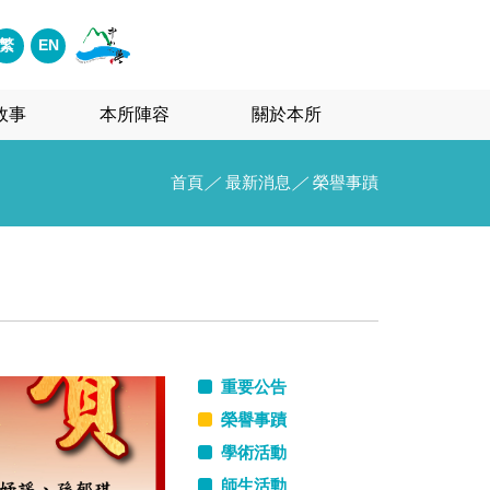
繁
EN
故事
本所陣容
關於本所
首頁
／
最新消息
／
榮譽事蹟
重要公告
榮譽事蹟
學術活動
師生活動