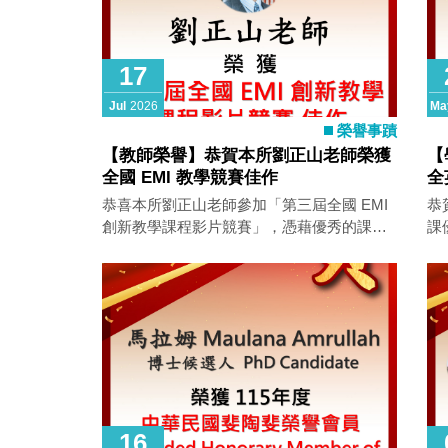
17
Jul
2026
Ma
榮譽事蹟
【教師榮譽】恭賀本所劉正山老師榮獲
【
全國 EMI 教學競賽佳作
全
恭喜本所劉正山老師參加「第三屆全國 EMI
恭
創新教學課程影片競賽」，憑藉優秀的課程
課
設計與創新教學成果，榮獲競賽佳作！ EMI
教學影片競賽
16