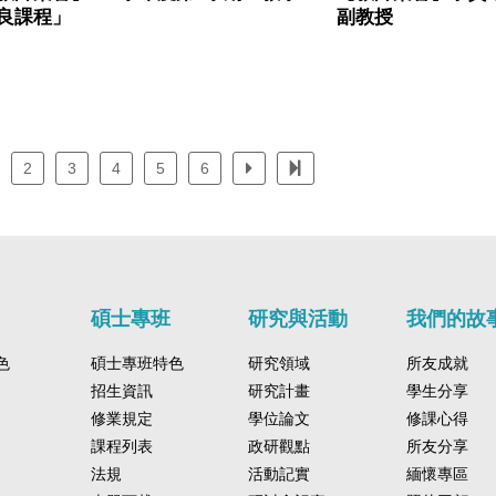
良課程」
副教授
2
3
4
5
6
碩士專班
研究與活動
我們的故
色
碩士專班特色
研究領域
所友成就
招生資訊
研究計畫
學生分享
修業規定
學位論文
修課心得
課程列表
政研觀點
所友分享
法規
活動記實
緬懷專區