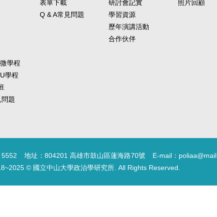
表單下載
研討會記實
照片回顧
Q & A常見問題
學習資源
歷年演講活動
合作伙伴
-微學程
-U學程
班
常見問題
5552
地址：804201 高雄市鼓山區蓮海路70號
E-mail：poliaa@mail
18~2025 © 國立中山大學政治學研究所. All Rights Reserved.