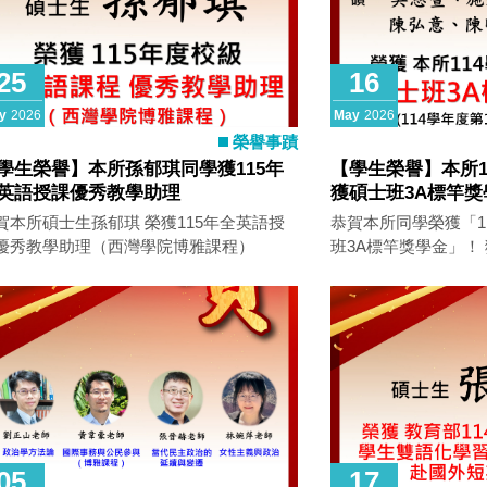
25
16
y
2026
May
2026
榮譽事蹟
學生榮譽】本所孫郁琪同學獲115年
【學生榮譽】本所1
英語授課優秀教學助理
獲碩士班3A標竿獎
賀本所碩士生孫郁琪 榮獲115年全英語授
恭賀本所同學榮獲「1
優秀教學助理（西灣學院博雅課程）
班3A標竿獎學金」！ 獲獎同學如下： ▍碩
二 張瀞云 ▍碩一 吳恩萱、施妤諼、孫郁
琪、陳弘意、陳明暉 恭喜以上獲獎同學於學
業表現上的優異成果
進、再創佳績！ （依114學年度第1學期修課
成績評定）
05
17