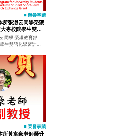
榮譽事蹟
本所張瀞云同學榮獲
度大專校院學生雙語
云 同學 榮獲教育部
院學生雙語化學習計
大學進行短期研究交
榮譽事蹟
本所黃韋豪老師榮升