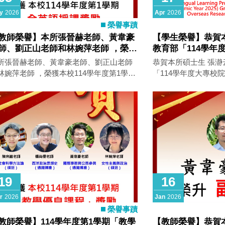
y
2026
Apr
2026
榮譽事蹟
教師榮譽】本所張晉赫老師、黃韋豪
【學生榮譽】恭賀
師、劉正山老師和林婉萍老師 ，榮獲
教育部「114學年
校114學年度第1學期「全英語授課」
化學習計畫」
所張晉赫老師、黃韋豪老師、劉正山老師
恭賀本所碩士生 張瀞
勵
林婉萍老師 ，榮獲本校114學年度第1學期
「114學年度大專校
英語授課」獎勵！ 我們的教學團隊 學
畫」，將赴韓國高麗
修課心得
流。
19
16
r
2026
Jan
2026
榮譽事蹟
教師榮譽】114學年度第1學期「教學
【教師榮譽】恭賀