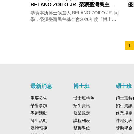
BELANO ZOILO JR. 榮獲臺灣民主基
優
金會博士論文研究訪問學人獎助計畫
恭賀本所博士候選人 BELANO ZOILO JR. 同
學，榮獲臺灣民主基金會2026年度「博士論
文研究訪問學人」獎助計畫（Dissertation
Fellowship），研究期間為2026年4月20日至
2026年10月19日。研究論文題目為：
“Democracy in Action: How Non-State
1
Actors Navigate Cooperation between the
Philippines and Taiwan”。
最新消息
博士班
碩士班
重要公告
博士班特色
碩士班特
榮譽事蹟
招生資訊
招生資訊
學術活動
修業規定
修業規定
師生活動
課程列表
課程列表
媒體報導
雙聯學位
獎助學金