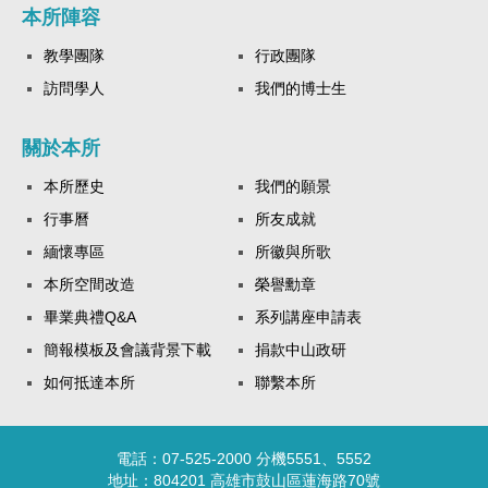
本所陣容
教學團隊
行政團隊
訪問學人
我們的博士生
關於本所
本所歷史
我們的願景
行事曆
所友成就
緬懷專區
所徽與所歌
本所空間改造
榮譽勳章
畢業典禮Q&A
系列講座申請表
簡報模板及會議背景下載
捐款中山政研
如何抵達本所
聯繫本所
電話：07-525-2000 分機5551、5552
地址：804201 高雄市鼓山區蓮海路70號