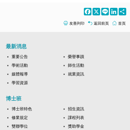
Facebook
X
Line
LinkedI
S
友善列印
返回前頁
首頁
最新消息
重要公告
榮譽事蹟
學術活動
師生活動
媒體報導
就業資訊
學習資源
博士班
博士班特色
招生資訊
修業規定
課程列表
雙聯學位
獎助學金