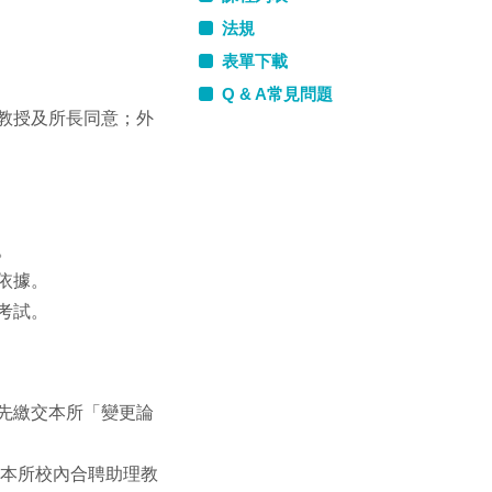
法規
表單下載
Q & A常見問題
教授及所長同意；外
。
依據。
考試。
先繳交本所「變更論
或本所校內合聘助理教