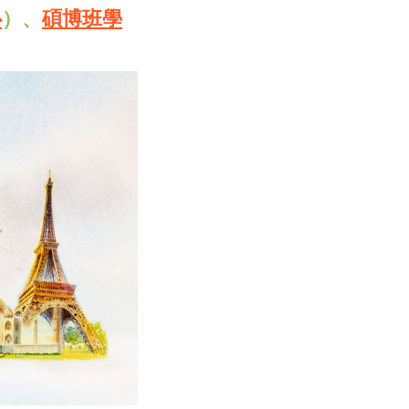
心
）、
碩博班學