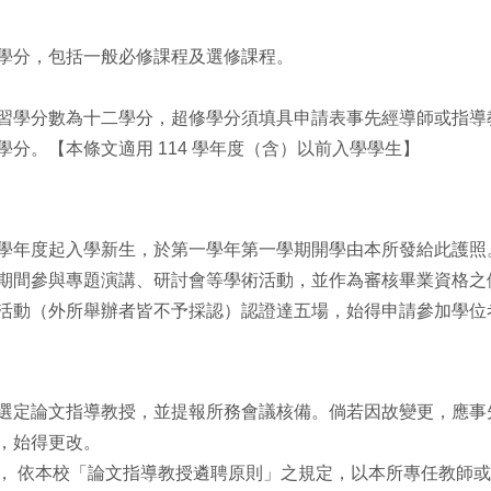
學分，包括一般必修課程及選修課程。
習學分數為十二學分，超修學分須填具申請表事先經導師或指導
分。【本條文適用 114 學年度（含）以前入學學生】
學年度起入學新生，於第一學年第一學期開學由本所發給此護照
期間參與專題演講、研討會等學術活動，並作為審核畢業資格之
活動（外所舉辦者皆不予採認）認證達五場，始得申請參加學位
選定論文指導教授，並提報所務會議核備。倘若因故變更，應事
，始得更改。
， 依本校「論文指導教授遴聘原則」之規定，以本所專任教師