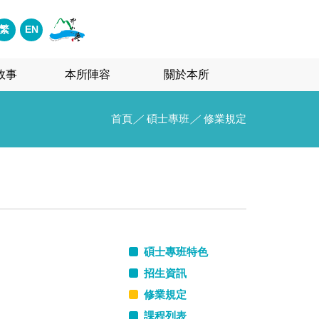
繁
EN
故事
本所陣容
關於本所
首頁
／
碩士專班
／
修業規定
碩士專班特色
招生資訊
修業規定
課程列表