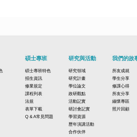
碩士專班
研究與活動
我們的故
色
碩士專班特色
研究領域
所友成就
招生資訊
研究計畫
學生分享
修業規定
學位論文
修課心得
課程列表
政研觀點
所友分享
法規
活動記實
緬懷專區
表單下載
研討會記實
照片回顧
Q & A常見問題
學習資源
歷年演講活動
合作伙伴