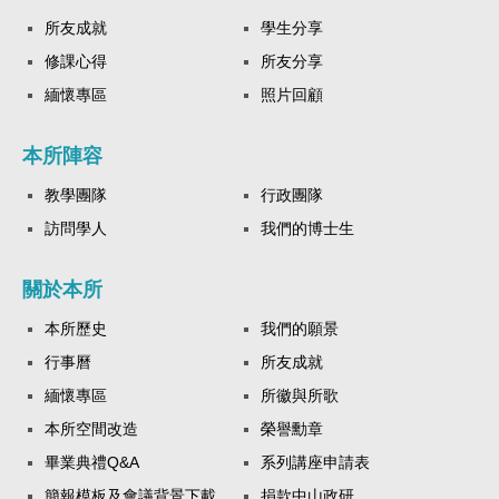
所友成就
學生分享
修課心得
所友分享
緬懷專區
照片回顧
本所陣容
教學團隊
行政團隊
訪問學人
我們的博士生
關於本所
本所歷史
我們的願景
行事曆
所友成就
緬懷專區
所徽與所歌
本所空間改造
榮譽勳章
畢業典禮Q&A
系列講座申請表
簡報模板及會議背景下載
捐款中山政研