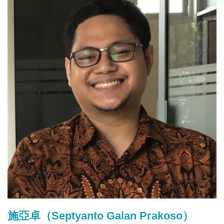
施亞卓（Septyanto Galan Prakoso）