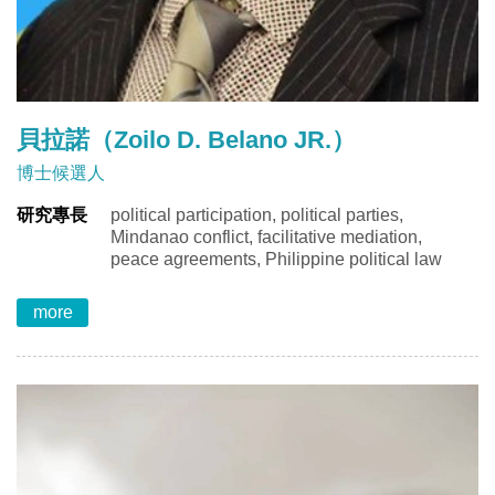
貝拉諾（Zoilo D. Belano JR.）
博士候選人
研究專長
political participation, political parties,
Mindanao conflict, facilitative mediation,
peace agreements, Philippine political law
more