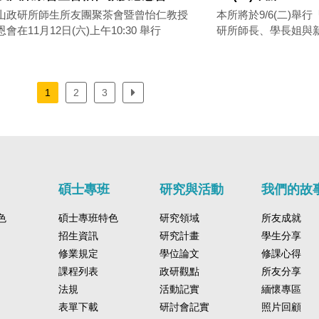
山政研所師生所友團聚茶會暨曾怡仁教授
本所將於9/6(二)舉
恩會在11月12日(六)上午10:30 舉行
研所師長、學長姐與
1
2
3
碩士專班
研究與活動
我們的故
色
碩士專班特色
研究領域
所友成就
招生資訊
研究計畫
學生分享
修業規定
學位論文
修課心得
課程列表
政研觀點
所友分享
法規
活動記實
緬懷專區
表單下載
研討會記實
照片回顧