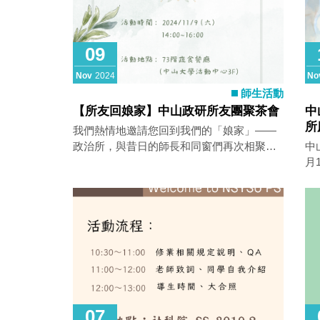
09
Nov
2024
No
師生活動
【所友回娘家】中山政研所友團聚茶會
中
所
我們熱情地邀請您回到我們的「娘家」——
政治所，與昔日的師長和同窗們再次相聚，
中
共同度過一個充滿回憶與溫情的時刻。 無論
月
您畢業多年，或是剛剛走出校園，政治所永
家
遠是我們心靈的家。我們希望這次活動能成
別
為大家交流近況、分享人生經歷的機會，讓
動
我們的情誼在這個溫暖的時刻中更加深厚。
07