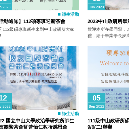
p
2023
Jun
2023
師生活動
活動通知】112碩專班迎新茶會
2023中山政研所
迎112級碩專班新生來到中山政研所大家
歡迎本所在學同學，
！
禮，給予畢業學長姊
子灣海天一線的最美
12
05
v
2022
Sep
2022
師生活動
022 國立中山大學政治學研究所師生
111級中山政研所
友團聚茶會暨曾怡仁教授感恩會
9/6(二)舉辦