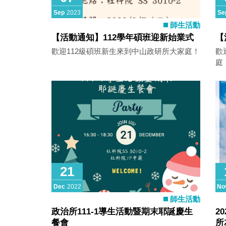
Sep
2023
Se
師生活動
【活動通知】112學年碩班迎新始業式
【
歡迎112級碩班新生來到中山政研所大家庭！
歡
庭
21
Dec
2022
No
師生活動
政治所111-1導生活動暨期末耶誕慶生
2
餐會
所