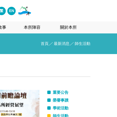
繁
EN
故事
本所陣容
關於本所
首頁
／
最新消息
／
師生活動
重要公告
榮譽事蹟
學術活動
師生活動