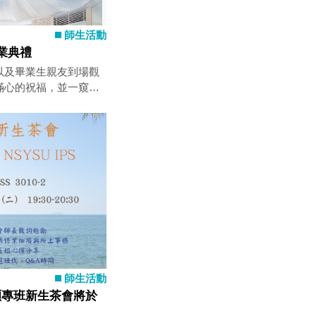
師生活動
畢業典禮
以及畢業生親友到場觀
滿心的祝福，並一窺西
禮堂。
師生活動
碩專班新生茶會將於