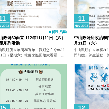
11
11
v
2023
Nov
2023
師生活動
山政研30而立 112年11月11日（六）
中山政研所政治學門前
慶系列活動
月11日（六）
山政研所今年滿30週年！歡迎您在今年11
中山政研在今年將在11
11日（星期六）校慶之際回娘家看看，與
門前瞻」師生活動，
人、好友、同窗一起話當年～為了這個特
位師長一起討論政治
的一天，我們將舉辦三場別開生面的活
機！
，歡迎您選擇參加，更歡迎您全場參與！
05
12