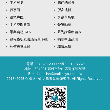
本所歷史
我們的願景
行事曆
所友成就
緬懷專區
所徽與所歌
本所空間改造
榮譽勳章
畢業典禮Q&A
系列講座申請表
簡報模板及會議背景下載
捐款中山政研
如何抵達本所
聯繫本所
電話：07-525-2000 分機5551、5552
地址：804201 高雄市鼓山區蓮海路70號
E-mail：poliaa@mail.nsysu.edu.tw
2018~2025 © 國立中山大學政治學研究所. All Rights Reserved.