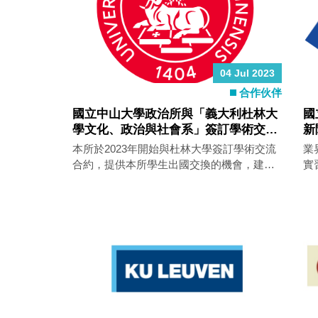
04 Jul 2023
合作伙伴
國立中山大學政治所與「義大利杜林大
國
學文化、政治與社會系」簽訂學術交流
新
合作協議書（2023～2027）
本所於2023年開始與杜林大學簽訂學術交流
業
合約，提供本所學生出國交換的機會，建立
實
交流制度交換意見，以及教師之間授課及研
究上的合作議題。