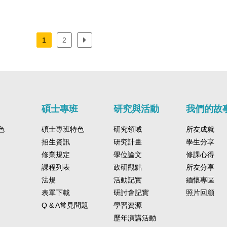
向書
1
2
碩士專班
研究與活動
我們的故
色
碩士專班特色
研究領域
所友成就
招生資訊
研究計畫
學生分享
修業規定
學位論文
修課心得
課程列表
政研觀點
所友分享
法規
活動記實
緬懷專區
表單下載
研討會記實
照片回顧
Q & A常見問題
學習資源
歷年演講活動