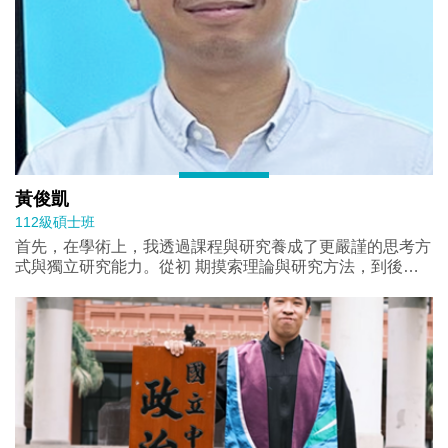
黃俊凱
112級碩士班
首先，在學術上，我透過課程與研究養成了更嚴謹的思考方
式與獨立研究能力。從初 期摸索理論與研究方法，到後來
逐步完成論文，我學會如何提出問題、搜集資料、分 析並
驗證假設。這不僅增進了我的學術素養，也培養了面對複雜
問題時冷靜思考與解 決的能力。 其次，在生活與人際方
面，我非常感謝同學、師長以及學會的夥伴們。一起討論課
題 、籌備活動、熬夜修改計畫的日子，讓我深刻體會到團
隊合作與相互支持的重要性。 這些珍貴的友誼與回憶，將
會是我人生中最寶貴的財富。 再者，擔任學生會與各類活
動的過程，讓我學習到如何平衡學業與責任，如何在壓力
中找到最佳的節奏。這段經歷讓我更加堅定，也讓我明白，