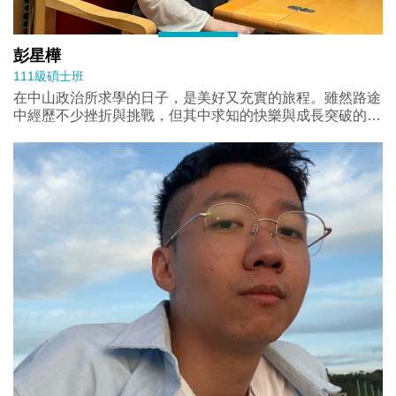
彭星樺
111級碩士班
在中山政治所求學的日子，是美好又充實的旅程。雖然路途
中經歷不少挫折與挑戰，但其中求知的快樂與成長突破的滿
足感，為我留下深刻又感激的回憶。感謝所上師長們在學術
上的專業引領，特別是指導 教授韋豪老師，在我於論文寫
作中不斷跌撞時悉心指導，讓我終能順利完成。同時，非常
感謝美君姐，從入學至今受美君姐幫助良多，在就學期間的
各種行政困境都仰賴美君姐與所辦的協助。最後，真心感激
一路上陪伴我度過困境、給予幫助的朋友們以及總是陽光普
照的高雄，在我低谷時給予心靈上的慰藉。碩士的這幾年經
歷，將成為我最珍貴的回憶與向未來前行的養分與動力。