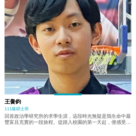
僅只於論文本身，而是這個過程中的自我成長及與他人連
結。因此，儘管寫作的路上不如預期地順利，我仍然對於這
段可以在人生路上標記為重大里程碑的碩士生活心存感激，
感謝生命中那些溫暖真摯的陪伴、細膩貼心的關懷，以及平
凡生命中那些微小卻美好的日常。
王黌鈞
111級碩士班
回首政治學研究所的求學生涯，這段時光無疑是我生命中最
豐富且充實的一段旅程。從踏入校園的第一天起，便感受到
這裡濃厚的學術氛圍，以及同儕與教授們的熱忱與支持。
政治學研究所的學習並非僅限於課堂內，也會鼓勵同學積極