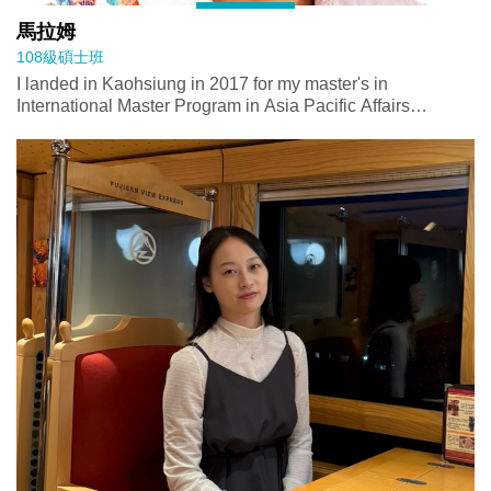
馬拉姆
108級碩士班
I landed in Kaohsiung in 2017 for my master's in
International Master Program in Asia Pacific Affairs
(IMAPA), and when it ended in 2019 I went straight into the
PhD at the Institute of Political Science (IPS) without a real
break in between. One program folded into the next before I
had time to notice the transition. IPS was where I grew up
as a scholar, in the plain sense of that phrase. Coursework,
seminars, colloquiums, the slow process of learning how to
defend an argument in a room full of people trained to find
its weak point. Whatever methods I ended up using, I
taught myself outside the program, but IPS is where I
learned what a claim needs to survive scrutiny, and where I
first understood the difference between having an opinion
about Taiwan-Indonesia relations and being able