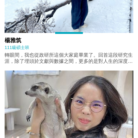
楊雅筑
111級碩士班
轉眼間，我也從政研所這個大家庭畢業了。回首這段研究生
涯，除了埋頭於文獻與數據之間，更多的是對人生的深度探
索。 感謝中山大學讓我能以交換生身份到日本進修一年；
也感謝政研所提供機會，讓我有幸能在交換結束後，再度踏
上日本發表論文並協助雙方交流，成功展現了在日本交換期
間所累積的能力，這些點滴，都成了我最引以為傲的人生片
段。 此外，最想感謝所上的師長、助理及同學們。老師們
不僅在學術上傾囊相授，更指引學生人生的方向；助理們默
默處理繁瑣事務，成為我們最強大的後盾；而同學間的相互
扶持，更是支撐著我走完最後的一哩路。也祝福未來的學弟
妹們在研究路上一帆風順，享受這段純粹且充實的時光！