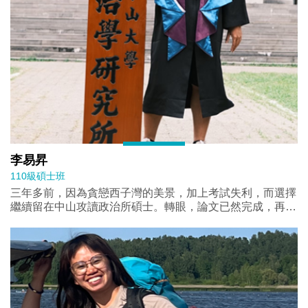
挑戰往往是自我成長的契 機。 最後，我要感謝一路以來支
持我的家人、老師與朋友。是他們的鼓勵與陪伴，讓我能
夠在困難的時候堅持下去，並最終完成學業。 畢業不是結
束，而是一個新的開始。我將帶著在這段時間所學到的一
切，繼續前行， 迎接未來的挑戰。
李易昇
110級碩士班
三年多前，因為貪戀西子灣的美景，加上考試失利，而選擇
繼續留在中山攻讀政治所碩士。轉眼，論文已然完成，再次
準備告別西子灣、告別中山大學。 在中山政研的這段日
子，絕大部分都是快樂的。所上的老師專業嚴謹卻也充滿溫
度，無論是在課堂上的啟發，還是在研究上的指導，都讓我
受益良多。 與同學的狂歡、辦活動、趕稿的那些日夜，也
都是這段時間的珍貴回憶。 研究過程雖然充滿挑戰，從資
料蒐集、方法設計到反覆修改，常有懷疑與挫折，但也因為
如此，完成論文的那一刻顯得格外踏實。感謝家人的支持、