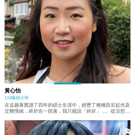
照顧我這個外國人的同儕，以及直到最後仍為我排解行政困
難的美君姐。在這個遠離家鄉的校園，我感到自己滿滿的愛
意和溫暖。 最後，要感謝政研所與國外院校的交換協議，
讓我可以在這趟旅程的尾聲到義大利交換。這次交換不僅拓
闊了我的國際視野，讓我對義大利及歐洲在環境、政治等議
題，都有了第一手的觀察，更促成了許多深厚的友誼，並使
我深入了解到不同國家的文化脈絡。 這一切，都豐富了我
的碩士歲月，也成為我生命中無比珍貴的回憶。
黃心怡
110級碩士班
在這趟著實讀了四年的碩士生涯中，經歷了種種跌宕起伏及
交雜情緒，終於告一段落，我只能說「終於」 ...。從沒想
過，交出這份以「 18歲公民權」為主軸的論文就如同先前
實際在社會中推動這項倡議一樣充滿挑戰與挫折。但也正因
走過這些艱難時刻，我才真正理解到，最珍貴的收穫往往不