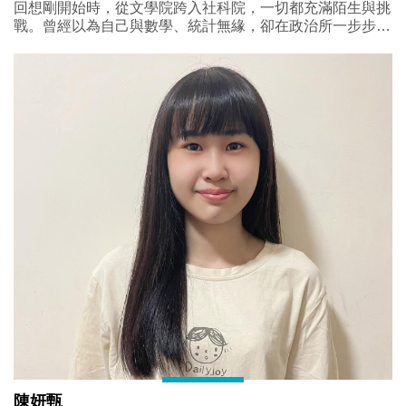
回想剛開始時，從文學院跨入社科院，一切都充滿陌生與挑
戰。曾經以為自己與數學、統計無緣，卻在政治所一步步學
會R、接觸量化研究，完成了人生第一本論文。這段求學歷
程讓我明白，能力並非與生俱來，而是在一次次跌跌撞撞中
累積而成。感謝陳若蘭老師一路以來的耐心指導與信任，讓
我能夠自由探索研究、勇於嘗試，也在一次次修改中成長。
感謝政治所所有師長與同學的陪伴，讓這段旅程充滿收穫。
也感謝我的家人始終支持我的每一個決定，成為我面對挑戰
最大的後盾。在政治所的三年，不只是學會了政治學與研究
方法，更學會了面對未知、解決問題，以及相信自己的可能
性。未來或許仍有許多挑戰，但我會帶著在政治所累積的勇
氣與養分，繼續前行。
陳妍甄