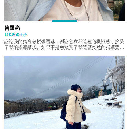
曾國亮
110級碩士班
謝謝我的指導教授張晉赫，謝謝您在我這種危機狀態，接受
了我的指導請求。如果不是您接受了我這麼突然的指導要
求，我也沒辦法順利畢業。再者要謝謝⼝委⿈⾱豪⽼師跟廖
達琪⽼師，非常感激您們的在學術上的協助。最後謝謝所上
美君組的幫忙，您是政治所上的中流砥柱！這⼀段時間真的
⾮常煎熬，也⽐⼀般的⼈花了更多的時間完成這個學位。說
浪費時間嗎也不全然是，但這過程中也確實讓我變的更堅
強，跌跌撞撞的過程也嘗試了很多領域。如果能重來⼀次，
我想就是要認真對⾯對這該死的拖延症。