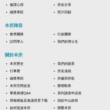
修課心得
所友分享
緬懷專區
照片回顧
本所陣容
教學團隊
行政團隊
訪問學人
我們的博士生
關於本所
本所歷史
我們的願景
行事曆
所友成就
緬懷專區
所徽與所歌
本所空間改造
榮譽勳章
畢業典禮Q&A
系列講座申請表
簡報模板及會議背景下載
捐款中山政研
如何抵達本所
聯繫本所