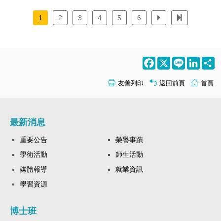
參與校內外學術研討會及座談活動，拓展學術視野並提升論
述能力。除了課堂學習外，我也十分珍惜與同學們的交流。
1
2
3
4
5
6
我們一起討論課業、分享觀點，甚至在意見分歧時，也學會
了傾聽與尊重，這讓我深刻體會到知識的多元性與包容性。
這段時光中培養出的情誼，是我未來人生中最寶貴的資產之
一。 最後，我要感謝所有指導過我的教授，他們嚴謹的治
Facebook
X
Line
LinkedI
S
學態度和無私的指導，使我得以順利完成研究所的學業，並
在學術的道路上穩健前行。這段學習歷程不僅豐富了我的專
友善列印
返回前頁
首頁
業知識，更拓展了我的視野，成為我人生中一個深刻且難忘
的篇章。
最新消息
重要公告
榮譽事蹟
學術活動
師生活動
媒體報導
就業資訊
學習資源
博士班