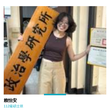
賴怡安
112級碩士班