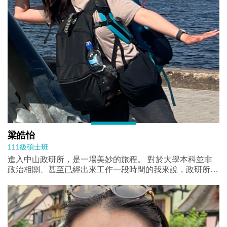
師長的教誨與同學的陪伴，讓我在這段旅程中不曾孤單。離
開西子灣之後，我將帶著這段時光的養分，繼續前行。
梁皓怡
111級碩士班
進入中山政研所，是一場美妙的旅程。 對於大學本科並非
政治相關、甚至已經出來工作一段時間的我來說，政研所讓
我明白，只要願意，學習永遠不會太晚。感謝政研所老師的
教導，引領我在學術道路上持續前行、學習不同的研究方
法；感謝老師的包容，讓我可以研究自己有興趣的課題；更
感謝他們的鼓勵和建議，讓我的研究可以更臻完善。 在山
與海之間的西子灣，我也遇見了許多善良又溫暖的人，一路