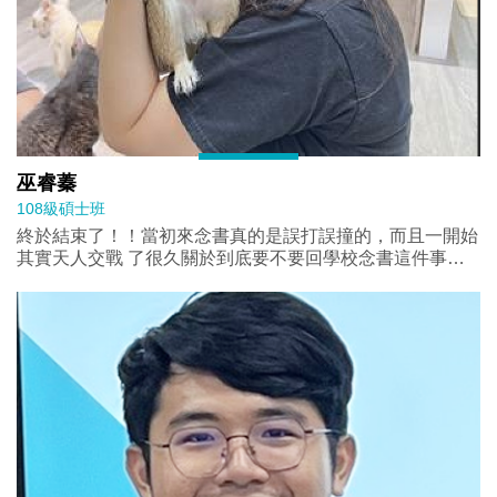
巫睿蓁
108級碩士班
終於結束了！！當初來念書真的是誤打誤撞的，而且一開始
其實天人交戰 了很久關於到底要不要回學校念書這件事。
但後來我也真的就是默默的完成了 我該修的課程，邊工作
邊寫論文。最後終於在最後關頭完成了！！其實回想這 一
路走來是苦甜參半，也很高興當初自己有堅持下來。中山政
治所掰掰~我們有 緣再見。