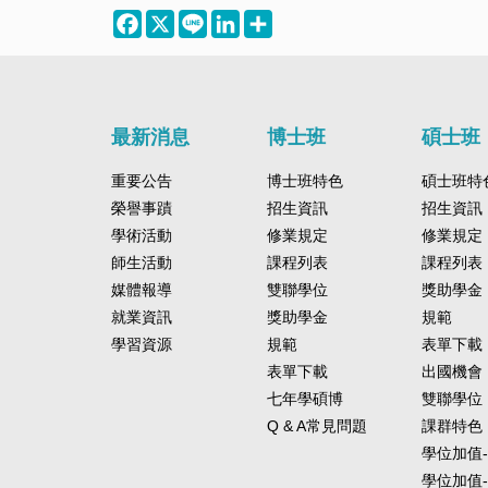
Facebook
X
Line
LinkedIn
Share
最新消息
博士班
碩士班
重要公告
博士班特色
碩士班特
榮譽事蹟
招生資訊
招生資訊
學術活動
修業規定
修業規定
師生活動
課程列表
課程列表
媒體報導
雙聯學位
獎助學金
就業資訊
獎助學金
規範
學習資源
規範
表單下載
表單下載
出國機會
七年學碩博
雙聯學位
Q & A常見問題
課群特色
學位加值
學位加值