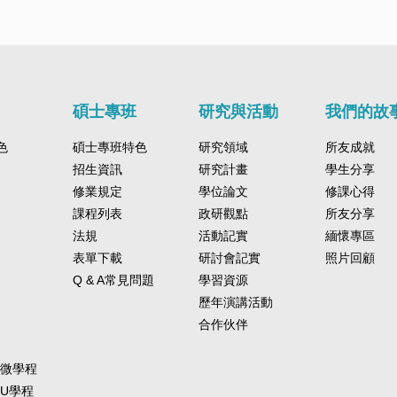
碩士專班
研究與活動
我們的故
色
碩士專班特色
研究領域
所友成就
招生資訊
研究計畫
學生分享
修業規定
學位論文
修課心得
課程列表
政研觀點
所友分享
法規
活動記實
緬懷專區
表單下載
研討會記實
照片回顧
Q & A常見問題
學習資源
歷年演講活動
合作伙伴
-微學程
-U學程