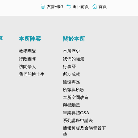
友善列印
返回前頁
首頁
事
本所陣容
關於本所
教學團隊
本所歷史
行政團隊
我們的願景
訪問學人
行事曆
我們的博士生
所友成就
緬懷專區
所徽與所歌
本所空間改造
榮譽勳章
畢業典禮Q&A
系列講座申請表
簡報模板及會議背景下
載