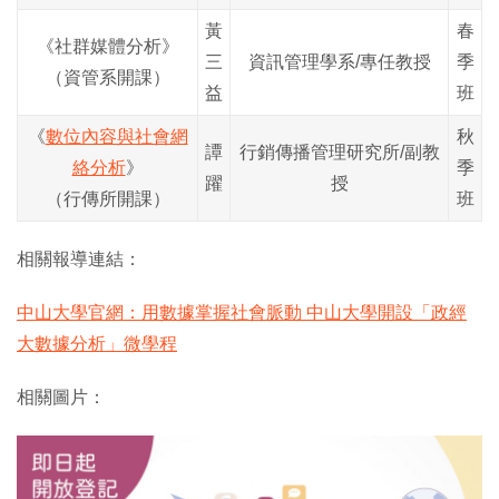
黃
春
《社群媒體分析》
三
資訊管理學系/專任教授
季
（資管系開課）
益
班
《
數位內容與社會網
秋
譚
行銷傳播管理研究所/副教
絡分析
》
季
躍
授
（行傳所開課）
班
相關報導連結：
中山大學官網：用數據掌握社會脈動 中山大學開設「政經
大數據分析」微學程
相關圖片：