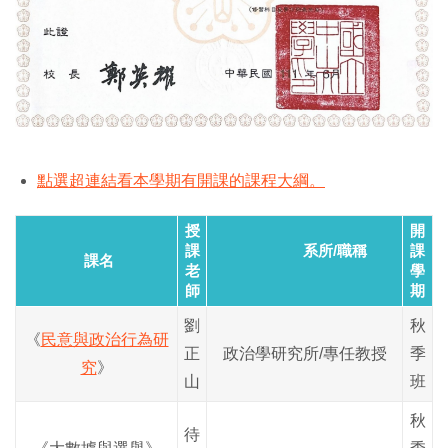
點選超連結看本學期有開課的課程大綱。
授
開
課
系所/職稱
課
課名
老
學
師
期
劉
秋
《
民意與政治行為研
正
政治學研究所/專任教授
季
究
》
山
班
秋
待