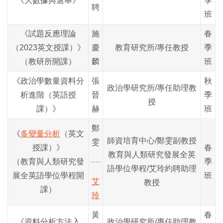
《大數據與選舉》
季
聘
班
《試題反應理論
施
春
（2023英文授課）》
慶
教育研究所/專任教授
季
（教研所開課）
麟
班
《政治學數量資料分
張
秋
政治學研究所/專任助理教
析進階（英語授
晉
季
授
課）》
赫
班
鄭
《
多變量分析
（英文
師資培育中心/鄭雯副教授
雯
授課）
》
春
教育與人類研究發展全英
（教育與人類研究發
季
語學位學程/
艾玲
約聘助理
展全英語學位學程開
班
艾
教授
課）
玲
黃
春
《資料分析方法入
政治學研究所/專任助理教