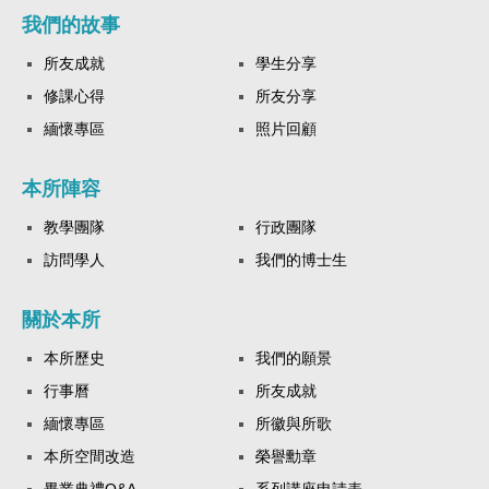
我們的故事
所友成就
學生分享
修課心得
所友分享
緬懷專區
照片回顧
本所陣容
教學團隊
行政團隊
訪問學人
我們的博士生
關於本所
本所歷史
我們的願景
行事曆
所友成就
緬懷專區
所徽與所歌
本所空間改造
榮譽勳章