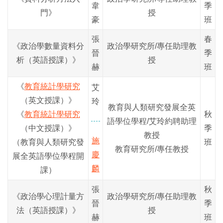
韋
季
門》
授
豪
班
張
春
《政治學數量資料分
政治學研究所/專任助理教
晉
季
析（英語授課）》
授
赫
班
《
教育統計學研究
艾
（英文授課）
》
玲
教育與人類研究發展全英
《
教育統計學研究
秋
語學位學程/
艾玲
約聘助理
（中文授課）
》
季
教授
施
（教育與人類研究發
班
教育研究所/專任教授
慶
展全英語學位學程開
麟
課）
張
秋
《政治學心理計量方
政治學研究所/專任助理教
晉
季
法（英語授課）》
授
赫
班