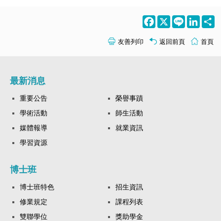
Facebook
X
Line
LinkedI
S
友善列印
返回前頁
首頁
最新消息
重要公告
榮譽事蹟
學術活動
師生活動
媒體報導
就業資訊
學習資源
博士班
博士班特色
招生資訊
修業規定
課程列表
雙聯學位
獎助學金