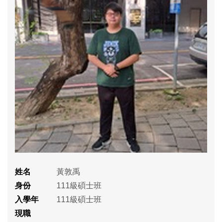
姓名
黃敦禹
身份
111級碩士班
入學年
111級碩士班
現職