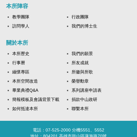
本所陣容
教學團隊
行政團隊
訪問學人
我們的博士生
關於本所
本所歷史
我們的願景
行事曆
所友成就
緬懷專區
所徽與所歌
本所空間改造
榮譽勳章
畢業典禮Q&A
系列講座申請表
簡報模板及會議背景下載
捐款中山政研
如何抵達本所
聯繫本所
電話：07-525-2000 分機5551、5552
地址：804201 高雄市鼓山區蓮海路70號