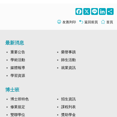
Facebook
X
Line
LinkedI
S
友善列印
返回前頁
首頁
最新消息
重要公告
榮譽事蹟
學術活動
師生活動
媒體報導
就業資訊
學習資源
博士班
博士班特色
招生資訊
修業規定
課程列表
雙聯學位
獎助學金