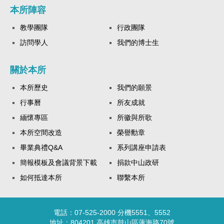
本所陣容
教學團隊
行政團隊
訪問學人
我們的博士生
關於本所
本所歷史
我們的願景
行事曆
所友成就
緬懷專區
所徽與所歌
本所空間改造
榮譽勳章
畢業典禮Q&A
系列講座申請表
簡報模板及會議背景下載
捐款中山政研
如何抵達本所
聯繫本所
電話：07-525-2000 分機5551、5552
地址：804201 高雄市鼓山區蓮海路70號