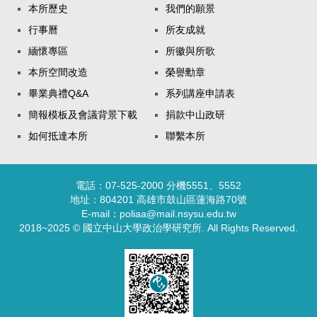
本所歷史
我們的願景
行事曆
所友成就
緬懷專區
所徽與所歌
本所空間改造
榮譽勳章
畢業典禮Q&A
系列講座申請表
簡報模板及會議背景下載
捐款中山政研
如何抵達本所
聯繫本所
電話：07-525-2000 分機5551、5552
地址：804201 高雄市鼓山區蓮海路70號
E-mail：poliaa@mail.nsysu.edu.tw
2018~2025 © 國立中山大學政治學研究所. All Rights Reserved.