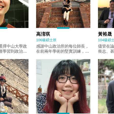
高淯琪
黃裕晟
106級碩士班
104級碩
選擇中山大學政
感謝中山政治所的每位師長，
儘管在
僅學習到政治學
在前兩年學術的堅實訓練，形
喪志、
接觸到最新的程
塑我們獨立的思考力與批判
在指導
媒體的研究發展
力。
與建議
到計量分析，這
懷抱。
時始料未及的發