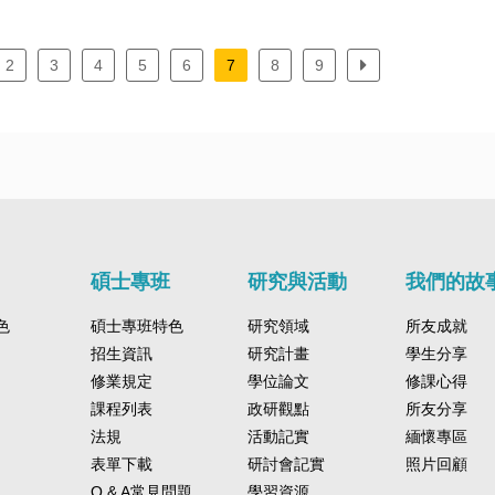
2
3
4
5
6
7
8
9
碩士專班
研究與活動
我們的故
色
碩士專班特色
研究領域
所友成就
招生資訊
研究計畫
學生分享
修業規定
學位論文
修課心得
課程列表
政研觀點
所友分享
法規
活動記實
緬懷專區
表單下載
研討會記實
照片回顧
Q & A常見問題
學習資源