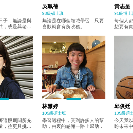
吳珮蒨
黃志呈
93級碩士班
91級博士
日子，無論是與
無論是在哪個領域學習，只要
每個人
共，或是與老師
喜歡就會有所收穫。
想要有
都讓我覺得腦袋
為大家
，不會就此淹沒
於助人
裡。
足，一
誠與人
重」。
林雅婷
邱俊廷
105級碩士班
105級碩
著這段期間所充
學習過程中，受到許多人的幫
今天我
量，往更具挑戰
助，由衷的感謝一路上幫助過
盼未來
我的人。
榮！