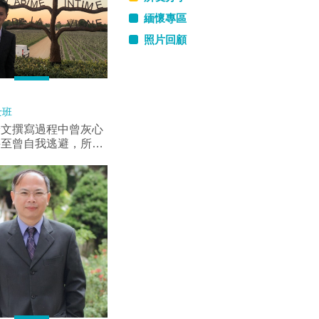
緬懷專區
照片回顧
士班
論文撰寫過程中曾灰心
甚至曾自我逃避，所幸
教授王群洋老師的提點
下重返學術論文寫作之