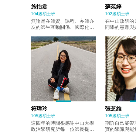
施怡君
蘇苑婷
104級碩士班
102級碩士班
無論是在師資、課程、亦師亦
在中山政研的
友的師生互動關係、國際化的
同學的患難與
學習環境，以及豐富的獎學金
的交流互動，
資源，皆是吸引我選擇來到中
不停地在運轉
山政研所的理由。
在時代的巨浪
符瑋玲
張芝維
105級碩士班
105級碩士班
這四年的時間很感謝中山大學
期許自己能帶
政治學研究所每一位師長提供
實的學識與能
學業上和課外的指導。
的未來邁進。