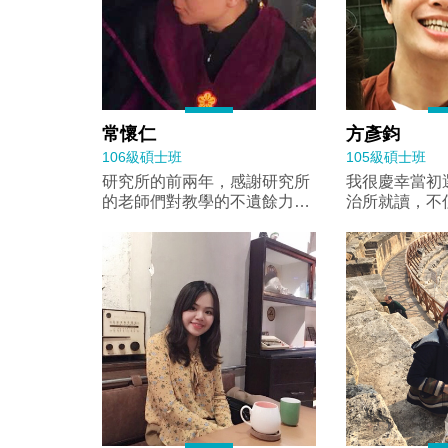
常懷仁
方彥鈞
106級碩士班
105級碩士班
研究所的前兩年，感謝研究所
我很慶幸當初
的老師們對教學的不遺餘力，
治所就讀，不
使我能夠獲益良多，開闊我的
專業知識，更
思考能力從點與點之間連上一
式語言和社群
條線最終變為一個面。
趨勢，亦學習
些都是我入學
展。