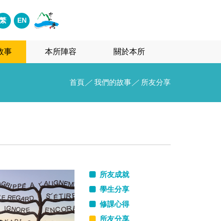
繁
EN
故事
本所陣容
關於本所
首頁
／
我們的故事
／
所友分享
所友成就
學生分享
修課心得
所友分享