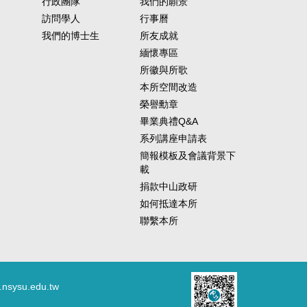
行政團隊
我們的願景
訪問學人
行事曆
我們的博士生
所友成就
緬懷專區
所徽與所歌
本所空間改造
榮譽勳章
畢業典禮Q&A
系列講座申請表
簡報模板及會議背景下
載
捐款中山政研
如何抵達本所
聯繫本所
.nsysu.edu.tw