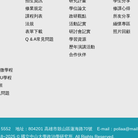
招生資訊
研究計畫
學生分享
修業規定
學位論文
修課心得
課程列表
政研觀點
所友分享
法規
活動記實
緬懷專區
表單下載
研討會記實
照片回顧
Q & A常見問題
學習資源
歷年演講活動
合作伙伴
-微學程
-U學程
班
常見問題
5552
地址：804201 高雄市鼓山區蓮海路70號
E-mail：poliaa@mail
18~2025 © 國立中山大學政治學研究所. All Rights Reserved.