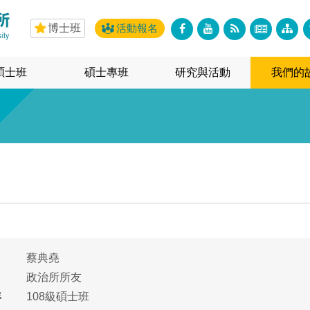
博士班
活動報名
碩士班
碩士專班
研究與活動
我們的
蔡典堯
政治所所友
年
108級碩士班