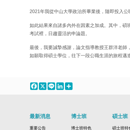
2021年我從中山大學政治所畢業後，隨即投入公
如此結果來自諸多內外在因素之加成。其中，碩
考試裡，日趨靈活的申論題。
最後，我要誠摯感謝，論文指導教授王群洋老師
如願取得碩士學位，往下一段公職生涯的旅程邁
Facebook
X
Line
LinkedIn
Share
最新消息
博士班
碩士班
重要公告
博士班特色
碩士班特