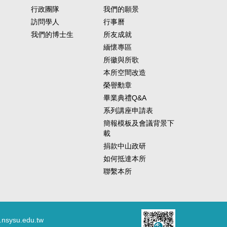
行政團隊
我們的願景
訪問學人
行事曆
我們的博士生
所友成就
緬懷專區
所徽與所歌
本所空間改造
榮譽勳章
畢業典禮Q&A
系列講座申請表
簡報模板及會議背景下
載
捐款中山政研
如何抵達本所
聯繫本所
.nsysu.edu.tw