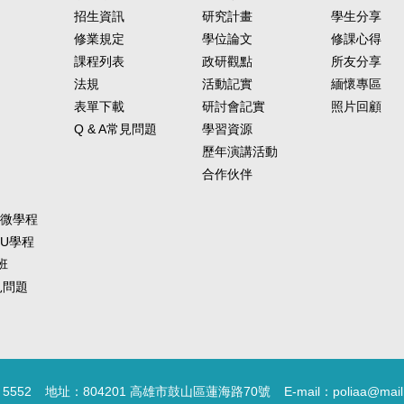
招生資訊
研究計畫
學生分享
修業規定
學位論文
修課心得
課程列表
政研觀點
所友分享
法規
活動記實
緬懷專區
表單下載
研討會記實
照片回顧
Q & A常見問題
學習資源
歷年演講活動
合作伙伴
-微學程
-U學程
班
常見問題
5552
地址：804201 高雄市鼓山區蓮海路70號
E-mail：poliaa@mail