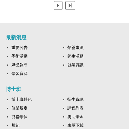
許多「眉角」，我們從市議會的直播，從議員在議會開會裡的
監督，進而了解哪些是公民可以更留意的！甚至，公民也可以
從中提出屬於自己的議題看法。 ​ 因此我們也舉辦這場工作坊，
讓大家在市政監督上更有感、更順利，邀請有熱情、可以花一
些心力來監督地方政府的市民來報名參加！ ​ 而未來小歐盟也會
持續透過議會監督台中市政，邀請大家一起讓台中更好！ ​ 本次
最新消息
課程，除了演講，還包含小組討論與實作，讓大家監督市政更
重要公告
榮譽事蹟
上手！ ​ 實際質詢片段解析，學會看懂政治攻防。 預算實戰演
練，小組討論分享。 公民倡議案例交流，找到屬於你的切入
學術活動
師生活動
點。 ​ 我們邀請三位經驗豐富的講師： 林楷庭｜台中市議會觀察
媒體報導
就業資訊
創辦人 帶你拆解議會制度、議員質詢潛規則，教你如何蒐集資
學習資源
料、有效監督。 林彥甫｜時代力量新竹市議員 教你看懂預算
書、識破陷阱，知道錢花到哪裡去。 張宏林｜公民監督國會聯
盟 執行長 分享各地公民如何設定公共議題，從觀察到倡議，打
博士班
造監督策略。 ​ 時間：2025/9/21(日) 9:15-18:00 地點：民間司法
博士班特色
招生資訊
改革基金會台中辦公室（台中市東區雙十路一段4-33號10樓之
2） 費用：保證金300元，全程參與者退還保證金 報名對象：具
修業規定
課程列表
備基礎議會認識，並有意投入市政監督的人 報名連結 ​ 這是一場
雙聯學位
獎助學金
如何監督市政的
規範
表單下載