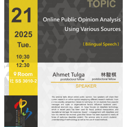
正是川普關稅衝擊下的重災區。 位於經貿海嘯第一排的產業與
業者，如何面對？應對得了嗎？這次的參訪，拜訪具有相當規
模的慶達科技。想瞭解產業動態的人，值得花這半天一起走一
趟。 另外，雖然公告是給中山大學在學生，想同行的中山畢業
系(校)友、非中山學的同學，可以直接填寫報名表 活動資訊 主
辦單位：國立中山大學 U學程 • 帶領教師：政經系辛翠玲 教
授；政治所劉正山 教授 •活動日期：2025年11月28日（五） •活
動行程： 08:30 行政大樓前集合 08:45 準時出發 10:00-12:00 企
業參訪 12:00-14:30 返校、午餐、討論 費用說明 • U學程全額補
助 • 報名成功需繳交200元保證金；活動當天報到後全額退還 報
名資訊 •名額：25人（即日起至10月31日皆可報名，或額滿為
止;可出具公假證明) • 報名資格：中山大學在學生（大學、碩、
博生） • 報名連結： https://reurl.cc/gYOy4Q