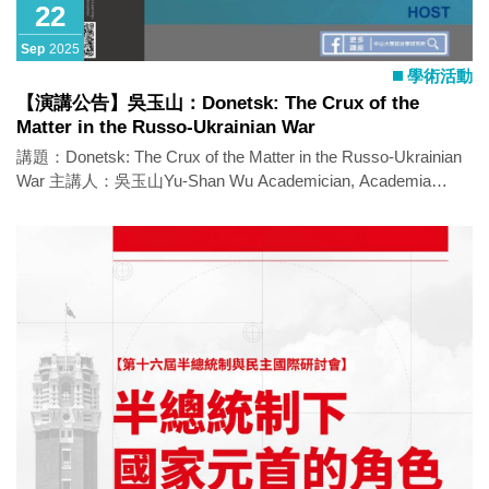
22
Sep
2025
學術活動
【演講公告】吳玉山：Donetsk: The Crux of the
Matter in the Russo-Ukrainian War
講題：Donetsk: The Crux of the Matter in the Russo-Ukrainian
War 主講人：吳玉山Yu-Shan Wu Academician, Academia
Sinica Honorary Chair Professor, NSYSU 時間：2025年9月22
日（一）14:10-16:00 地點：SS 3010-2 語言：英文 活動亮點：
The war in Ukraine has dragged on for over three and a half
years, leaving behind a staggering toll of casualties on both
sides. Despite mounting losses, the conflict grinds forward with
relentless tenacity. Why won't Putin back down? What is
Russia's endgame? Much of the fighting has centered around
Donetsk, for good reasons. The most plausible peace outcome
at this stage—a frozen conflict—also hinges on the battle lines
drawn there. ※全程參與者，可認證本所多元學習護照1場！