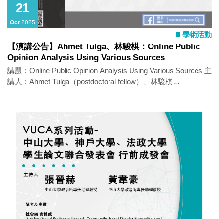
21
Oct
2025
學術活動
【演講公告】Ahmet Tulga、林駿棋：Online Public
Opinion Analysis Using Various Sources
講題：Online Public Opinion Analysis Using Various Sources 主
講人：Ahmet Tulga（postdoctoral fellow）、林駿棋
（postdoctoral fellow） 時間：2025年10月21日（一）10:30-
12:30 地點：SS 3010-2 語言：雙語 活動亮點： This seminar
talks about online public opinion. Two speakers will share their
current research on online opinion employing different research
methods. From a cross-country perspective (Taiwan &
Germany), Dr. Lin explores how populist messages and styles
or organizational factors influence Facebook users’ emotional
reactions (e.g., anger). Dr. Tulga focuses on deepfake
technology, which in recent years has been used for fraud,
political manipulation, and reputational damage. He examines
Taiwan’s engagement with deepfakes and how this interest has
evolved, given that Taiwan has been exposed to nearly all forms