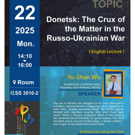
Speaker: Dr. Roger C. F. Liu, Assistant Professor, International
Master’s Program of Asia-Pacific Affairs, National Sun Yat-sen
University 國立中山大學亞太事務英語碩士學位學程 劉奇峯助
理教授 Organizers: Office of International Affairs/ Sun Yat-sen
America Center, National Sun Yat-sen University國立中山大學
國際事務處/中山美國中心 American Institute in Taiwan
Kaohsiung Branch Office美國在台協會高雄分處 報名連結