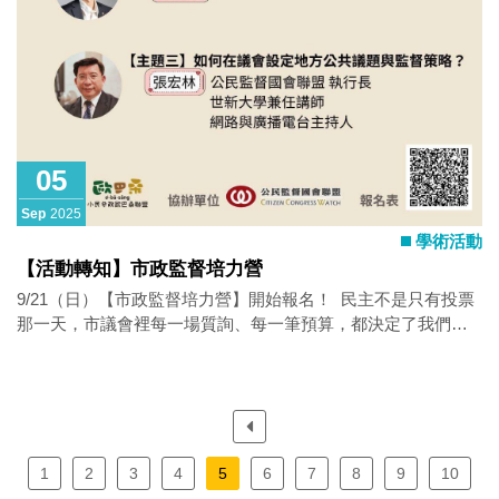
05
Sep
2025
學術活動
【活動轉知】市政監督培力營
9/21（日）【市政監督培力營】開始報名！ ​ 民主不是只有投票
那一天，市議會裡每一場質詢、每一筆預算，都決定了我們的
生活品質與公共資源的分配。 ​ 近期大眾討論的「超徵」跟「普
發現金」，而這些錢跟地方政府的分配有關，我們該如何判
斷，這些人民稅金的分配，是否符合公平正義、貼近人民需
求，並有長遠規劃呢？又要在哪裡找預算跟決算表呢？ ​ 這幾年
台中城市治理出現很多問題，例如新光三越意外、工地安全事
件頻傳、颱風造成的淹水、交通事故的頻繁發生，這些都需要
1
2
3
4
5
6
7
8
9
10
台中市民更用力地監督地方政府的施政。 ​ 但是，監督市政也有