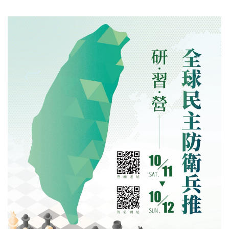
制運作之檢討 時間：114年9月20日（六） 地點：國立中山大學
社會科學院 報名截止日：114年9月15日（一）報名連結 會議資
訊連結 ※本活動可認證政治所多元學習護照： 本所學生須全程
參與上午場（含專題演講）或下午場者，始可認證1場；本活動
最多可認證2場。 議程： 時間 內容 0900–0930 報到 0930–0940
年會開幕式 方志恒（國立中山大學教授兼社科院副院長） 廖達
琪（臺灣民主基金會執行長） 陳宗巖（國立中山大學政治學研
究所教授兼所長） 0940–1040 專題演講 講者：森川輝一（京都
大學公共政策大學院教授） 1050–1210 論文發表第一場次 場次
1A 主持人：吳重禮（中央研究院政治學研究所特聘研究員兼所
長） 發表人： 《台灣半總統制的權力分立與相互制衡：憲法法
庭113年憲判字第9號判決再檢視》 呂炳寬（東海大學行政管理
暨政策學系兼任副教授） 《總統緊急命令法制之憲政法理分
析》 駱長毅（國立政治大學行政管理碩士學程碩士生；財團法
人中華經濟研究院專案襄理） 評論人：黃秀端（東吳大學政治
學系特聘教授） 場次 1B 主持人：沈有忠（東海大學政治學系
教授） 發表人： 《總理總統制的聯合內閣與政治不穩定：以保
加利亞與羅馬尼亞為例》 蔡榮祥（國立中正大學政治學系教
授） 《波蘭半總統制的演變與發展：論2025年總統大選後的影
響》 吳巨盟（世新大學通識教育中心助理教授） 《民主鞏固與