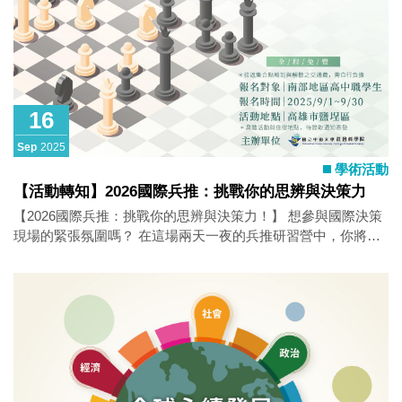
半總統制：羅馬尼亞總統角色與台灣借鏡》 古明章（台灣國際
戰略學會研究員） 評論人：王靖興（國立成功大學政治學系副
教授） 1210–1300 午餐時間 1300–1400 專題演講 講者：蕭高
彥（中央研究
16
Sep
2025
學術活動
【活動轉知】2026國際兵推：挑戰你的思辨與決策力
【2026國際兵推：挑戰你的思辨與決策力！】 想參與國際決策
現場的緊張氛圍嗎？ 在這場兩天一夜的兵推研習營中，你將化
身總統、國防部長或外交部長，帶領團隊在模擬的2026年國際
危機下，進行情報分析、緊急磋商與政策抉擇。