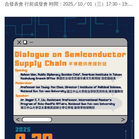
合發表會 行前成發會 時間：2025／10／01（三）17:30－19:00
地點：社SS 3007 主辦單位：中山大學政治學研究所 主持人 黃
韋豪（中山大學政治所專任助理教授） 講者與發表主題 社會四
官聲威 Building Social Resilience through Community-Based
Disaster Prevention and Climate Adaptation: A Study of Cijin
District, Kaohsiung 社會四 洪羽臻 The Rise of the Anti-
Establishment Wave? Searching for New Forms of Expression
— A High School Student’s Perspective on the Teaching of
White Terror History in Postwar Taiwan 政經四 邱霱 Borders in
the Sky: Taiwan’s Air Right Challenges and Aerial Order under
Geopolitical Constraints 政經四 楊翊豪 An Empirical
Comparison of ETF Investment Strategies: KD Strategy,
Machine Learning, and DCA Strategy: Reward and Risk
Analysis 政治二 孫郁琪 Selective Exposure as a Mediating
Mechanism of Affective Polarization 政治二 張瀞云 Do
Reserved Se