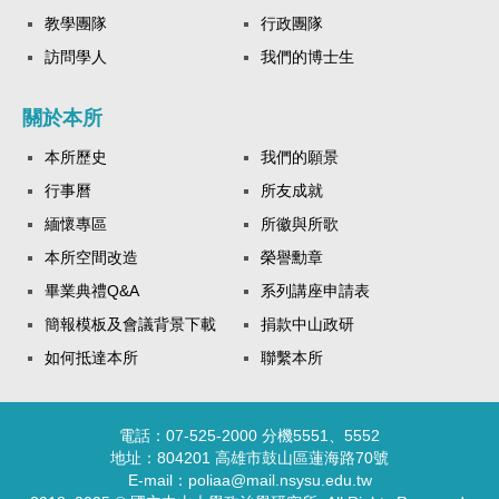
教學團隊
行政團隊
訪問學人
我們的博士生
關於本所
本所歷史
我們的願景
行事曆
所友成就
緬懷專區
所徽與所歌
本所空間改造
榮譽勳章
畢業典禮Q&A
系列講座申請表
簡報模板及會議背景下載
捐款中山政研
如何抵達本所
聯繫本所
電話：07-525-2000 分機5551、5552
地址：804201 高雄市鼓山區蓮海路70號
E-mail：poliaa@mail.nsysu.edu.tw