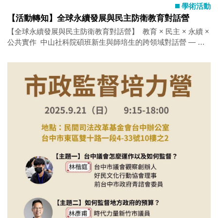
學術活動
【活動轉知】全球永續發展與民主防衛教育對話營
【全球永續發展與民主防衛教育對話營】 教育 × 民主 × 永續 ×
公共實作 中山社科院碩班新生與師培生的跨領域對話營 — 在
假訊息與威權滲透影響下，我們不只關心民主制度，更關心
「教育」如何成為民主防衛的第一線。 這是一場為未來教育者
打造的行動對話， 邀請你一同思考、設計、實踐民主教育的可
能！ — 講座亮點 邀請中山社科院教師授課，從政治、社會、經
濟到教育視角，帶你從理論到實務，深入認識民主挑戰與教育
回應的路徑。 — 時間｜2025年9月27–28日（六日） 地點｜柳
營尖山埤（中山大學集合包車前往） 對象｜114學年度中山社科
院碩士班新生及師培生優先 費用｜全程免費，含食宿，不收保
證金 報名截止｜9月11日（三） — 民主韌性講座 × 教育實作工
作坊 跨系所交流 × 全程參與證明 — 報名連結 活動官網 教育不
只是傳遞知識，也是守護民主的力量之一！歡迎你一起參與這
場思辨與行動的學習旅程