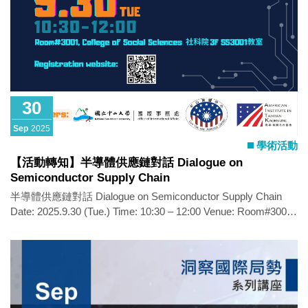
30
Sep
2025
學術活動
【活動轉知】半導體供應鏈對話 Dialogue on
Semiconductor Supply Chain
半導體供應鏈對話 Dialogue on Semiconductor Supply Chain
Date: 2025.9.30 (Tue.) Time: 10:30 – 12:00 Venue: Room#3001,
College of Social Sciences 社科院3F SS3001教室 Opening:
Nelson Wen, Public Diplomacy Section Chief, American
Institute in Taiwan Kaohsiung Branch Office 美國在台協會高雄
分處文化新聞組 温宏國組長 Moderator: Professor Ian Tsung-
yen Chen, Director | Institute of Political Science, National Sun
Yat-sen University 國立中山大學政治學研究所所長 陳宗巖教授