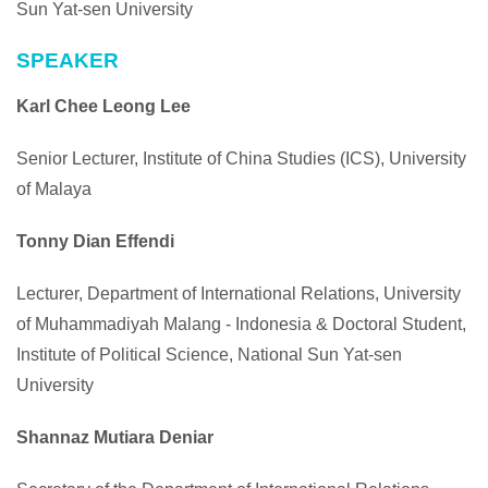
Sun Yat-sen University
SPEAKER
Karl Chee Leong Lee
Senior Lecturer, Institute of China Studies (ICS), University
of Malaya
Tonny Dian Effendi
Lecturer, Department of International Relations, University
of Muhammadiyah Malang - Indonesia & Doctoral Student,
Institute of Political Science, National Sun Yat-sen
University
Shannaz Mutiara Deniar