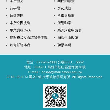
本所歷史
我們的願景
行事曆
所友成就
緬懷專區
所徽與所歌
本所空間改造
榮譽勳章
畢業典禮Q&A
系列講座申請表
簡報模板及會議背景下載
捐款中山政研
如何抵達本所
聯繫本所
電話：07-525-2000 分機5551、5552
地址：804201 高雄市鼓山區蓮海路70號
E-mail：poliaa@mail.nsysu.edu.tw
2018~2025 © 國立中山大學政治學研究所. All Rights Reserved.