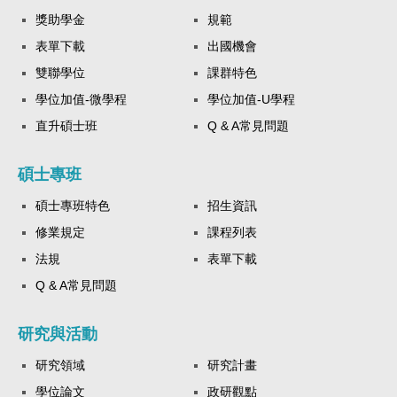
獎助學金
規範
表單下載
出國機會
雙聯學位
課群特色
學位加值-微學程
學位加值-U學程
直升碩士班
Q & A常見問題
碩士專班
碩士專班特色
招生資訊
修業規定
課程列表
法規
表單下載
Q & A常見問題
研究與活動
研究領域
研究計畫
學位論文
政研觀點