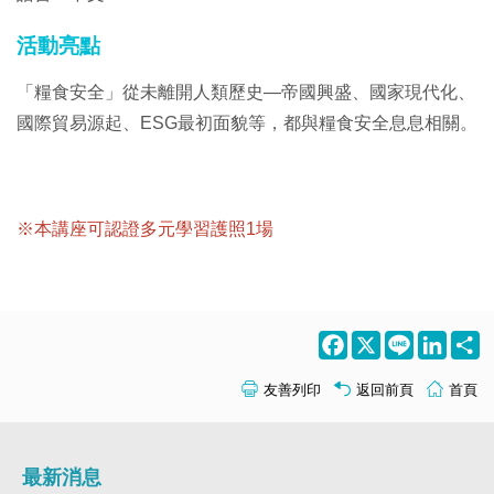
活動亮點
「糧食安全」從未離開人類歷史—帝國興盛、國家現代化、
國際貿易源起、ESG最初面貌等，都與糧食安全息息相關。
※本講座可認證多元學習護照1場
Facebook
X
Line
LinkedI
S
友善列印
返回前頁
首頁
最新消息