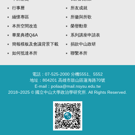
行事曆
所友成就
緬懷專區
所徽與所歌
本所空間改造
榮譽勳章
畢業典禮Q&A
系列講座申請表
簡報模板及會議背景下載
捐款中山政研
如何抵達本所
聯繫本所
電話：07-525-2000 分機5551、5552
地址：804201 高雄市鼓山區蓮海路70號
E-mail：poliaa@mail.nsysu.edu.tw
2018~2025 © 國立中山大學政治學研究所. All Rights Reserved.