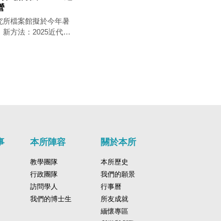
營
究所檔案館擬於今年暑
新方法：2025近代政
旨在協助研究所及大學
與外交史領域之研究取
與研究能力，並藉由主
激發其學術興趣與研究
名。活動相關資訊如
活動日期｜2025年8
月28日（星期四） ▍
–17:00 ▍活動地點｜
事
本所陣容
關於本所
究所檔案館 第二會議室
究院近代史研究所、中
教學團隊
本所歷史
▍報名方式：
行政團隊
我們的願景
2025年6月30日
訪問學人
行事曆
我們的博士生
所友成就
請提交一份研究計畫
緬懷專區
以內） ・大學部學生如無