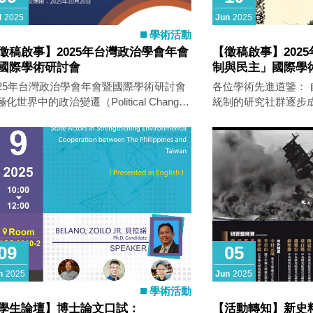
文件依「教育部鼓勵國內大專校院選送學
l
2025
Jun
2025
出國研修或國外專業實習補助要點」第6點
學術活動
2款規定辦理，各校請至本計畫專屬網站
徵稿啟事】2025年台灣政治學會年會
【徵稿啟事】202
ttps://www.studyabroad.moe.gov.tw)提出線
國際學術研討會
制與民主」國際學
申請。 三、本次甄選審查作業、應注意事
文摘要與自組場次
025年台灣政治學會年會暨國際學術研討會
各位學術先進道鑒： 
、經費核撥及結案等相關事宜均依前述補
化世界中的政治變遷（Political Changes
統制的研究社群逐步
要點辦理，另請加強鼓勵經濟不利學生出
a Polarized World）」 會議地點與重要時
學界對半總統制的跨
擴展國際視野。
度實踐的深入研究。
29日至30日 論文摘要截稿日期：2025
主」學術研討會舉辦
主辦單位：台灣政治學會、國立政
碩成果，促進學界對
政治學系 學會網址：台灣政治學會
理解。 2025年9月，國立中山大學政治學研
sahome.org.tw) 電子郵件：
究所將主辦第十六屆
a2025112930@gmail.com 年會投稿表
際研討會，本屆主題
https://forms.gle/JqY1Esr8aJ3962bg6
元首的角色——我國
025年台灣政治學會年會暨國際學術研討會
討」。本次會議旨在
09
05
稿活動已熱烈展開，摘要徵稿至2025年8月
統與其他政府機構（
日（星期日）。本次台灣政治學會年會以
間的互動關係，並從
n
2025
Jun
2025
化世界中的政治變遷（Political Changes
國現行憲政制度下的
學術活動
 a Polarized World）」為核心主題，與國立
學生論壇】博士論文口試：
【活動轉知】新史料