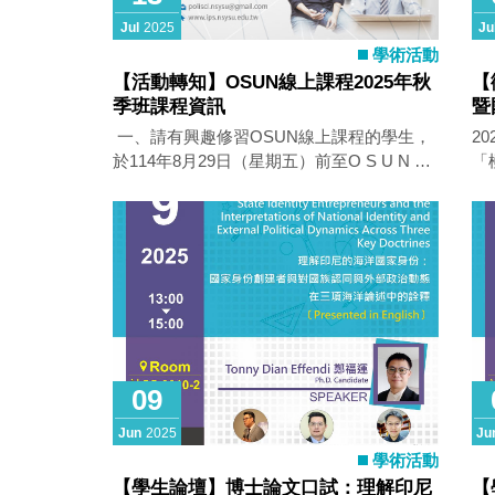
灣師範大學 二、會議日期：114年09月27日
交
Jul
2025
Ju
（六） 08:15~17:30 三、會議地點：國立臺
生
學術活動
灣師範大學教育學院大樓 A場次：教
第
【活動轉知】OSUN線上課程2025年秋
【
202國際會議室 B場次：教201演講廳
(h
季班課程資訊
暨
（地址：106臺北市大安區和平東路一段129
上
​ 一、請有興趣修習OSUN線上課程的學生，
2
號，近臺北捷運古亭站或台電大樓站） 四、
項
於114年8月29日（星期五）前至O S U N 平
「極
會議議程：請按此參考研討會網頁公告 五、
助
台 （https://reurl.cc/lYk43v）完成課程註冊
in 
報名截止：114年09月10日（三）截止（如
國
程序，並依個別課程表訂時間修讀線上同步
程 會議地點：國立政治大學 會議日期：2025
報名人數達80人，將提前關閉報名表單） 報
課程。 二、課程資訊及學分抵免程序詳如附
年11月
名連結
件。
年8月3日 
治大學
(tp
tps
單：
2
09
徵
3
Jun
2025
Ju
「極
學術活動
in
【學生論壇】博士論文口試：理解印尼
【