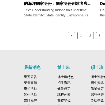
政
的海洋國家身份：國家身份創建者與對
De
外政治
國族認同與外部政治動 態在三項海洋論
of
Title: Understanding Indonesia’s Maritime
Dea
二
述中的詮釋
St
State Identity: State Identity Entrepreneurs
the
政
Co
and the Interpretations of National Identity
inf
本
Ph
and External Political Dynamics Across
De
起
Three Key Doctrines理解印尼的海洋國家身
Sta
與
份：國家身份創建者與對國族認同與外部政
1
2
3
Coo
視
治動 態在三項海洋論述中的詮釋 Ph.D.
Taiwan Ph.D. Ca
策
Candidate: Tonny Dian Effendi鄭福運
JR. 貝拉諾 S
理課題。 研
Supervisor: TITUS C. CHEN 陳至潔、IAN
張晉
國
TSUNG-YEN CHEN 陳宗巖 Committee
Co
其
members: CHIAHAO HSU 許家豪、Titus C.
長
行
Chen 陳至潔、IAN TSUNG-YEN CHEN 陳
TS
最新消息
博士班
碩士班
勢
宗 巖、PING LIN 林平、YUFITA NG 魏愛妮
廖達琪
的
Date: June 9, 2025 (Mon.) Time: 13:00-15:00
重要公告
博士班特色
碩士班特
9, 2025 
影
Venue: Conference Room SS 3010-2, IPS
Con
榮譽事蹟
招生資訊
招生資訊
任
※IPS Students attending this seminar will
Stu
學術活動
修業規定
修業規定
界政治格
obtain 1 point for Diverse Learning Passport.
poi
理
師生活動
課程列表
課程列表
邊
媒體報導
雙聯學位
獎助學金
過