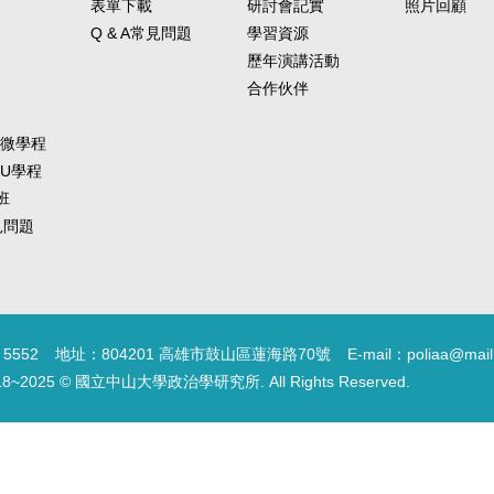
表單下載
研討會記實
照片回顧
研究計畫，可繳交與
Q & A常見問題
學習資源
告一篇（限3,000字以內）替
歷年演講活動
（課程內容、報名須
頁） ▍聯絡人：林秀娟 小姐
合作伙伴
（schuan@gate.sinic
-微學程
-U學程
班
常見問題
5552
地址：804201 高雄市鼓山區蓮海路70號
E-mail：poliaa@mail
18~2025 © 國立中山大學政治學研究所. All Rights Reserved.