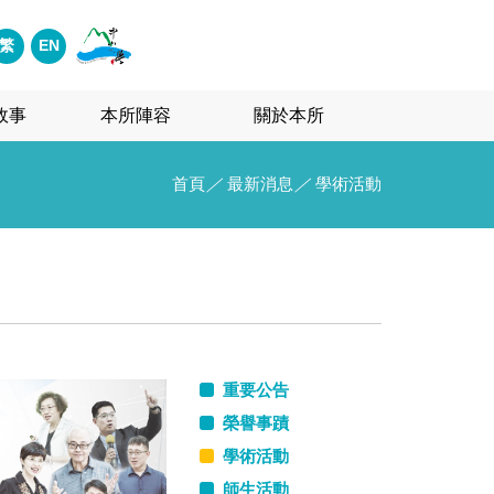
繁
EN
故事
本所陣容
關於本所
首頁
／
最新消息
／
學術活動
重要公告
榮譽事蹟
學術活動
師生活動