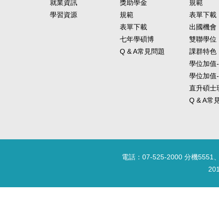
就業資訊
獎助學金
規範
學習資源
規範
表單下載
表單下載
出國機會
七年學碩博
雙聯學位
Q & A常見問題
課群特色
學位加值
學位加值
直升碩士
Q & A
電話：07-525-2000 分機5551、
20