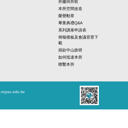
所徽與所歌
研習主題相關之讀書報
本所空間改造
代 ▍活動網頁
榮譽勳章
知、食宿安排等詳見網
畢業典禮Q&A
a.edu.tw）
系列講座申請表
簡報模板及會議背景下
載
捐款中山政研
如何抵達本所
聯繫本所
.nsysu.edu.tw