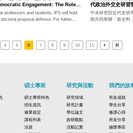
治大學政治學系共同主辦，熱烈邀請國內
mocratic Engagement: The Role
代政治外交史研習
學者參與。 隨著美國總統川普進入第
 Non-State Actors in
r professors and students, IPS will hold
中央研究院近代史研
任期，其國內、外政策的轉變對美國國內
rengthening Environmental
 doctoral proposal defense. For futher
期共同舉辦「新史料、
治結構以及國際秩序帶來了衝擊與挑戰。
operation between The
ormation please see below: Title:
治外交史研習營」，
次研討會將探討近年各國民粹主義的崛
ilippines and Taiwan
mocratic Engagement: The Role of Non-
部學生熟悉近代政治
、政治極化的深化，及其對全球政治秩序
te Actors in Strengthening Environmental
徑，強化其史料解讀
治理模式的影響，今年研討會重點亦將檢
peration between The Philippines and
4
5
6
7
8
9
10
11
題講座與實作討論，
川普主義的長期效應、美國國內與外交政
ndidate: BELANO, ZOILO
潛力。 本活動全程免費，將提供食宿，惟名
的變動，以及在高度極化社會中的民主治
upervisors: JINHYEOK JANG
額有限，敬請及早報
討會將聚焦分析川普主義對於美
赫、 IAN TSUNG-YEN CHEN 陳宗巖
下： ▍活動名稱｜新史料、新方法：2025近
國內與世界各國所產生的政治效果，包括
mmittee members: SAMUEL C.Y. KU 顧
代政治外交史研習營 ▍
如何重塑政黨競爭、公民參與和選民投票
永、JINHYEOK JANG 張晉赫、IAN
月25日（星期一）至8
為等面向，並討論這些現象如何與國際局
UNG-YEN CHEN 陳宗巖、DA-CHI LIAO
活動時間｜每日 09:00
碩士專班
研究與活動
我們的故
變遷相互影響。我們將深入探討民粹主義
、TITUS C. CHEN 陳至潔 Date: June
中央研究院近代史研
廣泛效應，如何在高度極化的全球秩序下
色
(Mon.) Time: 10:00-12:00 Venue:
碩士專班特色
研究領域
▍主辦單位｜中央研
所友成就
響民主制度的穩定性以及社會對政府的信
ference Room SS 3010-2, IPS ※IPS
央研究院近代史研究所檔案館 
招生資訊
研究計畫
學生分享
，同時也將分析川普外交政策如何牽動世
dents attending this seminar will obtain 1
· 報名期限：即日起至
修業規定
學位論文
修課心得
局。 本次研討會亦規劃探討國際治
nt for Diverse Learning Passport.
（星期一）止 · 報名連結： · 繳交資
面臨的新挑戰，尤其是在美國總統川普單
課程列表
政研觀點
所友分享
料 ・碩博士班學生
主義外交政策的影響下，各國政府如何透
法規
活動記實
緬懷專區
（字數限3,000字
政策的制定與實施