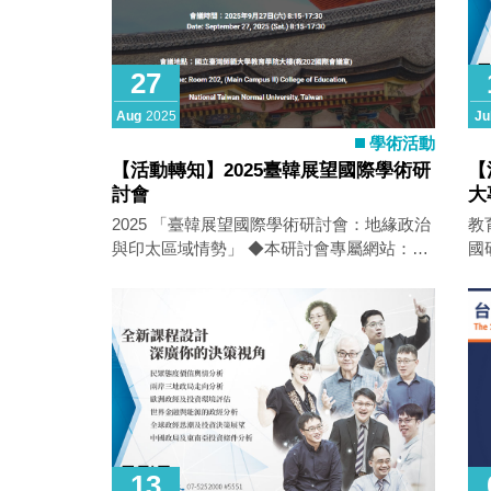
27
Aug
2025
Ju
學術活動
【活動轉知】2025臺韓展望國際學術研
【
討會
大
實
2025 「臺韓展望國際學術研討會：地緣政治
教
與印太區域情勢」 ◆本研討會專屬網站：
國
（議程與線上報名連結） 報名截止：2025年
「
9月10日(三) (如報名人數達80人，將提前關
次
閉報名表單) Registration Deadline:
專
September 10, 2025 (Wednesday) (The
─
online registration form will be closed after
學
the first 80 submissions.) 本次研討會預計有
(
17位來自國內外的學者發表論文，期盼透過
內甄
此國際學術研討會平台，讓學者們進行學術
至
交流與分享其最新學術研究成果。 ◆本次研
及複審)。
13
討會相關資訊如下： 一、主辦單位：國立臺
核定