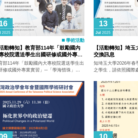
16
13
l
2025
Jul
2025
學術活動
活動轉知】教育部114年「鼓勵國內
【活動轉知】埼玉大
專校院選送學生出國研修或國外專業
交換訊息
習」
育部114年「鼓勵國內大專校院選送學生出
知埼玉大學2026年
研修或國外專業實習」─「學海惜珠」、
之學生，請依照國際
學海築夢」及「新南向學海築夢」計畫第2
請。
甄選作業 一、教育部114年「鼓勵國內大
校院選送學生出國研修或國外專業實習」
「學海惜珠」、「學海築夢」及「新南向
海築夢」計畫第2次甄選作業時程如下：
一)114年8月1日至9月30日：各校上傳校
選辦法及申請計畫書。 (二)114年10月
11月間：本部審查各校申請計畫書(含初審
 (三)114年11月30日前：本部
09
10
並公告審查結果。 二、申請程序及應繳