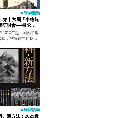
學術活動
5年第十六屆「半總統
術研討會──徵求論
自2010年起，國內半總
成形，並持續推動我國
國比較、理論建構與制
自首屆「半總統制與民
以來，歷屆會議累積豐
我國憲政體制的關注與
「半總統制與民主」國
為：「半總統制下國家
憲政體制運作之檢
探討台灣半總統制中總
如立法院、行政院）之
比較與歷史角度審視我
挑戰與發展潛力。
學術活動
、新方法：2025近