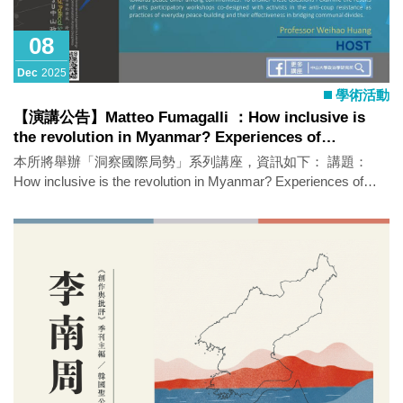
08
Dec
2025
學術活動
【演講公告】Matteo Fumagalli ：How inclusive is
the revolution in Myanmar? Experiences of
inclusion/exclusion and visions of peace in the
本所將舉辦「洞察國際局勢」系列講座，資訊如下： 講題：
Myanmar-Thailand borderlands
How inclusive is the revolution in Myanmar? Experiences of
inclusion/exclusion and visions of peace in the Myanmar-
Thailand borderlands 主講人：Matteo Fumagalli (Associate
Professor, School of International Relations, University of St
Andrews) 時間：2025年12月8日（一）14：10-16：00 地點：
政治所演講廳（社SS 3010-2） 語言：英文 活動亮點：
Myanmar (Burma) is home to some of the world’s longest-
running conflicts. The situation on the ground remains complex
and constantly evolving, with varying governance
arrangements, shifting alliances, and multiple agendas
coexisting in what is a fragmented country. In this talk I explore
the experiences of inclusion and exclusion among young people