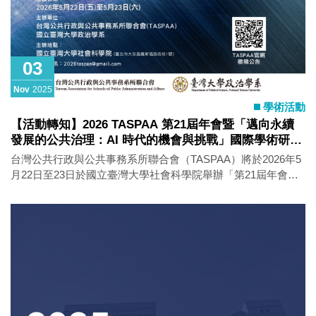
03
Nov
2025
學術活動
【活動轉知】2026 TASPAA 第21屆年會暨「邁向永續
發展的公共治理：AI 時代的機會與挑戰」國際學術研討
會徵稿公告
台灣公共行政與公共事務系所聯合會（TASPAA）將於2026年5
月22日至23日於國立臺灣大學社會科學院舉辦「第21屆年會暨
『邁向永續發展的公共治理：AI時代的機會與挑戰』國際學術
研討會」。 本次會議由國立臺灣大學政治學系、 TASPAA主
辦，旨在促進公共行政與公共治理領域之理論與實務交流，探
討AI時代下公共治理的機會與挑戰，並推動永續發展之政策創
新。 大會誠摯邀請教師、研究人員、學生與實務專家踴躍投稿
或自組場次，分享研究成果與實務經驗，共同探討智慧治理、
數據導向決策、公民參與與永續發展等議題，拓展台灣公共行
政學術社群的視野與連結。 主題領域 核心議題 C1. 民主治理與
公民參與 C2. 協同創新與共同生產 C3. 資料治理與循證政策