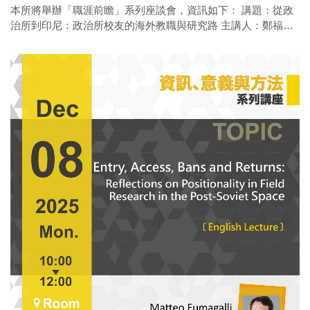
本所將舉辦「職涯前瞻」系列座談會，資訊如下： 講題：從政
治所到印尼：政治所校友的海外教職與研究路 主講人：鄭福運
（中山政研所博士班校友） 時間：114年12月9日（二）14：
00-16：00 地點：政治所 社SS 3010-1 語言：雙語 活動亮點：
本所此次邀請目前在印尼大學任教並兼任國際事務處秘書的印
尼籍博士班畢業校友鄭福運，至本所向學弟妹們分享其學術生
涯發展歷程，讓在校同學從第一線的教育與研究者視角，建立
薪火相傳的對話交流平台。 ※前30位完成線上報名並全程參與
活動者，可獲餐點。 報名連結(12/5截
止)： https://forms.gle/q97wWAXPWS52sf267 歡迎踴躍參加~