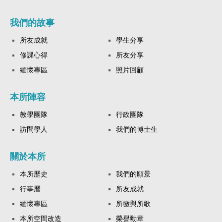
我們的故事
所友成就
學生分享
修課心得
所友分享
緬懷專區
照片回顧
本所陣容
教學團隊
行政團隊
訪問學人
我們的博士生
關於本所
本所歷史
我們的願景
行事曆
所友成就
緬懷專區
所徽與所歌
本所空間改造
榮譽勳章