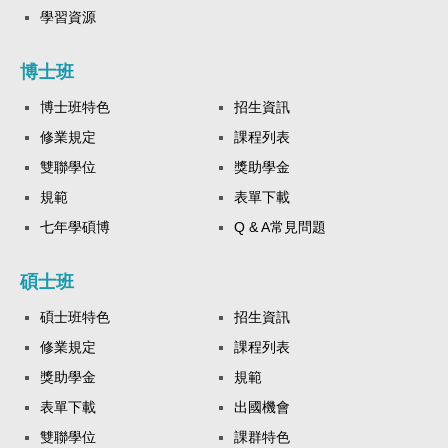
學習資源
響。我們將深入探討民粹主義的廣泛效應，如何在高度極化的
全球秩序下影響民主制度的穩定性以及社會對政府的信任，同
時也將分析川普外交政策如何牽動世界政治格局。 本次研討會
博士班
亦規劃探討國際治理面臨的新挑戰，尤其是在美國總統川普單
博士班特色
招生資訊
邊主義外交政策的影響下，各國政府如何透過政策的制定與實
施，來應對全球地緣政治的劇烈變動。川普政府的政策轉向不
修業規定
課程列表
僅影響美國國內的社會結構，也帶動了全球政
雙聯學位
獎助學金
規範
表單下載
七年學碩博
Q & A常見問題
碩士班
碩士班特色
招生資訊
修業規定
課程列表
獎助學金
規範
表單下載
出國機會
雙聯學位
課群特色