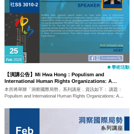
25
Feb
2026
學術活動
【演講公告】Mi Hwa Hong：Populism and
International Human Rights Organizations: A
Survey Experiment in South Korea
本所將舉辦「洞察國際局勢」系列講座，資訊如下： 講題：
Populism and International Human Rights Organizations: A
Survey Experiment in South Korea 主講人：Mi Hwa
Hong（Professor, Department of Political Science and
International Relations, Kookmin University, South Korea） 時
間：2026年2月25日（三）10：00-12：00 地點：政治所演講廳
（社SS 3010-2） 語言：英文 活動亮點： Domestic elites,