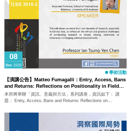
08
Dec
2025
學術活動
【演講公告】Matteo Fumagalli：Entry, Access, Bans
and Returns: Reflections on Positionality in Field
Research in the Post-Soviet Space
本所將舉辦「資訊、意義與方法」系列講座，資訊如下： 講
題： Entry, Access, Bans and Returns: Reflections on
Positionality in Field Research in the Post-Soviet Space 主講
人：Matteo Fumagalli (Associate Professor, School of
International Relations, University of St Andrews) 時間：2025
年12月8日（一）10:00-12:00 地點：政治所演講廳（社SS