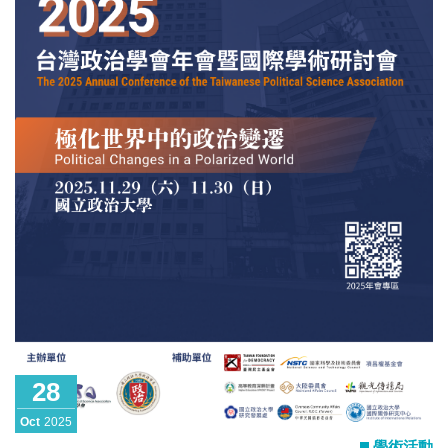
C4. 公共組織的永續發展 C5. 文官改革與人力資本 C6. 社會治
理與公平正義 C7. 其他與公共治理相關研究 新興議題 E1. 數位
治理與人工智慧 E2. 環境永續與能源轉型 E3. 智慧防災與韌性
治理 E4. 智慧城市與永續發展 E5. 東亞局勢與兩岸關係 E6. 跨
域協力與地方創生 E7. 其他具前瞻性或跨領域的新興研究 投稿
方式 本次年會設有兩類投稿形式：一般論文投稿（個人／團
體）與自組場次申請。 投稿者請依研究主題選擇相應領域，並
於線上表單填寫投稿資料。 投稿表單：
https://forms.gle/ynwVDyM8khUvUagi8 重要時程 摘要／自組場
次申請截止：2025年12月1日（週一） 錄取通知公布：2026年2
月2日（週一） 論文全文／簡報繳交截止：2026年4月20日（週
一） 聯絡資訊 聯絡人：王辰元 助教 聯絡電話：02-3366-8450
地址：國立臺灣大學政治學系（10617 臺北市大安區羅斯福路
四段 1 號） 電子郵件：2026taspaa@gmail.com 學會網址：
https://t
28
Oct
2025
學術活動