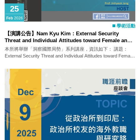
25
Feb
2026
學術活動
【演講公告】Nam Kyu Kim：External Security
Threat and Individual Attitudes toward Female and
Male Leaders
本所將舉辦「洞察國際局勢」系列講座，資訊如下： 講題：
External Security Threat and Individual Attitudes toward Female
and Male Leaders 主講人：Nam Kyu Kim（Professor, Korea
University, South Korea） 時間：2026年2月25日（三）14：
00-16：00 地點：政治所演講廳（社SS 3010-2） 語言：英文
活動亮點： This talk argues that external security threats
increase bias against female political leaders. Using two large
cross-national survey studies, it shows that people in more
hostile security environments are more likely to believe men
make better leaders. A second dataset finds that cumulative
lifetime exposure to severe threats—war and interstate rivalry—
also strengthens preferences for male over female leaders. The
talk proposes three mechanisms: greater demand for
“masculine” defense traits, shifts toward conservative ideology,