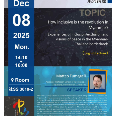
3010-2） 語言：英文 活動亮點： This talk draws on more than
two decades of research, especially in Central Asia, to reflect on
the ethical and practical challenges of conducting research in
closed, closing, restricted, or otherwise challenging political
environments. ※全程參與者，可認證本所多元學習護照1場！
歡迎踴躍參加~