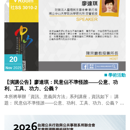
20
Nov
2025
學術活動
【演講公告】廖達琪：民意佔不準怪誰——公意、功
利、工具、功力、公義？
本所將舉辦「資訊、意義與方法」系列講座，資訊如下： 講
題： 民意佔不準怪誰——公意、功利、工具、功力、公義？ 主
講人： 廖達琪（財團法人臺灣民主基金會執行長、國立中山大
學政治學研究所榮譽教授） 時間： 2025年11月20日（四）14：
10–16：00 地點： 社SS 3010-2 語言： 中文 活動亮點 本次演
講將探討民意佔不準的成因與現象，從制度因素到民眾態度與