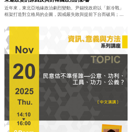
近年來，東北亞地緣政治劇烈變動。尹錫悅政府以「新冷戰」
框架打造對立格局的企圖，因戒嚴失敗與提前下台而破局；川
普重返白宮與韓國新政府的外交轉向，更使區域局勢充滿變
數。究竟韓國內部政治轉變與東北亞區域秩序之間，存在著什
麼樣的互動關係？ 政治思想研究專題中心特別邀請《創作與批
評》季刊主編、韓國聖公會大學的李南周教授，為本次來台的
系列講座揭開序幕。在首場演講中，李教授將以「分斷體制」
的理論視角切入，聚焦尹錫悅「未遂政變」的成因，以及此一
事件對韓國政治局勢所造成的深遠影響。 誠摯邀請對東北亞局
勢感興趣的學界先進與朋友蒞臨參與。 講題：韓半島分斷體制
與韓國政治：兼論尹錫悅未遂政變的原因及其對韓國政治的影
響 主講人：李南周（韓國聖公會大學人文學部教授、《創作與
批評》季刊主編） 時間： 12 月 9 日（二）14:00 地點： 中央
研究院人社中心第一會議室 主辦單位：中央研究院人社中心政
治思想研究專題中心、中央研究院歐美研究所、中山大學政治
學研究所