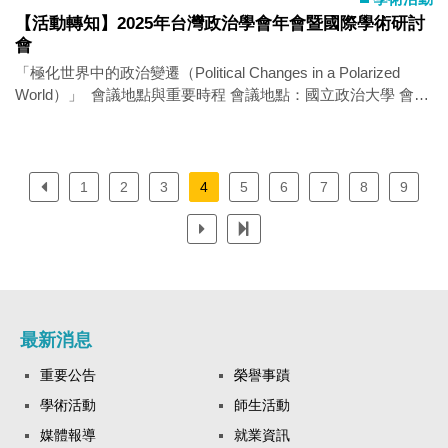
【活動轉知】2025年台灣政治學會年會暨國際學術研討
會
「極化世界中的政治變遷（Political Changes in a Polarized
World）」 會議地點與重要時程 會議地點：國立政治大學 會議
日期：2025年11月29日至30日 主辦單位：台灣政治學會、國立
政治大學政治學系 學會網址：台灣政治學會 (tpsahome.org.tw)
電子郵件：tpsa2025112930@gmail.com 年會專區：
https://www.tpsahome.org.tw/2025-annual-conference 2025年
1
2
3
4
5
6
7
8
9
台灣政治學會年會暨國際學術研討會「極化世界中的政治變遷
（Political Changes in a Polarized World）」將於2025年11月29
日至30日舉行，由台灣政治學會與國立政治大學政治學系共同
主辦，熱烈邀請國內外政治學者參與。 隨著美國總統川普進入
第二任期，其國內、外政策的轉變對美國國內政治結構以及國
際秩序帶來了衝擊與挑戰。本次研討會將探討近年各國民粹主
義的崛起、政治極化的深化，及其對全球政治秩序與治理模式
最新消息
的影響，今年研討會重點亦將檢視川普主義的長期效應、美國
重要公告
榮譽事蹟
國內與外交政策的變動，以及在高度極化社會中的民主治理課
題。 研討會將聚焦分析川普主義對於美國國內與世界各國所產
學術活動
師生活動
生的政治效果，包括其如何重塑政黨競爭、公民參與和選民投
媒體報導
就業資訊
票行為等面向，並討論這些現象如何與國際局勢變遷相互影