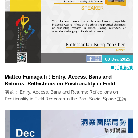
08 Dec 2025
活動記實
Matteo Fumagalli：Entry, Access, Bans and
Returns: Reflections on Positionality in Field
Research in the Post-Soviet Space
講題： Entry, Access, Bans and Returns: Reflections on
Positionality in Field Research in the Post-Soviet Space 主講
人：Matteo Fumagalli (Associate Professor, School of
International Relations, University of St Andrews) 時間：2025年
12月8日（一）10:00-12:00 地點：政治所演講廳（社SS 3010-
2） 語言：英文 活動亮點： This talk draws on more than two
decades of research, especially in Central Asia, to reflect on the