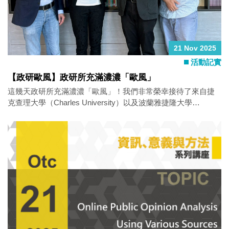
2021 military coup t
21 Nov 2025
活動記實
【政研歐風】政研所充滿濃濃「歐風」
這幾天政研所充滿濃濃「歐風」！我們非常榮幸接待了來自捷
克查理大學（Charles University）以及波蘭雅捷隆大學
（Jagiellonian University）的教授來訪。這兩所都是該國最頂的
名校，而這兩個中東歐國家近期也積極深化與台灣的關係。或
許是地緣政治的處境、以及對民主自由一路走來的艱辛與珍
惜，都讓彼此惺惺相惜、互相扶持。我們非常重視這樣的國際
交流，希望將更多頂尖學術資源帶給政研所的同學們。 此外，
我們近期也將迎來一位義大利籍的博士生入學，同時也將有另
一位義大利大學的博士研究生前來短期交流，他們都想來高雄
研究台灣的地緣政治經濟議題。更令人期待的是，過一陣子還
會有英國名校St Andrews University的教授來訪並進行專題演
講。政研所將持續積極地促進我們與歐洲學校的交流，為同學
開拓更多、更實質與歐洲國家大學交流學習的機會！ 最後，要