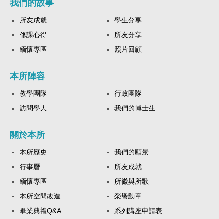
我們的故事
所友成就
學生分享
修課心得
所友分享
緬懷專區
照片回顧
本所陣容
教學團隊
行政團隊
訪問學人
我們的博士生
關於本所
本所歷史
我們的願景
行事曆
所友成就
緬懷專區
所徽與所歌
本所空間改造
榮譽勳章
畢業典禮Q&A
系列講座申請表