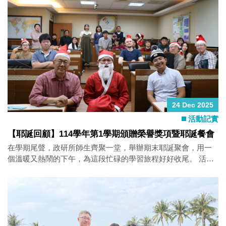
（deepfake）技術近年在詐騙、政治操弄與聲譽傷害等面向的
實際運用，並探討台灣在面對深偽威脅時的社會認知與政策回
應。講者將分析台灣如何因高度暴露於各類惡意深偽內容，而
逐步形塑其民主治理與隱私保護的應對方式。 主持人：
Professor Samuel C. Y. Ku
24 Dec 2025
活動記實
【耶誕回顧】114學年第1學期頒贈榮譽獎項暨耶誕餐會
在學期尾聲，政研所師生齊聚一堂，舉辦期末耶誕聚會，用一
個溫暖又熱鬧的下午，為這段忙碌的學習旅程好好收尾。 活動
中進行榮譽獎項頒發，肯定同學們這一學期的努力與成果；接
著登場的才藝表演，讓現場掌聲不斷，也展現政研所同學學術
之外的多元魅力。 現場氣氛最熱烈的時刻，除了驚喜連連的地
獄交換禮物，還有擊劍趣味競賽登場，緊張又好笑的對戰過
程，讓大家在歡呼聲中盡情釋放期末壓力。 最後的耶誕餐會，
大家一邊享用美食、一邊自在交流，在輕鬆的節慶氛圍中迎接