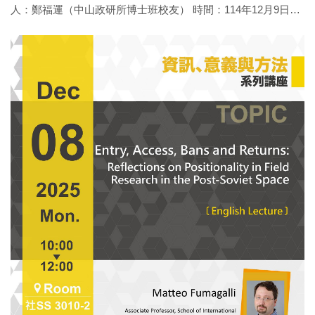
人：鄭福運（中山政研所博士班校友） 時間：114年12月9日
（二）14：00-16：00 地點：政治所 社SS 3010-1 語言：雙語
活動亮點： 本所此次邀請目前在印尼大學任教並兼任國際事務
處秘書的印尼籍博士班畢業校友鄭福運，至本所向學弟妹們分
享其學術生涯發展歷程，讓在校同學從第一線的教育與研究者
視角，建立薪火相傳的對話交流平台。