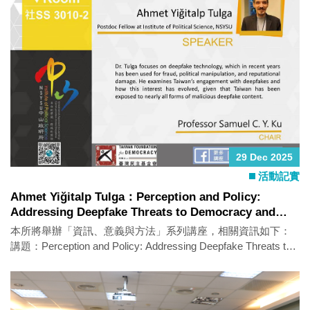
29 Dec 2025
活動記實
Ahmet Yiğitalp Tulga：Perception and Policy:
Addressing Deepfake Threats to Democracy and
Privacy in Taiwan
本所將舉辦「資訊、意義與方法」系列講座，相關資訊如下：
講題：Perception and Policy: Addressing Deepfake Threats to
Democracy and Privacy in Taiwan 主講人：Ahmet Yiğitalp
Tulga （Postdoc Fellow, Institute of Political Science, NSYSU）
時間：2025年12月29日（一）14:00–15:30 地點：政治所演講廳
（社SS 3010-2） 語言：英文 活動亮點： 本演講聚焦於深偽