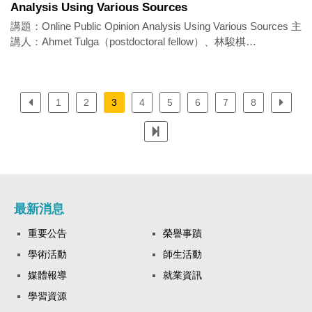
Analysis Using Various Sources
講題：Online Public Opinion Analysis Using Various Sources 主
講人：Ahmet Tulga（postdoctoral fellow）、林駿棋
（postdoctoral fellow） 時間：2025年10月21日（二）10:30-
12:30 地點：SS 3010-2 語言：雙語 活動亮點： This seminar
talks about online public opinion. Two speakers will share their
current research on online opinion employing different research
1
2
3
4
5
6
7
8
methods. From a cross-country perspective (Taiwan &
Germany), Dr. Lin explores how populist messages and styles
or organizational factors influence Facebook users’ emotional
reactions (e.g., anger). Dr. Tulga focuses on deepfake
technology, which in recent years has been used for fraud,
political manipulation, and reputational damage. He examines
最新消息
Taiwan’s engagement with deepfakes and how this interest has
evolved, given that Taiwan has been exposed to nearly all forms
重要公告
榮譽事蹟
of malic
學術活動
師生活動
媒體報導
就業資訊
學習資源