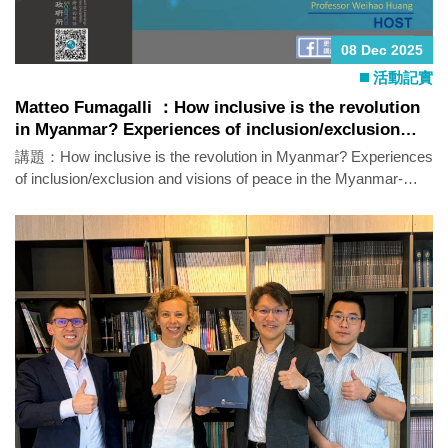
08 Dec 2025
活動記實
Matteo Fumagalli ：How inclusive is the revolution
in Myanmar? Experiences of inclusion/exclusion
and visions of peace in the Myanmar-Thailand
講題：How inclusive is the revolution in Myanmar? Experiences
borderlands
of inclusion/exclusion and visions of peace in the Myanmar-
Thailand borderlands 主講人：Matteo Fumagalli (Associate
Professor, School of International Relations, University of St
Andrews) 時間：2025年12月8日（一）14：10-16：00 地點：
政治所演講廳（社SS 3010-2） 語言：英文 活動亮點：
Myanmar (Burma) is home to some of the world’s longest-
running conflicts. The situation on the ground remains complex
and constantly evolving, with varying governance
arrangements, shifting alliances, and multiple agendas
coexisting in what is a fragmented country. In this talk I explore
the experiences of inclusion and exclusion among young people
originally from Myanmar currently residing in the Thailand-
Myanmar borderlands. Nearly four years after the February