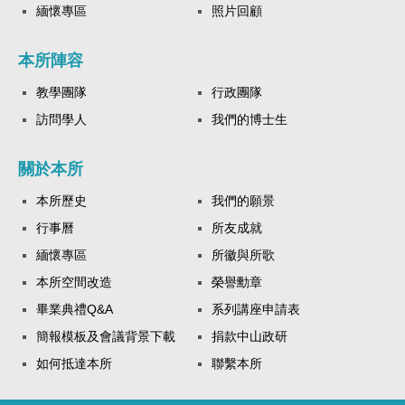
緬懷專區
照片回顧
本所陣容
教學團隊
行政團隊
訪問學人
我們的博士生
關於本所
本所歷史
我們的願景
行事曆
所友成就
緬懷專區
所徽與所歌
本所空間改造
榮譽勳章
畢業典禮Q&A
系列講座申請表
簡報模板及會議背景下載
捐款中山政研
如何抵達本所
聯繫本所