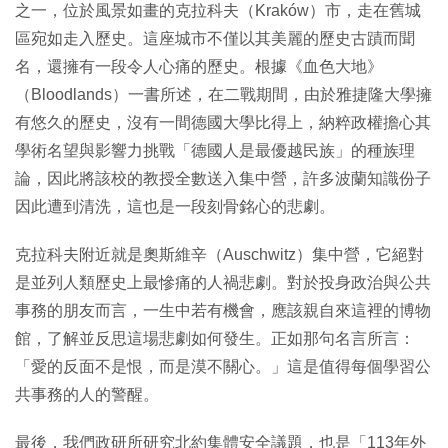
之一，位於風景如畫的克拉科夫（Kraków）市，走在舊城
區宛如走入歷史。這座城市不僅以其美麗的歷史古蹟而聞
名，還擁有一段令人心痛的歷史。根據《血色大地》
（Bloodlands）一書所述，在二戰期間，由於雅捷隆大學擁
有悠久的歷史，沒有一間德國大學比得上，納粹政權擔心其
學術名望與影響力挑戰「德國人是最優越民族」的種族理
論，因此將該校的教授全數送入集中營，許多波蘭知識份子
因此遭到清洗，這也是一段刻骨銘心的悲劇。
克拉科夫附近就是奧斯維辛（Auschwitz）集中營，它絕對
是並列人類歷史上最慘痛的人禍悲劇。對於投身政治與公共
事務的朋友而言，一生中若有機會，應該親自來這裡的博物
館，了解並反思這場悲劇如何發生。正如那句名言所言：
「愛的反面不是恨，而是漠不關心。」這是值得每個學習公
共事務的人的警醒。
最後，我們政研所研究北約集體安全議題，也是「113年外