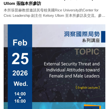
Ullom 蒞臨本所參訪
本所張晉赫教授邀請其母校美國Rice University的Center for
Civic Leadership 副主任 Kelsey Ullom 至本所參訪及交流。參訪
期間，Kelsey Ullom 與所上教授進行對談，在席間，本所準備
了在地小吃紅豆餅以及大家都喜愛的珍珠奶茶與 Kelsey Ullom
分享，希望能展現出南部特有的熱情。除了教師間的交流，後
續的校園導覽也有三位政治所同學參與，透過學生的視角分享
學習經驗及校園生活讓來訪貴賓得以從學生視角，更貼近地感
受政治所的學習氛圍與校園文化。此外，行程中特別安排至海
邊踏浪，也讓來訪貴賓親身體驗中山大學依山傍海的校園特
色。最後於校園一隅輕鬆敘談，自在而溫暖的氛圍中，延續對
交換學生互動、學術合作的討論。此次的參訪不僅深化了Rice
University與本校的互動，也透過師生共同參與，展現出本所對
國際交流與師生對話的重視，並為未來更多元且緊密的合作關
係奠定基礎。