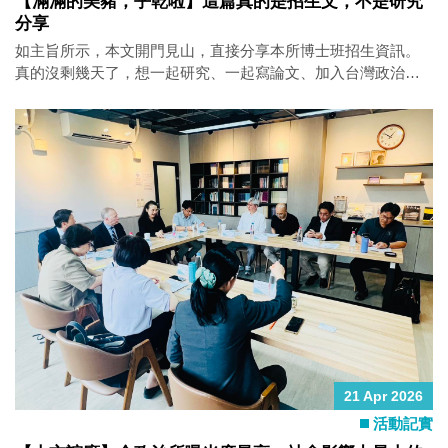
【滿滿的美豬，乎乾啦】這篇真的是招生文，不是研究
分享
如主旨所示，本文開門見山，直接分享本所博士班招生資訊。
真的沒剩幾天了，想一起研究、一起寫論文、加入台灣政治研
究宇宙的朋友們，歡迎來報考本所博士班！ 以下文長，政治所
小編難得認真學術一下，再請大家多多捧場。 正文開始。 台灣
在2020至2021年間，曾經為了要不要進口美國豬肉吵得不可開
交。這種高度爭議性的公共事件，對一般人來說可能是新聞，
對政治經濟學者來說，常常就是研究題目自己走過來敲門。在
此還是要感激「關稅帝君」川普總統，再次完美示範什麼叫做
「貿易就是政治」，讓政治經濟學者可以繼續有飯吃，配美豬
一起吃。 貿易政治真的很有趣。台灣不少認真的民調都顯示，
當你問民眾，要不要跟美國推動自由貿易、簽FTA，絕大多數人
都會說好，這時候政黨認同、統獨立場這些傳統重要的政治偏
好因素，影響看起來反而沒那麼明顯。但只要你把問題講得更
具體一點，像是開放特定品項，或者牽涉到比較不受歡迎、沒
那麼友善的國家，藍綠、統獨、亡國感這些因素，立刻就會浮
上來，對民眾支不支持產生明顯影響。這不只是台灣，世界各
21 Apr 2026
國大概也都差不多，抽象談自由，大家都覺得不錯；具體談到
活動記實
要吃什麼、讓誰進來，事情就完全不是同一回事。 本所陳宗巖
與黃韋豪兩位教授，熱騰騰最新出爐的合作論文，探討的正是