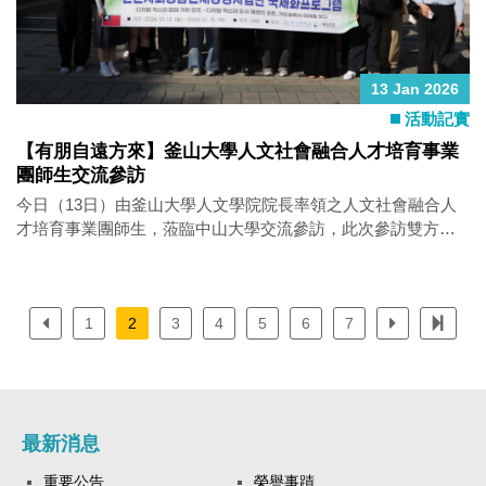
concerns, and one-size-fits-all solutions. The authors argue that
such discursive delegitimation reduces public support for IOs.
They test this claim with an original survey experiment in South
Korea examining attitudes toward th
13 Jan 2026
活動記實
【有朋自遠方來】釜山大學人文社會融合人才培育事業
團師生交流參訪
今日（13日）由釜山大學人文學院院長率領之人文社會融合人
才培育事業團師生，蒞臨中山大學交流參訪，此次參訪雙方亦
預計簽訂學生與教師交流，以及研究與教學合作之合作備忘錄
（MOU），為未來的國際合作奠定重要基礎。本所也拿出口袋
名單御典茶的美人鮮奶茶加粉角！熱情款待外賓！回饋大受好
評！！！！（台灣人的阿嬤魂上身） 活動中，本所學生擔任校
1
2
3
4
5
6
7
園導覽大使，以英文進行導覽與交流，陪同外賓走訪校園空
間、介紹校園歷史，並透過實地走訪與對話，分享山海之間的
敘事。期待未來能持續拓展國際合作，在交流中激盪思考，在
互動中累積友誼，共同開展更多跨國、跨領域的學術對話。
最新消息
重要公告
榮譽事蹟