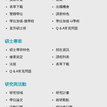
表單下載
出國機會
雙聯學位
課群特色
學位加值-微學程
學位加值-U學程
直升碩士班
Q & A常見問題
碩士專班
碩士專班特色
招生資訊
修業規定
課程列表
法規
表單下載
Q & A常見問題
研究與活動
研究領域
研究計畫
學位論文
政研觀點
活動記實
研討會記實