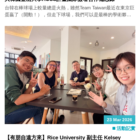
台韓在棒球場上較量總是火熱，雖然Team Taiwan最近在東京巨
蛋贏了（開勳！），但走下球場，我們可以是最棒的學術夥
伴。 國立中山大學政治學研究所與韓國國立釜山大學人文共享
系統（Humanities University Support System, HUSS）計畫團
隊，近日正式簽署合作備忘錄（Memorandum of
Understanding, MOU），象徵雙方在國際學術交流與跨領域合
作上邁出重要一步。 釜山大學HUSS計畫為韓國教育部推動之
重要人文社會科學整合計畫，致力於透過跨校與跨領域合作，
強化人文教育之深度與廣度。本次合作不僅有助於拓展雙方學
術能量，也將提升學生之國際視野與跨文化能力。 特別感謝本
所「歐巴」張晉赫教授！許多與韓國的合作交流都是靠歐巴全
力促成的！有歐巴在，台韓交流就是這麼順暢，這麼安心！
23 Mar 2026
活動記實
【有朋自遠方來】Rice University 副主任 Kelsey