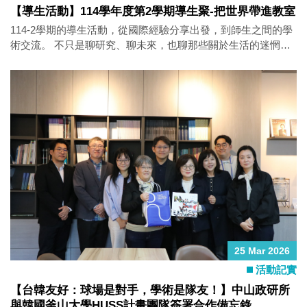
【導生活動】114學年度第2學期導生聚-把世界帶進教室
https://gc.nsysu.edu.tw/?Lang=en 臺灣生報名簡章：
https://oaa.nsysu.edu.tw/....../pta_238549_4646693_79633.pdf
114-2學期的導生活動，從國際經驗分享出發，到師生之間的學
術交流。 不只是聊研究、聊未來，也聊那些關於生活的迷惘與
方向。 特別邀請曾赴法國里昂政治學院的賴怡安，以及前往日
本早稻田大學交換的簡冠云學姊，分享她們的異地求學體驗！
那些關於文化衝擊的小故事、在陌生城市慢慢找到節奏的過
程，以及申請交換與獎學金的實戰經驗，讓人聽得心癢癢！
「下一個出發的人，就是你。」 中山政治所，不只是念書的地
方，更是一個可以一起成長、一起摸索未來的地方
25 Mar 2026
活動記實
【台韓友好：球場是對手，學術是隊友！】中山政研所
與韓國釜山大學HUSS計畫團隊簽署合作備忘錄