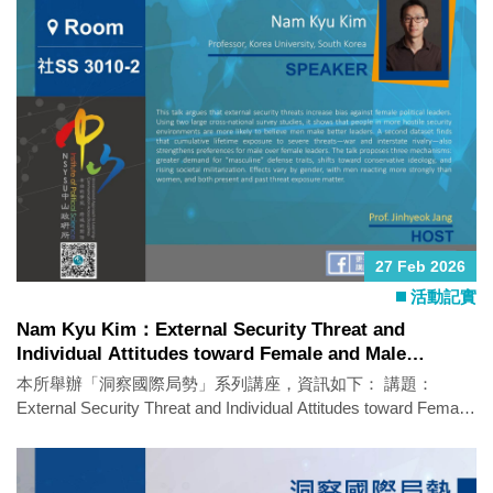
27 Feb 2026
活動記實
Nam Kyu Kim：External Security Threat and
Individual Attitudes toward Female and Male
Leaders
本所舉辦「洞察國際局勢」系列講座，資訊如下： 講題：
External Security Threat and Individual Attitudes toward Female
and Male Leaders 主講人：Nam Kyu Kim（Professor, Korea
University, South Korea） 時間：2026年2月25日（三）14：00-
16：00 地點：政治所演講廳（社SS 3010-2） 語言：英文 活動