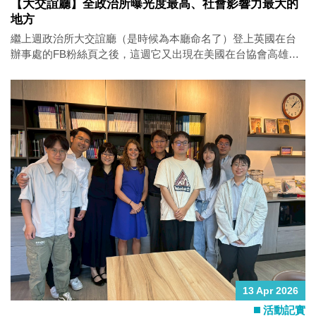
【大交誼廳】全政治所曝光度最高、社會影響力最大的
美國豬肉貿易政治這個主題。事實上，政治所過去兩年已經出
地方
版了四篇刊登於埃及（I級）期刊的「美國豬肉貿易」論文，認
繼上週政治所大交誼廳（是時候為本廳命名了）登上英國在台
真說起來，本所應可算是全球美豬進口研究產量最高的機構之
辦事處的FB粉絲頁之後，這週它又出現在美國在台協會高雄分
一（自嗨）。這四篇研究中，有教授獨著、有教授合作，當然
處的版面上。如果這個空間有耳朵、有記憶，它大概是本所見
也有教授與研究生一起拚出來的成果。至於研究生，則經常化
證最多深度對話、承載最多珍貴故事的地方，當然，還有最多
身「老師放心，這個我來」的論文小精靈；沒有研究生，就沒
國家機密與政治所八卦。 政治所是一個學術研究單位，有著學
有論文出版，這句真的不是謙虛，是現實（再次歡迎報考博士
院應有的沉穩步調，但這裡從不是封閉的象牙塔。世界各地的
班）。 這四篇論文雖然彼此之間沒有先開過什麼美豬會議，也
政府機構、智庫與媒體，時常主動找上我們，希望聽聽政治所
沒有刻意排好分工，但放在一起看，還真有一條脈絡可循。 首
師生對當下議題的看法與分析。某種程度上，政治所也是一個
先，師生合作的研究想問的是：到底是什麼樣的政治
智庫，一個需要不斷跟上時代腳步、回應真實世界提問的地
方。能夠被這樣信任，我們也樂於走出書齋，為那些難以解答
的問題，提供更多討論的可能與政策的方向。 在這個過程中，
有個角色時常被忽略，那就是博士生。在政治所，博士生從來
不是傳統印象中只是埋頭讀書的學生。這裡的博士生，是在研
究與實踐中慢慢長出自己的研究者，是能夠對國內外公共事務
提供觀點、提供解方的人。他們不是被動地接受知識，而開始
學著主動輸出，和教授們一起，成為世界各地那些機構願意來
敲門時，我們能夠給出回應的原因之一。 小故事：這個承載了
13 Apr 2026
無數對話與記憶的大交誼廳，其實是在2019年11月，由時任所
活動記實