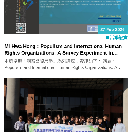
27 Feb 2026
活動記實
Mi Hwa Hong：Populism and International Human
Rights Organizations: A Survey Experiment in
South Korea
本所舉辦「洞察國際局勢」系列講座，資訊如下： 講題：
Populism and International Human Rights Organizations: A
Survey Experiment in South Korea 主講人：Mi Hwa
Hong（Professor, Department of Political Science and
International Relations, Kookmin University, South Korea） 時
間：2026年2月25日（三）10：00-12：00 地點：政治所演講廳
（社SS 3010-2） 語言：英文 活動亮點： Domestic elites,
especially populist leaders, can shape public views of
international organizations (IOs) by framing them as illegitimate.
Populist rhetoric often attacks IOs for weak representation,
threats to popular sovereignty, elitism, detachment from local