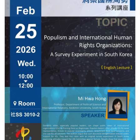
亮點： This talk argues that external security threats increase
bias against female political leaders. Using two large cross-
national survey studies, it shows that people in more hostile
security environments are more likely to believe men make
better leaders. A second dataset finds that cumulative lifetime
exposure to severe threats—war and interstate rivalry—also
strengthens preferences for male over female leaders. The talk
proposes three mechanisms: greater demand for “masculine”
defense traits, shifts toward conservative ideology, and rising
societal militariz