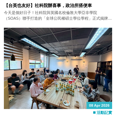
長劉正山教授所推動的改造工程，也是許多人一點一滴累積資
【台英也友好】社科院辦喜事，政治所搭便車
源、共同努力才得以實現的。有興趣的朋友，歡迎點開連結前
後對比看看。
今天是個好日子！社科院與英國名校倫敦大學亞非學院
https://ips.nsysu.edu.tw/assets/files/20200830171017.pdf
（SOAS）聯手打造的「全球公民權碩士學位學程」正式揭牌成
立，政治所光榮畢業的前駐法留學生也是幕後默默發光的小精
靈唷。揭牌儀式特別邀請到英國在台辦事處政治新聞署署長何
泰曦（Natasha Harrington）共襄盛舉，典禮結束後，她一點都
不想走，熱情地與政治所師生繼續互動。 新聞：
https://news.ltn.com.tw/news/Kaohsiung/breakingnews/5402290
泰曦真的像鄰家大姊姊一樣親切，積極把台灣的足跡從北到南
越踩越廣，對南部鄉親的想法非常感興趣，努力用中英文雙聲
道與大家交流。我們聊了近期台灣社會的變化、兩岸關係、台
美關係，當然也少不了英國視角的地緣政治，讓南部鄉親實實
在在感受到：英國對台海和平與穩定，是認真在乎的。 依照政
治所「以茶會友」的光榮傳統，我們再次端出鹽埕之光好好招
待，其中普洱奶茶廣獲人心、大獲好評！說到這裡還有個小故
事：西子灣附近的港口碼頭以往就是舶來品的匯聚之地，因此
發展出獨特的普洱茶文化，更進化出無可取代的普洱奶茶。歡
迎大家來報考政治所，把附近所有店家喝個過癮！ 後記：據
08 Apr 2026
悉，已有本所畢業生看到台英跨國碩士學位資訊，當場決定
活動記實
「再念一個碩士」。對此，我們懷念他⋯ 台英跨國碩士學位：