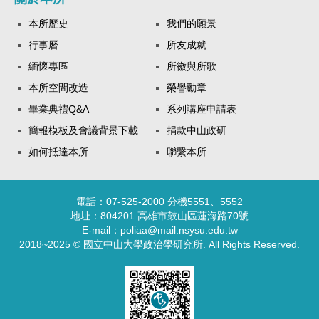
本所歷史
我們的願景
行事曆
所友成就
緬懷專區
所徽與所歌
本所空間改造
榮譽勳章
畢業典禮Q&A
系列講座申請表
簡報模板及會議背景下載
捐款中山政研
如何抵達本所
聯繫本所
電話：07-525-2000 分機5551、5552
地址：804201 高雄市鼓山區蓮海路70號
E-mail：poliaa@mail.nsysu.edu.tw
2018~2025 © 國立中山大學政治學研究所. All Rights Reserved.