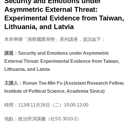
Security and Emotions under
Asymmetric External Threat:
Experimental Evidence from Taiwan,
Lithuania, and Latvia
本所舉辦「洞察國際局勢」系列講座，資訊如下：
講題：Security and Emotions under Asymmetric
External Threat: Experimental Evidence from Taiwan,
Lithuania, and Latvia
主講人：Ronan Tse-Min Fu (Assistant Research Fellow,
Institute of Political Science, Academia Sinica)
時間：113年11月26日（二）10:00-12:00
地點：政治所演講廳（社SS 3010-2）