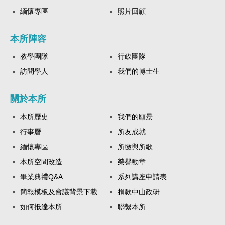
緬懷專區
照片回顧
本所陣容
教學團隊
行政團隊
訪問學人
我們的博士生
關於本所
本所歷史
我們的願景
行事曆
所友成就
緬懷專區
所徽與所歌
本所空間改造
榮譽勳章
畢業典禮Q&A
系列講座申請表
簡報模板及會議背景下載
捐款中山政研
如何抵達本所
聯繫本所