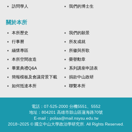
訪問學人
我們的博士生
關於本所
本所歷史
我們的願景
行事曆
所友成就
緬懷專區
所徽與所歌
本所空間改造
榮譽勳章
畢業典禮Q&A
系列講座申請表
簡報模板及會議背景下載
捐款中山政研
如何抵達本所
聯繫本所
電話：07-525-2000 分機5551、5552
地址：804201 高雄市鼓山區蓮海路70號
E-mail：poliaa@mail.nsysu.edu.tw
2018~2025 © 國立中山大學政治學研究所. All Rights Reserved.