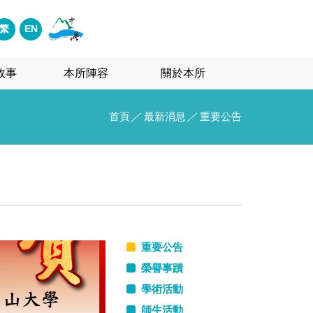
繁
EN
故事
本所陣容
關於本所
首頁
／
最新消息
／
重要公告
重要公告
榮譽事蹟
學術活動
師生活動