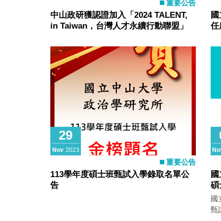
重要公告
中山政研獲認證加入「2024 TALENT,
國
in Taiwan，台灣人才永續行動聯盟」
任
29
Nov
2023
No
重要公告
113學年度碩士班甄試入學錄取名單公
國
告
碩
國
甄