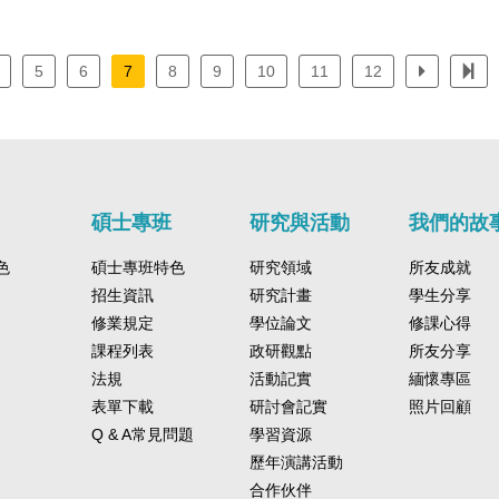
5
6
7
8
9
10
11
12
碩士專班
研究與活動
我們的故
色
碩士專班特色
研究領域
所友成就
招生資訊
研究計畫
學生分享
修業規定
學位論文
修課心得
課程列表
政研觀點
所友分享
法規
活動記實
緬懷專區
表單下載
研討會記實
照片回顧
Q & A常見問題
學習資源
歷年演講活動
合作伙伴