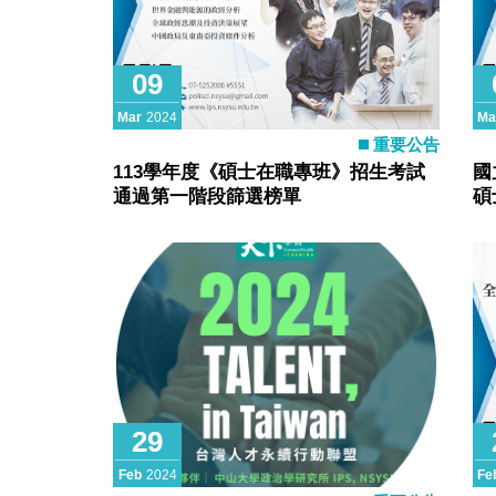
09
Mar
2024
Ma
重要公告
113學年度《碩士在職專班》招生考試
國
通過第一階段篩選榜單
碩
29
Feb
2024
Fe