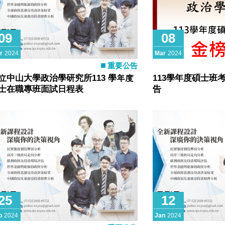
09
08
r
2024
Mar
2024
重要公告
立中山大學政治學研究所113 學年度
113學年度碩士班
士在職專班面試日程表
告
25
12
b
2024
Jan
2024