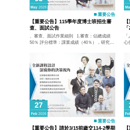
意事項： • 該課程為115-1學期課程，提前至
May
2026
Ma
暑假上課 • 修課學生完成暑期上課後，請依
重要公告
據校方115-1選課時程選課、繳交學分費。 •
【重要公告】115學年度博士班招生審
【
115-1學期結束（116年1月）始得申請列印該
查、面試公告
「
課程成績單（不能提前）。 • 115-1不得辦理
永
、審查、面試作業細則 1.審查：佔總成績
「
休學，休學即無成績！亦不可在學期中提早
50％ 評分標準：課業成績（40％），研究計
心
畢業離校！ • 其他參考連結：中山大學「政
畫及學術著作（30％），其他（如自傳、社
的
經大數據分析微學程」 學分採認及成績登錄
會參與、課外表現、發展潛力等）
「2
微學分課程採集點式認證，學生修習符合取
（30％）。 2.面試：佔總成績50％ 評分標
動
得微學分課程規範，應於規定 期間內向各開
準：才識（如專業知識、問題判斷、分析、
以
課單位申請取得學分審核，審核通過者方取
志趣等）（60％）， 言辭（20％），外語能
來
得學分，學分數 可跨學期累計，當學期（以
力（20％）。 二、面試說明 1. 日期：115
伴
學期考試結束為截止日）累計微學分課程達
年5月8日（週五） 2. 時間：請參閱面試日
見、
18 小時以上者，可取得「微學分（學年-學
程表 表列面試時間為預計面試時間，實際面
htt
期）」之選修課程，採計 1 學分， 登錄成績
試時間請依現場面試情形為主。 3. 地點：
為「通過」（課程名稱：微學分）。 學生每
27
政治學研究所（面對行政大樓左側社管大樓3
學期至多採計 1 學分，碩士班學生計入畢業
樓）、報到：社SS 3009、面試：社SS
Feb
2026
Fe
學分數至多 2 學分，相同課程不得重複申
3010-1(請參閱校區位置圖) 4. 面試方式：
請，且不得因 修習微學分課程申請延長修業
重要公告
一次面試一位考生，每位面試時間為20分
年限。 中山大學微學分實施要點 中山大學微
【重要公告】請於3/15前繳交114-2學期
【