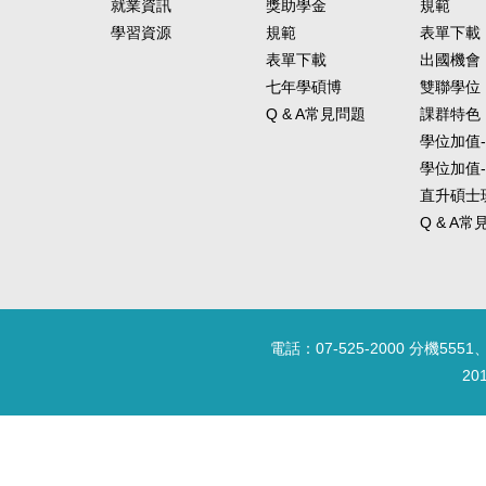
就業資訊
獎助學金
規範
學習資源
規範
表單下載
表單下載
出國機會
七年學碩博
雙聯學位
Q & A常見問題
課群特色
學位加值
學位加值
直升碩士
Q & A
電話：07-525-2000 分機5551、
20