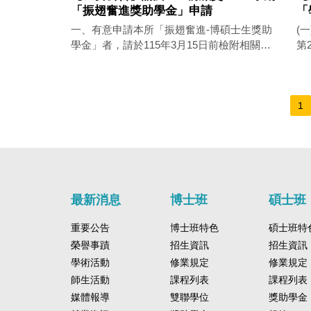
鐘。面試過程以錄音全程記錄。 5. 考生應
學分平臺 •115-1、115-2學期尚有1學分課
「振翅奮進獎助學金」申請
「
試時請務必攜帶應考證及應試有效證件正本
程：學門跨域講座（一）、（二），可選修
一、有意申請本所「振翅奮進-博碩士生獎助
(
（國民身分證、護照、有照片之全民健康保
以湊足3學分。 3.若對本課程有任何疑問，歡
學金」者，請於115年3月15日前檢附相關資
第
險卡、汽機車駕駛執照、中華民國身心障礙
迎與授課教師
料向所辦提出，逾時不候。 二、相關要點暨
議論文發
證明或居留證等擇一）備查。請自行列印應
申請表請參閱本所網站及下載： 碩士生
8
考證 6. 考生請於所屬面試時間前20分鐘抵
https://ips.nsysu.edu.tw/master/scholarship
7/31。） 
達考試會場辦理報到，不得遲到，以免影響
博士生
期註冊
1
自身權益。未於規定之報到期限前報到者，
https://ips.nsysu.edu.tw/phd/scholarship
請表
視同放棄應考資格。若因緊急狀況無法準時
點摘要： 1
於「報到時間」前來報到，請務必「最遲」
2
於指定時間前30分鐘聯絡本所，惟仍需於當
非
日面試結束前完成面試。 7. 考生車輛請停
每
放於本校行政大樓或周圍來賓停車場。惟當
以母
最新消息
博士班
碩士班
日亦有其他系所舉行面試，停車位有限，請
海
提早出門並盡量搭乘大眾運輸工具前來應
重要公告
博士班特色
碩士班特
由
試。如需本校海堤停車場免費停車QR-code
形
榮譽事蹟
招生資訊
招生資訊
請來信告知，以利向校方申請後，於面試當
本
學術活動
修業規定
修業規定
天發送。 交通、停車等相關訊息請參閱 聯絡
相
電話：（07）5252000轉5551陳小姐 E-
師生活動
課程列表
課程列表
htt
MAIL：poliaa@mail.nsysu.edu.tw
媒體報導
雙聯學位
獎助學金