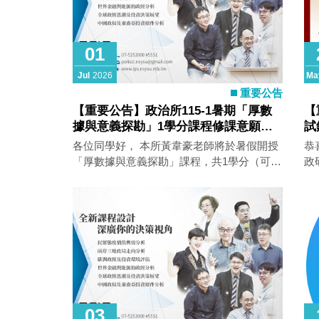
01
Jul
2026
Ma
重要公告
【重要公告】政治所115-1暑期「厚數
【
據與意義探勘」1學分課程修課意願登
試
記
各位同學好， 本所黃韋豪老師將於暑假開授
恭
「厚數據與意義探勘」課程，共1學分（可計
政研大
入畢業學分數）。相關說明如下，敬請詳閱
注
附件。 有意願者請於7/23前填寫google表單
htt
登記，謝謝！ 1.課程名稱/學分數：厚數據與
376
意義探勘1學分 上課時間： 8/18（二）上午3
htt
小時（0900-1200）+下午3小時（1310-
（
1600） 8/19（三）上午3小時（0900-
1200）+下午3小時（1310-1600）
8/20（四）上午3小時（0900-1200）+下午3
小時（1310-1600） 上課方式：實體授課
03
（社SS 2005） 課程簡介及修課意願單 2.注