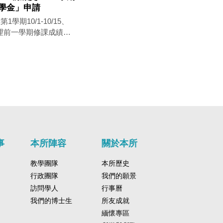
獎學金」申請
學期10/1-10/15、
，受理前一學期修課成績表
：申請表、本校歷年成績
期至少修習三門課達九
本所(合)開設之課程
採計所修課程中有九學分
上者（九學分中可包括
論文寫作與演講類之課
 3.本獎助學
事
本所陣容
關於本所
名最高5,000元，共
如遇申請人數高於8名時，
教學團隊
本所歷史
一次發放。 ※相關
行政團隊
我們的願景
「獎助學金」網頁下載
訪問學人
行事曆
.tw/master/scholarship
我們的博士生
所友成就
緬懷專區