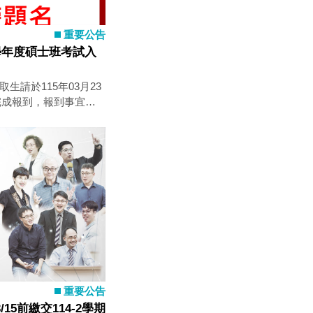
重要公告
學年度碩士班考試入
日完成報到，報到事宜詳
 已報到之碩士班甄試入
間完成「確認入學報
/11(三)17:00起開放
紙本。通過第一階段篩
之成績通知單俟面試放
申請(含申請結果查
0~3/14(六)17:00開放登
3/17(二)12:00～
到查詢》
→報到查詢)於
重要公告
放查詢各系所(組)遞補情形參
15前繳交114-2學期