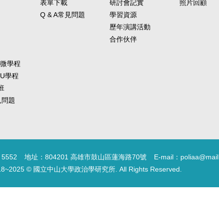
表單下載
研討會記實
照片回顧
Q & A常見問題
學習資源
歷年演講活動
合作伙伴
-微學程
-U學程
班
常見問題
5552
地址：804201 高雄市鼓山區蓮海路70號
E-mail：poliaa@mail
18~2025 © 國立中山大學政治學研究所. All Rights Reserved.