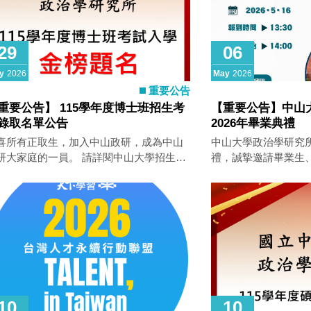
29
06
y
2026
May
2026
重要公告
重要公告】 115學年度博士班招生考
【重要公告】中山
錄取名單公告
2026年畢業典禮
喜所有正取生，加入中山政研，成為中山
中山大學政治學研究所將
家庭的一員。 請詳閱中山大學招生組
禮，誠摯邀請畢業生
意事項 中山大學教務處榜單查詢
與，一同見證畢業生
ps://oaa.nsysu.edu.tw/p/406-1003-
階段的重要時刻。 活動資訊如下： 時間：
263,r2048.php?Lang=zh- 歷屆修課心得
2026年5月16日（六）
ps://ips.nsysu.edu.tw/stories/lesson_experience
開始：14:00 地點
備註：正取生依應考證號碼排序。）
歡迎畢業生準時報到
與，共同留下珍貴而
10
10