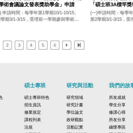
學術會議論文發表獎助學金」申請
「碩士班3A標竿
一) 申請時間：每學年第1學期10/1-10/15、
(一)申請時間：每學年第1
2學期3/1-3/15，受理前一學期參與學術會
第2學期3/1-3/15
表。 （學期定義：第1學期自每年
現。 (二)資格：本所碩士生一、二年級。
/1至隔年1/31、第2學期自每年2/1至
(三)申請文件/方式
(二)申請資格：於本所就讀滿一學
單正本。 (四)獎學金重點摘要： 1.入學後第
在學碩士生。 (三)申請文件/方式：申
2
3
4
5
6
一至第四學期，每學
、會議議程、論文全文。 (四)獎學金重
學分，其中三學分須為
.於政治學門學術會議發表論文。
(論文寫作類不計)。
.獎助基準以母語獨立發表者每人1,000元，
之各課程成績達Ａ以
母語獨立發表者每人5,000元；共同發表者
一或二學分課程，惟
增加1人扣1/5，以此類推。（例：2人共同
程成績不計）。 2.所務會議每學期審核由碩
語發表，獎助800元），Poster Session
士生提出前一學期之修課成績。
碩士專班
研究與活動
我們的故
報論文發表人皆不予補助。 3.本獎助學金
金每學期以發出8名，每
色
所務會議審定後一次發放，並得依個案情
碩士專班特色
研究領域
40,000元為原則。
所友成就
調整獎助金額。 4.同一學術會議論文已獲
將由所務會議調整審定後
招生資訊
研究計畫
學生分享
所其他獎助學金補助者，不得重複申請 ※
辦法及表單請至本所
修業規定
學位論文
修課心得
關辦法及表單請至本所網頁下載
https://ips.nsysu.edu
課程列表
政研觀點
所友分享
ps://ips.nsysu.edu.tw/master/scholarship
法規
活動記實
緬懷專區