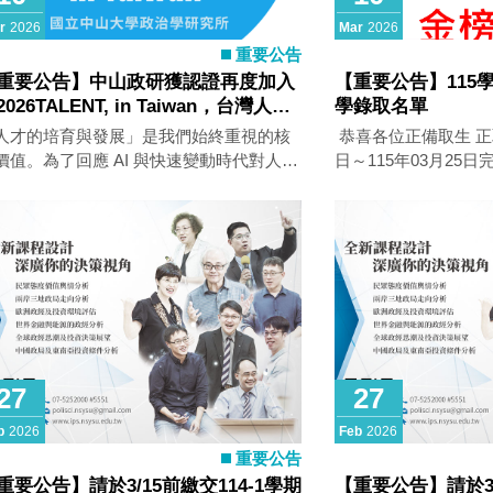
r
2026
Mar
2026
重要公告
重要公告】中山政研獲認證再度加入
【重要公告】115
2026TALENT, in Taiwan，台灣人才
學錄取名單
續行動聯盟」
人才的培育與發展」是我們始終重視的核
​ 恭喜各位正備取生 正取生請於115年03月23
價值。為了回應 AI 與快速變動時代對人才
日～115年03月25
全新挑戰，中山政研所正式宣布再度加入
見成績通知單說明。
026 TALENT, in Taiwan 台灣人才永續行
學錄取生亦須於此區
聯盟」，與各界夥伴攜手，為台灣打造更
到」! 一、《成績單列印》(本校首頁→招生
人為本、具韌性的職場與人才生態。 未
資訊→成績單列印)：於3
，中山政研所將持續與天下學習及聯盟夥
列印，本校不另寄發
共學共創，推動具體改變，讓人才被看
選符合面試資格考生
被支持，也能持續成長。 活動官網：
榜後始開放列印。 二、《複查申請》(本校首
ps://web.cheers.com.tw/event/talent/index.html
頁→招生資訊→複查
詢))：於3/12(四)17:0
27
27
錄，逾時不候。複查結果於
3/23(一)12:00開放查詢。 三、《報
b
2026
Feb
2026
(本校首頁→招生資訊
重要公告
3/23(一)17:00開
重要公告】請於3/15前繳交114-1學期
【重要公告】請於3/