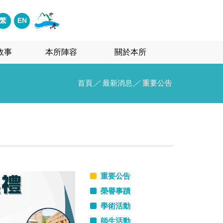
繁
EN
故事
本所陣容
關於本所
首頁
／
最新消息
／
重要公告
重要公告
榮譽事蹟
學術活動
師生活動