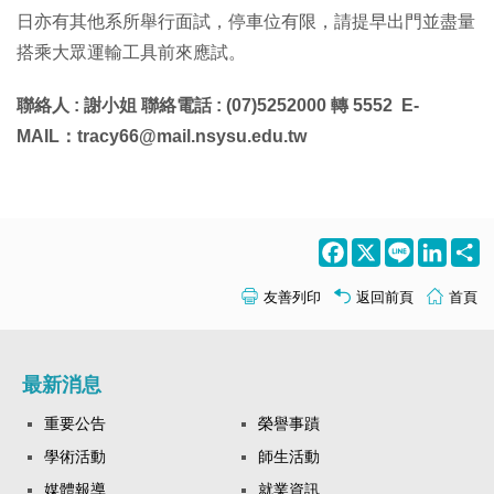
日亦有其他系所舉行面試，停車位有限，請提早出門並盡量
搭乘大眾運輸工具前來應試。
聯絡人 : 謝小姐 聯絡電話 : (07)5252000 轉 5552 E-
MAIL：tracy66@mail.nsysu.edu.tw
Facebook
X
Line
LinkedI
S
友善列印
返回前頁
首頁
最新消息
重要公告
榮譽事蹟
學術活動
師生活動
媒體報導
就業資訊