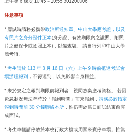
上午第 6 梯次 10:45～10:55 301200006
注意事項
* 應試時請務必攜帶
政治所通知單、中山大學應考證，以及
有照片之身分證件正本
(身分證、有效期限內之護照、附照
片之健保卡或駕照正本)，以備查驗。 請自行列印中山大學
應考證。
*
考生請於 113 年 3 月 16 日（六）上午 9 時前抵達考試會
場辦理報到
，不得遲到，以免影響自身權益。
* 未於規定之報到期限前報到者，視同放棄應考資格。 若因
緊急狀況無法準時於「報到時間」前來報到，
請務必於指定
報到時間前 30 分鐘聯絡本所
，惟仍需於當日面試結束前完
成面試。
* 考生車輛請停放於本校行政大樓或周圍來賓停車場。惟當