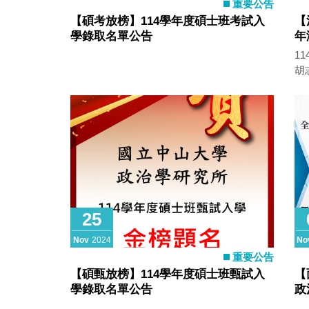
重要公告
【碩考放榜】114學年度碩士班考試入
【
學錄取名單公告
年
1
胡
金
區
計
參
社
臺
畫
野
點
25
紹
使
Nov
2024
No
重要公告
【碩甄放榜】114學年度碩士班甄試入
【
學錄取名單公告
政
期