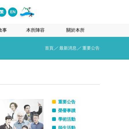
繁
EN
故事
本所陣容
關於本所
首頁
／
最新消息
／
重要公告
重要公告
榮譽事蹟
學術活動
師生活動