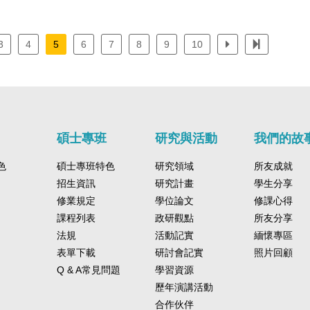
3
4
5
6
7
8
9
10
碩士專班
研究與活動
我們的故
色
碩士專班特色
研究領域
所友成就
招生資訊
研究計畫
學生分享
修業規定
學位論文
修課心得
課程列表
政研觀點
所友分享
法規
活動記實
緬懷專區
表單下載
研討會記實
照片回顧
Q & A常見問題
學習資源
歷年演講活動
合作伙伴