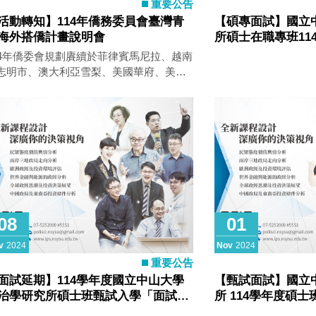
重要公告
活動轉知】114年僑務委員會臺灣青
【碩專面試】國立
海外搭僑計畫說明會
所碩士在職專班11
分原則
14年僑委會規劃賡續於菲律賓馬尼拉、越南
志明市、澳大利亞雪梨、美國華府、美國
山灣區、美國橙縣及加拿大溫哥華等7個地
辦理搭僑計畫，各地區預定錄取12人，總
將甄選84位學員赴海外進行為期7日的僑務
訪見習，行程重點包含僑務見習、認識僑
、特色活動、青年交流、主流參訪、行銷
灣及僑見創藝等，期望青年學子藉由本計
認識政府駐外及僑務工作，拓展國際視
，搭建與僑界之橋梁，也以年輕人的觀
、創意及才藝，向海外僑胞與國際友人介
08
01
臺灣，成為助力行銷臺灣的僑務青年大
。
v
2024
Nov
2024
重要公告
面試延期】114學年度國立中山大學
【甄試面試】國立
治學研究所碩士班甄試入學「面試延
所 114學年度碩
」公告
查、面試公告