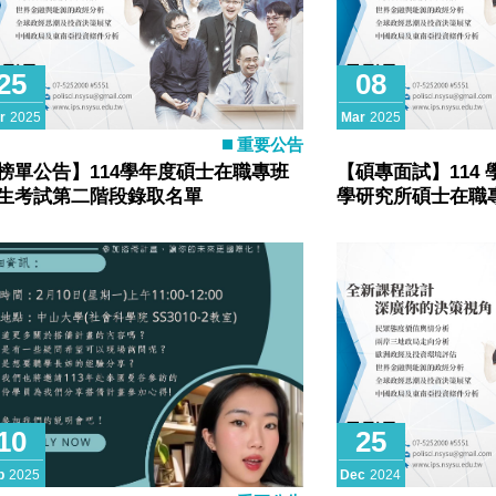
25
08
r
2025
Mar
2025
重要公告
榜單公告】114學年度碩士在職專班
【碩專面試】114
生考試第二階段錄取名單
學研究所碩士在職
告
10
25
b
2025
Dec
2024