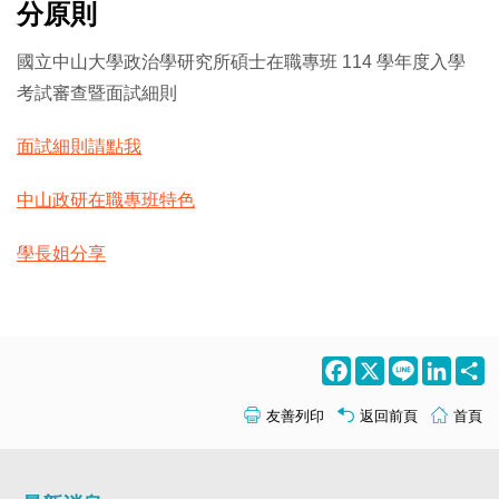
分原則
國立中山大學政治學研究所碩士在職專班 114 學年度入學
考試審查暨面試細則
面試細則請點我
中山政研在職專班特色
學長姐分享
Facebook
X
Line
LinkedI
S
友善列印
返回前頁
首頁