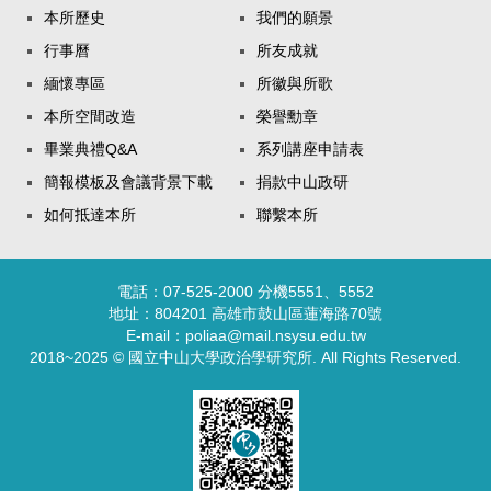
本所歷史
我們的願景
行事曆
所友成就
緬懷專區
所徽與所歌
本所空間改造
榮譽勳章
畢業典禮Q&A
系列講座申請表
簡報模板及會議背景下載
捐款中山政研
如何抵達本所
聯繫本所
電話：07-525-2000 分機5551、5552
地址：804201 高雄市鼓山區蓮海路70號
E-mail：poliaa@mail.nsysu.edu.tw
2018~2025 © 國立中山大學政治學研究所. All Rights Reserved.