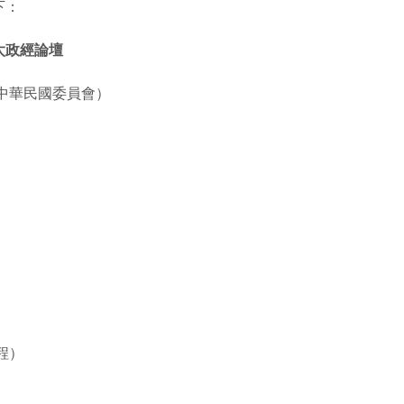
下：
太政經論壇
中華民國委員會）
程）