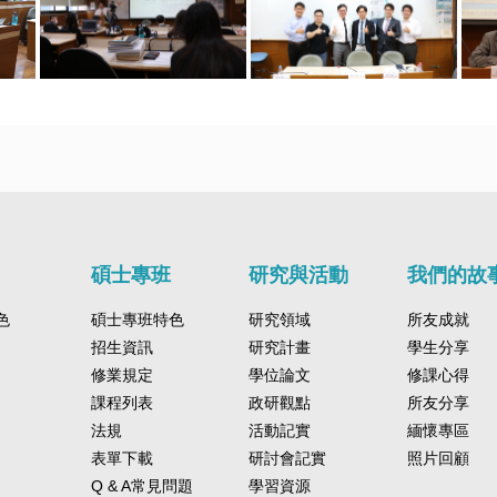
碩士專班
研究與活動
我們的故
色
碩士專班特色
研究領域
所友成就
招生資訊
研究計畫
學生分享
修業規定
學位論文
修課心得
課程列表
政研觀點
所友分享
法規
活動記實
緬懷專區
表單下載
研討會記實
照片回顧
Q & A常見問題
學習資源