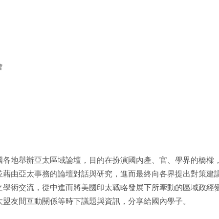
會
國各地舉辦亞太區域
論壇，目的在扮演國內產、官、學界的橋樑
並藉由亞太事務的論壇對話與研究，
進而最終向各界提出對策建
之學術交流，
從中進而將美國印太戰略發展下所牽動的區域政經
太盟友間互動關係等時下議題與資訊，
分享給國內學子。