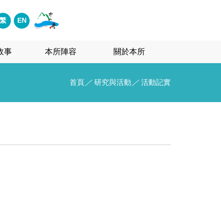
繁
EN
故事
本所陣容
關於本所
首頁
／
研究與活動
／
活動記實