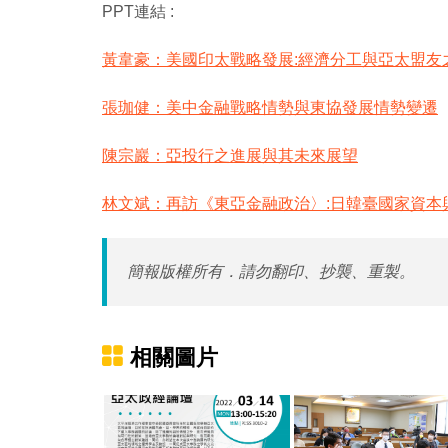
PPT連結 :
黃韋豪：美國印太戰略發展:經濟分工與亞太盟友
張珈健：美中金融戰略情勢與東協發展情勢變遷
陳宗巖：亞投行之進展與其未來展望
林文斌：再訪《東亞金融政治〉:日韓臺國家資本
簡報版權所有．請勿翻印、抄襲、重製。
相關圖片