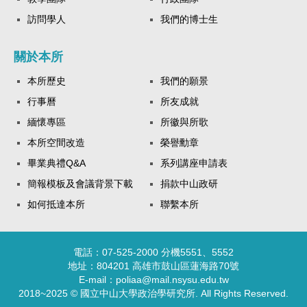
訪問學人
我們的博士生
關於本所
本所歷史
我們的願景
行事曆
所友成就
緬懷專區
所徽與所歌
本所空間改造
榮譽勳章
畢業典禮Q&A
系列講座申請表
簡報模板及會議背景下載
捐款中山政研
如何抵達本所
聯繫本所
電話：07-525-2000 分機5551、5552
地址：804201 高雄市鼓山區蓮海路70號
E-mail：poliaa@mail.nsysu.edu.tw
2018~2025 © 國立中山大學政治學研究所. All Rights Reserved.