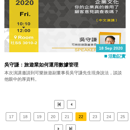
18 Sep 2020
活動記實
吳守謙：旅遊業如何運用數據管理
本次演講邀請到可樂旅遊副董事長吳守謙先生現身說法，談談
他眼中的厚資料。
17
18
19
20
21
22
23
24
25