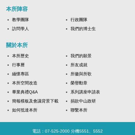
本所陣容
教學團隊
行政團隊
訪問學人
我們的博士生
關於本所
本所歷史
我們的願景
行事曆
所友成就
緬懷專區
所徽與所歌
本所空間改造
榮譽勳章
畢業典禮Q&A
系列講座申請表
簡報模板及會議背景下載
捐款中山政研
如何抵達本所
聯繫本所
電話：07-525-2000 分機5551、5552