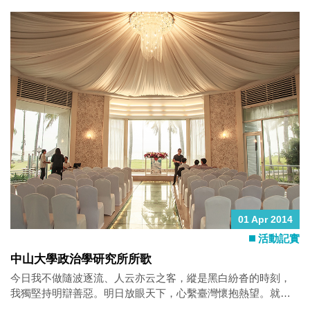
支持，活動照片也歡迎學長姐下載留念
01 Apr 2014
活動記實
中山大學政治學研究所所歌
今日我不做隨波逐流、人云亦云之客，縱是黑白紛沓的時刻，
我獨堅持明辯善惡。明日放眼天下，心繫臺灣懷抱熱望。​就算
黎明如晦，我仍願當守護的星光