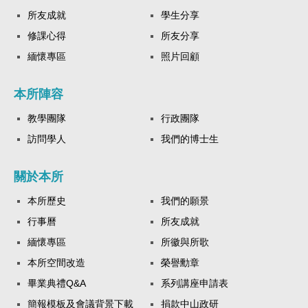
所友成就
學生分享
修課心得
所友分享
緬懷專區
照片回顧
本所陣容
教學團隊
行政團隊
訪問學人
我們的博士生
關於本所
本所歷史
我們的願景
行事曆
所友成就
緬懷專區
所徽與所歌
本所空間改造
榮譽勳章
畢業典禮Q&A
系列講座申請表
簡報模板及會議背景下載
捐款中山政研