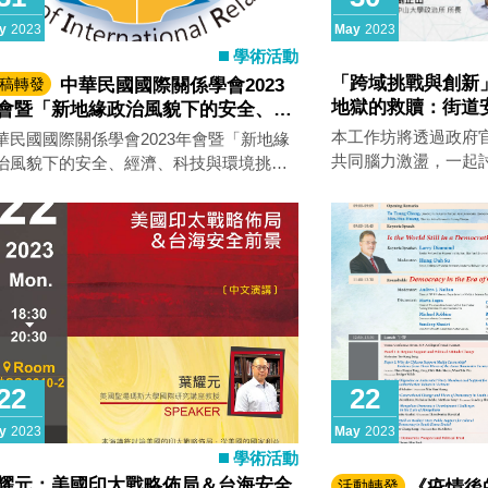
y
2023
May
2023
學術活動
「跨域挑戰與創新
稿轉發
中華民國國際關係學會2023
地獄的救贖：街道
會暨「新地緣政治風貌下的安全、經
、科技與環境挑戰」國際學術研討會
本工作坊將透過政府
華民國國際關係學會2023年會暨「新地緣
稿公告
共同腦力激盪，一起
治風貌下的安全、經濟、科技與環境挑
以及民間所認知的差
(Security, Economy, Technology and
行人問題，並探討各
vironmental Challenges under the New
opolitical Landscape) 國際學術研討會 徵
公告。
22
22
y
2023
May
2023
學術活動
耀元：美國印太戰略佈局＆台海安全
活動轉發
《疫情後