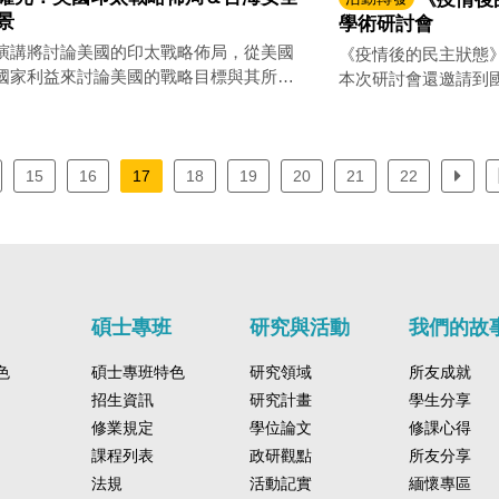
景
學術研討會
演講將討論美國的印太戰略佈局，從美國
《疫情後的民主狀態》
國家利益來討論美國的戰略目標與其所執
本次研討會還邀請到
的整合型嚇阻策略。同時，講者會依據美
丹福大學胡佛研究所資深
的戰略佈局，討論如何增強台海安全。
Dianmond進行專題
15
16
17
18
19
20
21
22
碩士專班
研究與活動
我們的故
色
碩士專班特色
研究領域
所友成就
招生資訊
研究計畫
學生分享
修業規定
學位論文
修課心得
課程列表
政研觀點
所友分享
法規
活動記實
緬懷專區