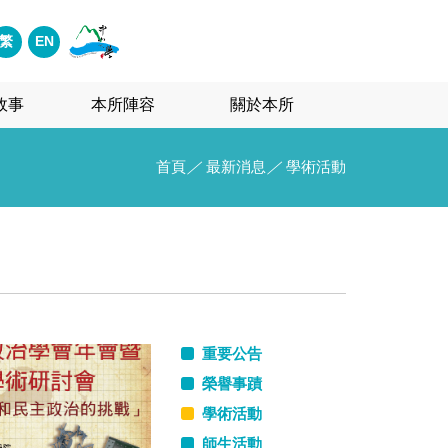
繁
EN
故事
本所陣容
關於本所
首頁
／
最新消息
／
學術活動
重要公告
榮譽事蹟
學術活動
師生活動