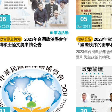
06
05
n
2023
Jun
2023
學術活動
政會訊息轉知
2023年台灣政治學會年
徵稿公告
2023
博碩士論文獎申請公告
「國際秩序的衝擊
國際學術研討會
2023年台灣政治學
擊和民主政治的挑戰
公告
31
30