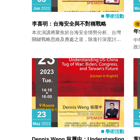
Jun
2023
Ma
學術活動
李喜明：台海安全與不對稱戰略
徵
年
本次演講將聚焦於台海安全情勢分析、台灣
濟
關鍵戰略思維及應處之道，除進行深度討論
中
徵
與剖析外，也提供師生反思兩岸局勢的新觀
政
點。
戰」
En
Ge
稿
23
May
2023
Ma
學術活動
Dennis Weng 翁履中：Understanding
葉