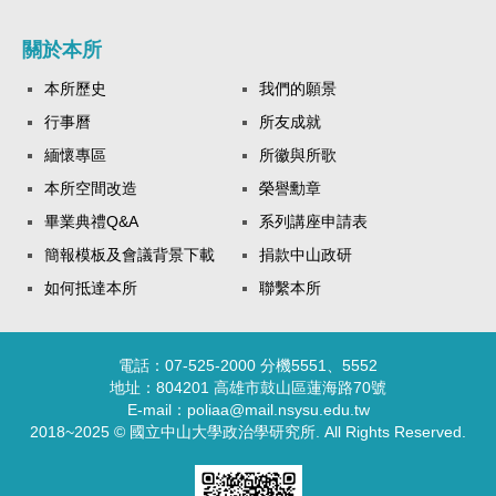
關於本所
本所歷史
我們的願景
行事曆
所友成就
緬懷專區
所徽與所歌
本所空間改造
榮譽勳章
畢業典禮Q&A
系列講座申請表
簡報模板及會議背景下載
捐款中山政研
如何抵達本所
聯繫本所
電話：07-525-2000 分機5551、5552
地址：804201 高雄市鼓山區蓮海路70號
E-mail：poliaa@mail.nsysu.edu.tw
2018~2025 © 國立中山大學政治學研究所. All Rights Reserved.