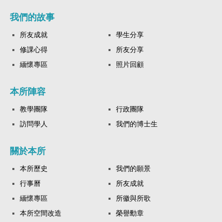
我們的故事
所友成就
學生分享
修課心得
所友分享
緬懷專區
照片回顧
本所陣容
教學團隊
行政團隊
訪問學人
我們的博士生
關於本所
本所歷史
我們的願景
行事曆
所友成就
緬懷專區
所徽與所歌
本所空間改造
榮譽勳章