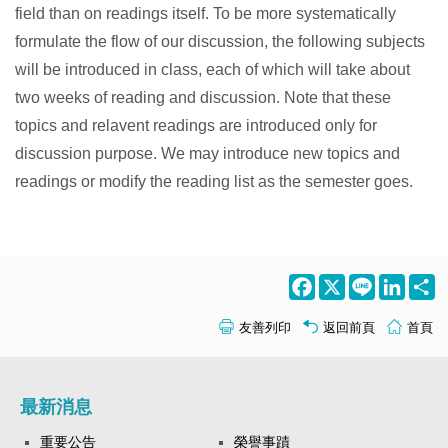
field than on readings itself. To be more systematically
formulate the flow of our discussion, the following subjects
will be introduced in class, each of which will take about
two weeks of reading and discussion. Note that these
topics and relavent readings are introduced only for
discussion purpose. We may introduce new topics and
readings or modify the reading list as the semester goes.
Facebook
X
Line
LinkedI
S
友善列印
返回前頁
首頁
最新消息
重要公告
榮譽事蹟